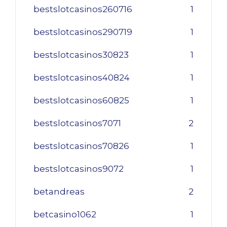
bestslotcasinos260716
1
bestslotcasinos290719
1
bestslotcasinos30823
1
bestslotcasinos40824
1
bestslotcasinos60825
1
bestslotcasinos7071
2
bestslotcasinos70826
1
bestslotcasinos9072
1
betandreas
2
betcasino1062
1