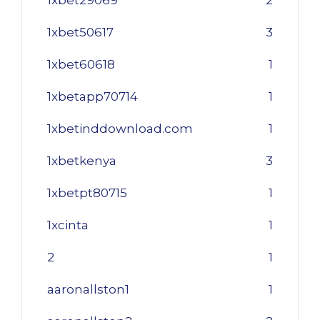
1xbet29069
2
1xbet50617
3
1xbet60618
1
1xbetapp70714
1
1xbetinddownload.com
1
1xbetkenya
3
1xbetpt80715
1
1xcinta
1
2
1
aaronallston1
1