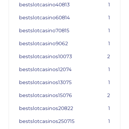
bestslotcasino40813
1
bestslotcasino60814
1
bestslotcasino70815
1
bestslotcasino9062
1
bestslotcasinos10073
2
bestslotcasinos12074
1
bestslotcasinos13075
1
bestslotcasinos15076
2
bestslotcasinos20822
1
bestslotcasinos250715
1