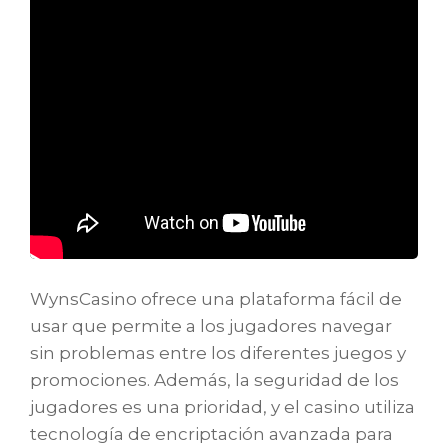
WynsCasino ofrece una plataforma fácil de
usar que permite a los jugadores navegar
sin problemas entre los diferentes juegos y
promociones. Además, la seguridad de los
jugadores es una prioridad, y el casino utiliza
tecnología de encriptación avanzada para