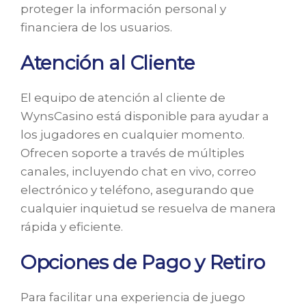
proteger la información personal y
financiera de los usuarios.
Atención al Cliente
El equipo de atención al cliente de
WynsCasino está disponible para ayudar a
los jugadores en cualquier momento.
Ofrecen soporte a través de múltiples
canales, incluyendo chat en vivo, correo
electrónico y teléfono, asegurando que
cualquier inquietud se resuelva de manera
rápida y eficiente.
Opciones de Pago y Retiro
Para facilitar una experiencia de juego