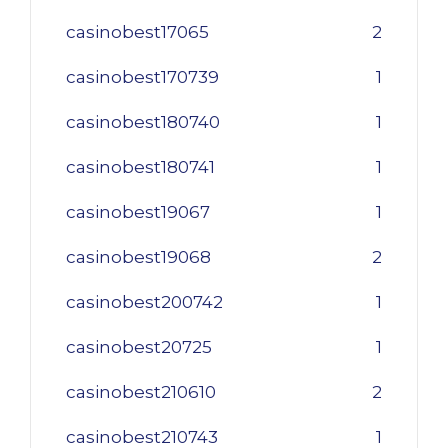
casinobest17065
2
casinobest170739
1
casinobest180740
1
casinobest180741
1
casinobest19067
1
casinobest19068
2
casinobest200742
1
casinobest20725
1
casinobest210610
2
casinobest210743
1