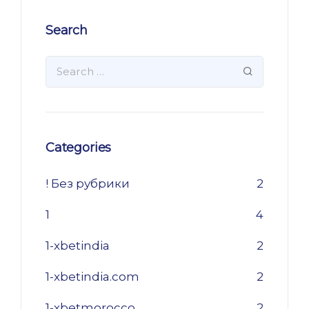
Search
Categories
! Без рубрики
2
1
4
1-xbetindia
2
1-xbetindia.com
2
1-xbetmorocco
2