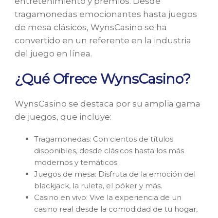
entretenimiento y premios. Desde
tragamonedas emocionantes hasta juegos
de mesa clásicos, WynsCasino se ha
convertido en un referente en la industria
del juego en línea.
¿Qué Ofrece WynsCasino?
WynsCasino se destaca por su amplia gama
de juegos, que incluye:
Tragamonedas: Con cientos de títulos
disponibles, desde clásicos hasta los más
modernos y temáticos.
Juegos de mesa: Disfruta de la emoción del
blackjack, la ruleta, el póker y más.
Casino en vivo: Vive la experiencia de un
casino real desde la comodidad de tu hogar,