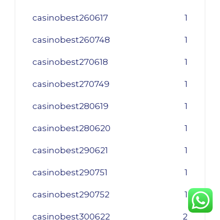
casinobest260617
1
casinobest260748
1
casinobest270618
1
casinobest270749
1
casinobest280619
1
casinobest280620
1
casinobest290621
1
casinobest290751
1
casinobest290752
1
casinobest300622
2