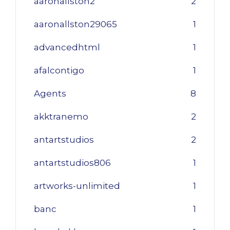
aaronallston2
2
aaronallston29065
1
advancedhtml
1
afalcontigo
1
Agents
8
akktranemo
2
antartstudios
2
antartstudios806
1
artworks-unlimited
1
banc
1