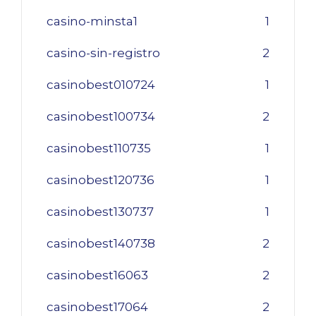
casino-minsta1
1
casino-sin-registro
2
casinobest010724
1
casinobest100734
2
casinobest110735
1
casinobest120736
1
casinobest130737
1
casinobest140738
2
casinobest16063
2
casinobest17064
2