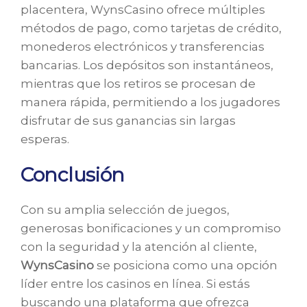
placentera, WynsCasino ofrece múltiples
métodos de pago, como tarjetas de crédito,
monederos electrónicos y transferencias
bancarias. Los depósitos son instantáneos,
mientras que los retiros se procesan de
manera rápida, permitiendo a los jugadores
disfrutar de sus ganancias sin largas
esperas.
Conclusión
Con su amplia selección de juegos,
generosas bonificaciones y un compromiso
con la seguridad y la atención al cliente,
WynsCasino
se posiciona como una opción
líder entre los casinos en línea. Si estás
buscando una plataforma que ofrezca