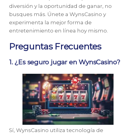
diversión y la oportunidad de ganar, no
busques más. Únete a WynsCasino y
experimenta la mejor forma de
entretenimiento en línea hoy mismo.
Preguntas Frecuentes
1. ¿Es seguro jugar en WynsCasino?
Sí, WynsCasino utiliza tecnología de