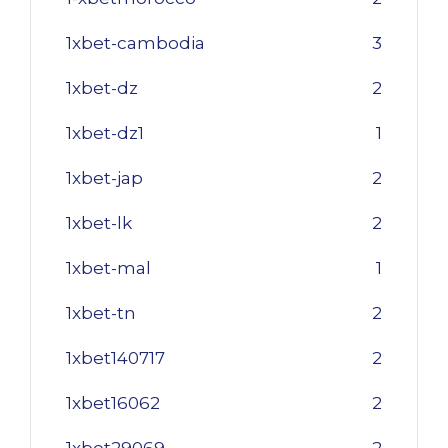
1xbet-cambodia
3
1xbet-dz
2
1xbet-dz1
1
1xbet-jap
2
1xbet-lk
2
1xbet-mal
1
1xbet-tn
2
1xbet140717
2
1xbet16062
2