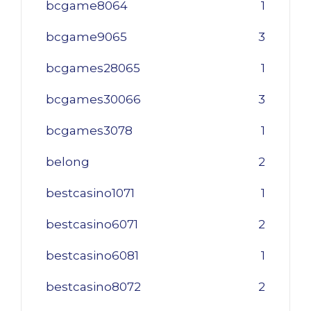
bcgame8064
1
bcgame9065
3
bcgames28065
1
bcgames30066
3
bcgames3078
1
belong
2
bestcasino1071
1
bestcasino6071
2
bestcasino6081
1
bestcasino8072
2