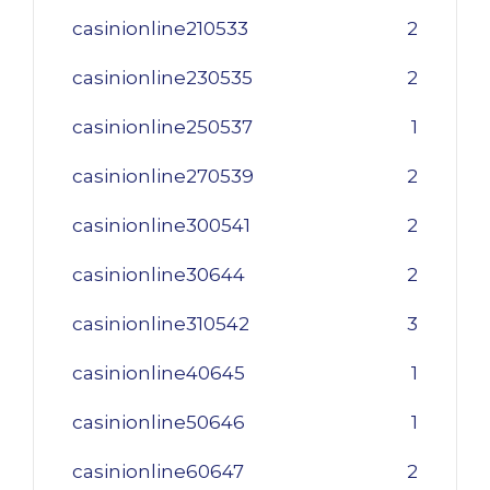
casinionline210533
2
casinionline230535
2
casinionline250537
1
casinionline270539
2
casinionline300541
2
casinionline30644
2
casinionline310542
3
casinionline40645
1
casinionline50646
1
casinionline60647
2