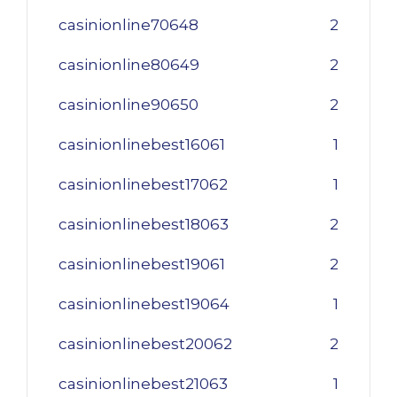
casinionline70648
2
casinionline80649
2
casinionline90650
2
casinionlinebest16061
1
casinionlinebest17062
1
casinionlinebest18063
2
casinionlinebest19061
2
casinionlinebest19064
1
casinionlinebest20062
2
casinionlinebest21063
1