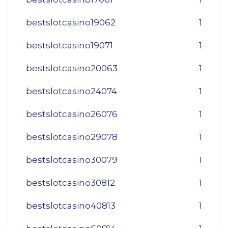
bestslotcasino19062
1
bestslotcasino19071
1
bestslotcasino20063
1
bestslotcasino24074
1
bestslotcasino26076
1
bestslotcasino29078
1
bestslotcasino30079
1
bestslotcasino30812
1
bestslotcasino40813
1