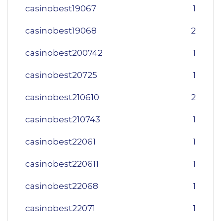
casinobest19067
1
casinobest19068
2
casinobest200742
1
casinobest20725
1
casinobest210610
2
casinobest210743
1
casinobest22061
1
casinobest220611
1
casinobest22068
1
casinobest22071
1