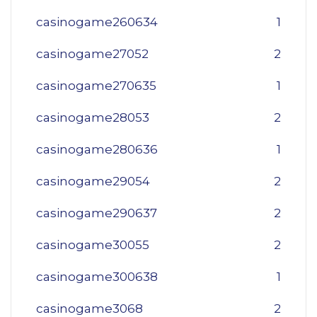
casinogame260634
1
casinogame27052
2
casinogame270635
1
casinogame28053
2
casinogame280636
1
casinogame29054
2
casinogame290637
2
casinogame30055
2
casinogame300638
1
casinogame3068
2