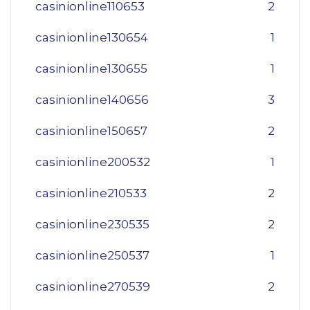
casinionline110653
2
casinionline130654
1
casinionline130655
1
casinionline140656
3
casinionline150657
2
casinionline200532
1
casinionline210533
2
casinionline230535
2
casinionline250537
1
casinionline270539
2