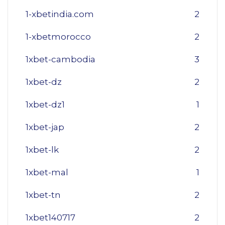
1-xbetindia.com
2
1-xbetmorocco
2
1xbet-cambodia
3
1xbet-dz
2
1xbet-dz1
1
1xbet-jap
2
1xbet-lk
2
1xbet-mal
1
1xbet-tn
2
1xbet140717
2