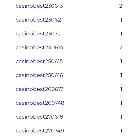
casinobest230613
2
casinobest23062
1
casinobest23072
1
casinobest240614
2
casinobest250615
1
casinobest250616
1
casinobest260617
1
casinobest260748
1
casinobest270618
1
casinobest270749
1