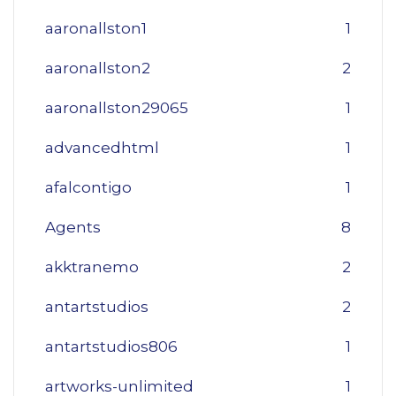
aaronallston1
1
aaronallston2
2
aaronallston29065
1
advancedhtml
1
afalcontigo
1
Agents
8
akktranemo
2
antartstudios
2
antartstudios806
1
artworks-unlimited
1