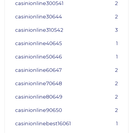
casinionline300541
2
casinionline30644
2
casinionline310542
3
casinionline40645
1
casinionline50646
1
casinionline60647
2
casinionline70648
2
casinionline80649
2
casinionline90650
2
casinionlinebest16061
1