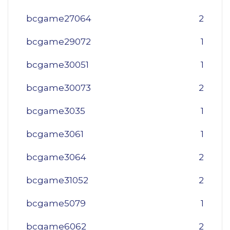
bcgame27064
2
bcgame29072
1
bcgame30051
1
bcgame30073
2
bcgame3035
1
bcgame3061
1
bcgame3064
2
bcgame31052
2
bcgame5079
1
bcgame6062
2