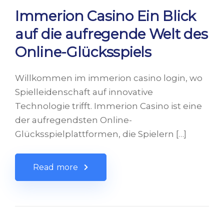
Immerion Casino Ein Blick
auf die aufregende Welt des
Online-Glücksspiels
Willkommen im immerion casino login, wo
Spielleidenschaft auf innovative
Technologie trifft. Immerion Casino ist eine
der aufregendsten Online-
Glücksspielplattformen, die Spielern […]
Read more