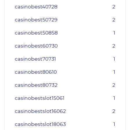
casinobest40728
2
casinobest50729
2
casinobest50858
1
casinobest60730
2
casinobest70731
1
casinobest80610
1
casinobest80732
2
casinobestslot15061
1
casinobestslot16062
2
casinobestslot18063
1