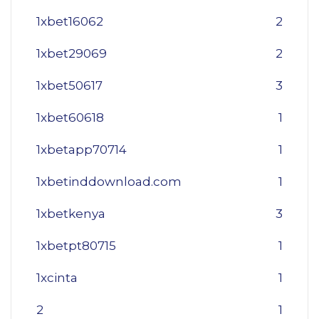
1xbet16062
2
1xbet29069
2
1xbet50617
3
1xbet60618
1
1xbetapp70714
1
1xbetinddownload.com
1
1xbetkenya
3
1xbetpt80715
1
1xcinta
1
2
1