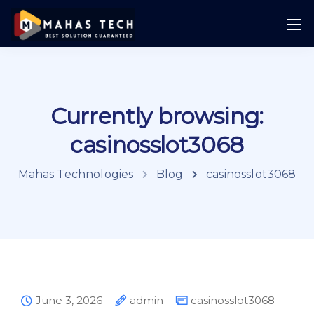
Currently browsing:
casinosslot3068
Mahas Technologies
Blog
casinosslot3068
June 3, 2026
admin
casinosslot3068