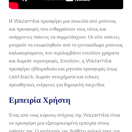
Η Wazamba προσφέρει μια ποικιλία από μπόνους
και προσφορές που ενθαρρύνουν τους νέους και
υπάρχοντες παίκτες να συμμετάσχουν. Οι νέοι παίκτες
μπορούν να επωφεληθούν από το γενναιόδωρο μπόνους
καλωσορίσματος που περιλαμβάνει επιπλέον χρήματα
και δωρεάν περιστροφές. Επιπλέον, η Wazamba
προσφέρει εβδομαδιαία και μηνιαία προσφορές όπως
cashback, δωρεάν στοιχήματα και ειδικές
προωθητικές ενέργειες για δημοφιλή παιχνίδια.
Εμπειρία Χρήστη
Ένας από τους κύριους στόχους της Wazamba είναι
να προσφέρει μια εξατομικευμένη εμπειρία στους
χρήστες της. Ο ιστότοπός της διαθέτει φιλικό προς τον