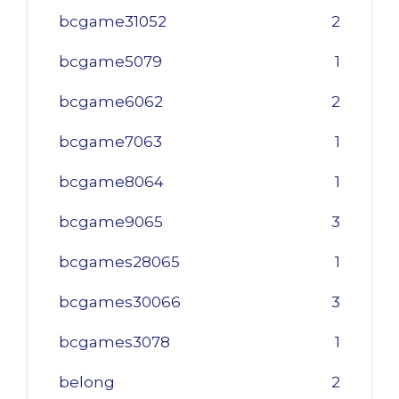
bcgame31052
2
bcgame5079
1
bcgame6062
2
bcgame7063
1
bcgame8064
1
bcgame9065
3
bcgames28065
1
bcgames30066
3
bcgames3078
1
belong
2