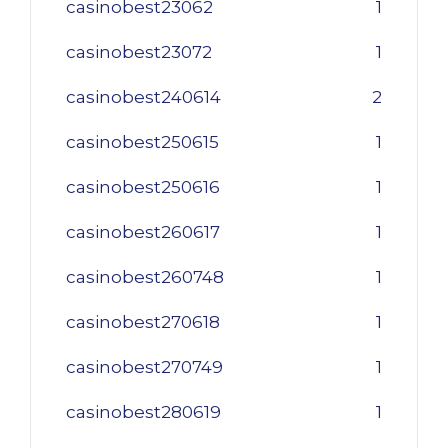
casinobest23062
1
casinobest23072
1
casinobest240614
2
casinobest250615
1
casinobest250616
1
casinobest260617
1
casinobest260748
1
casinobest270618
1
casinobest270749
1
casinobest280619
1