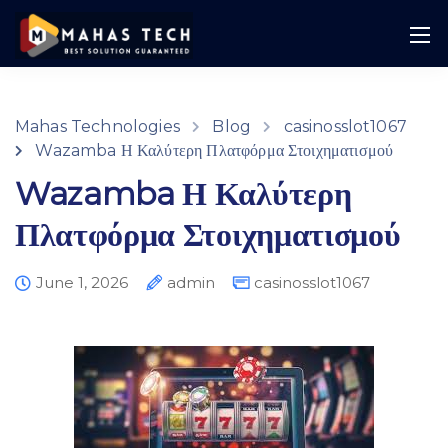
Mahas Technologies
Blog
casinosslot1067
Wazamba Η Καλύτερη Πλατφόρμα Στοιχηματισμού
Wazamba Η Καλύτερη
Πλατφόρμα Στοιχηματισμού
June 1, 2026
admin
casinosslot1067