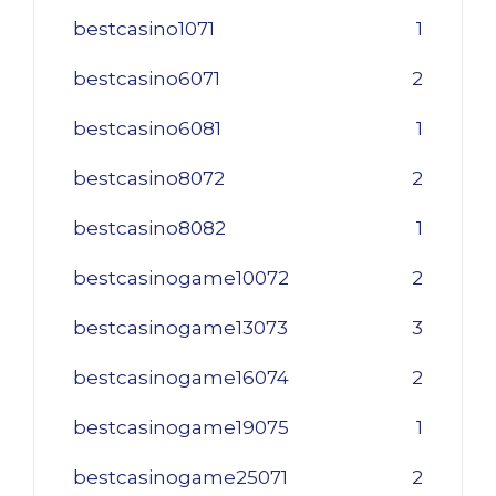
bestcasino1071
1
bestcasino6071
2
bestcasino6081
1
bestcasino8072
2
bestcasino8082
1
bestcasinogame10072
2
bestcasinogame13073
3
bestcasinogame16074
2
bestcasinogame19075
1
bestcasinogame25071
2