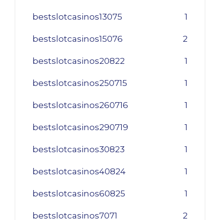
bestslotcasinos13075
1
bestslotcasinos15076
2
bestslotcasinos20822
1
bestslotcasinos250715
1
bestslotcasinos260716
1
bestslotcasinos290719
1
bestslotcasinos30823
1
bestslotcasinos40824
1
bestslotcasinos60825
1
bestslotcasinos7071
2