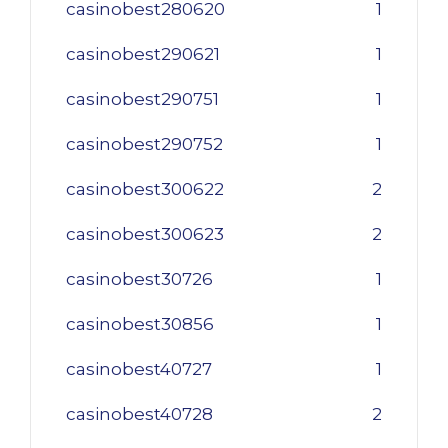
casinobest280620
1
casinobest290621
1
casinobest290751
1
casinobest290752
1
casinobest300622
2
casinobest300623
2
casinobest30726
1
casinobest30856
1
casinobest40727
1
casinobest40728
2