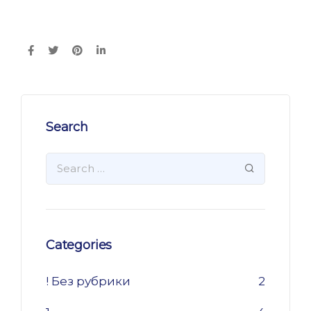
Search
Categories
! Без рубрики
2