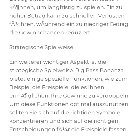
kÃ¶nnen, um langfristig zu spielen. Ein zu
hoher Betrag kann zu schnellen Verlusten
fÃ¼hren, wÃ¤hrend ein zu niedriger Betrag
die Gewinnchancen reduziert.
Strategische Spielweise
Ein weiterer wichtiger Aspekt ist die
strategische Spielweise. Big Bass Bonanza
bietet einige spezielle Funktionen, wie zum
Beispiel die Freispiele, die es Ihnen
ermÃ¶glichen, Ihre Gewinne zu verdoppeln.
Um diese Funktionen optimal auszunutzen,
sollten Sie sich auf die richtigen Symbole
konzentrieren und sich auf die richtigen
Entscheidungen fÃ¼r die Freispiele fassen.