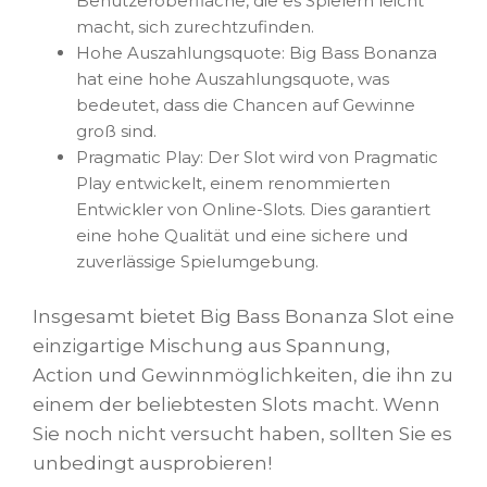
Benutzeroberfläche, die es Spielern leicht
macht, sich zurechtzufinden.
Hohe Auszahlungsquote: Big Bass Bonanza
hat eine hohe Auszahlungsquote, was
bedeutet, dass die Chancen auf Gewinne
groß sind.
Pragmatic Play: Der Slot wird von Pragmatic
Play entwickelt, einem renommierten
Entwickler von Online-Slots. Dies garantiert
eine hohe Qualität und eine sichere und
zuverlässige Spielumgebung.
Insgesamt bietet Big Bass Bonanza Slot eine
einzigartige Mischung aus Spannung,
Action und Gewinnmöglichkeiten, die ihn zu
einem der beliebtesten Slots macht. Wenn
Sie noch nicht versucht haben, sollten Sie es
unbedingt ausprobieren!