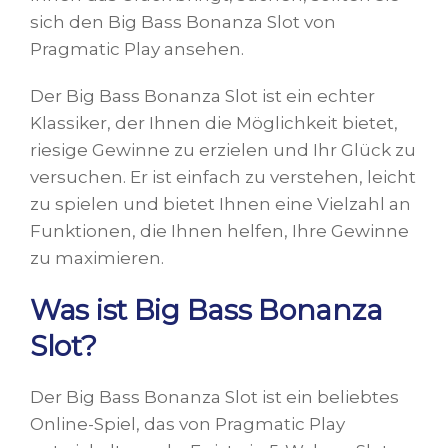
sich den Big Bass Bonanza Slot von
Pragmatic Play ansehen.
Der Big Bass Bonanza Slot ist ein echter
Klassiker, der Ihnen die Möglichkeit bietet,
riesige Gewinne zu erzielen und Ihr Glück zu
versuchen. Er ist einfach zu verstehen, leicht
zu spielen und bietet Ihnen eine Vielzahl an
Funktionen, die Ihnen helfen, Ihre Gewinne
zu maximieren.
Was ist Big Bass Bonanza
Slot?
Der Big Bass Bonanza Slot ist ein beliebtes
Online-Spiel, das von Pragmatic Play