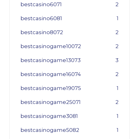
bestcasino6071
2
bestcasino6081
1
bestcasino8072
2
bestcasinogame10072
2
bestcasinogame13073
3
bestcasinogame16074
2
bestcasinogame19075
1
bestcasinogame25071
2
bestcasinogame3081
1
bestcasinogame5082
1