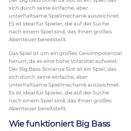
Der Big Bass Bonanza Slot ist ein Spiel, das
sich durch seine einfache, aber
unterhaltsame Spielmechanik auszeichnet.
Es ist ideal für Spieler, die auf der Suche
nach einem Spiel sind, das ihnen großes
Abenteuer bereitstellt.
Das Spiel ist um ein großes Gewinnpotenzial
herum, da es eine hohe Volatilität aufweist.
Der Big Bass Bonanza Slot ist ein Spiel, das
sich durch seine einfache, aber
unterhaltsame Spielmechanik auszeichnet.
Es ist ideal für Spieler, die auf der Suche
nach einem Spiel sind, das ihnen großes
Abenteuer bereitstellt.
Wie funktioniert Big Bass