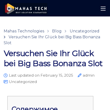
Mahas Technologies
Blog
Uncategorized
Versuchen Sie Ihr Glück bei Big Bass Bonanza
Slot
Versuchen Sie Ihr Glück
bei Big Bass Bonanza Slot
Last updated on February 15, 2025
admin
Uncategorized
Содержимое