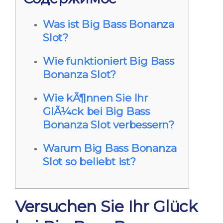
Was ist Big Bass Bonanza
Slot?
Wie funktioniert Big Bass
Bonanza Slot?
Wie kÃ¶nnen Sie Ihr
GlÃ¼ck bei Big Bass
Bonanza Slot verbessern?
Warum Big Bass Bonanza
Slot so beliebt ist?
Versuchen Sie Ihr Glück