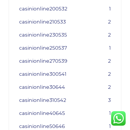
casinionline200532
1
casinionline210533
2
casinionline230535
2
casinionline250537
1
casinionline270539
2
casinionline300541
2
casinionline30644
2
casinionline310542
3
casinionline40645
1
casinionline50646
1