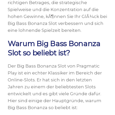
richtigen Betrages, die strategische
Spielweise und die Konzentration auf die
hohen Gewinne, kÃ¶nnen Sie Ihr GlÃ¼ck bei
Big Bass Bonanza Slot verbessern und sich
eine lohnende Spielzeit bereiten.
Warum Big Bass Bonanza
Slot so beliebt ist?
Der Big Bass Bonanza Slot von Pragmatic
Play ist ein echter Klassiker im Bereich der
Online-Slots. Er hat sich in den letzten
Jahren zu einem der beliebtesten Slots
entwickelt und es gibt viele Gründe dafür.
Hier sind einige der Hauptgründe, warum
Big Bass Bonanza so beliebt ist: