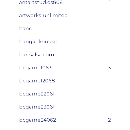
antartstudios806
1
artworks-unlimited
1
banc
1
bangkokhouse
1
bar-salsa.com
1
bcgame1063
3
bcgame12068
1
bcgame22061
1
bcgame23061
1
bcgame24062
2