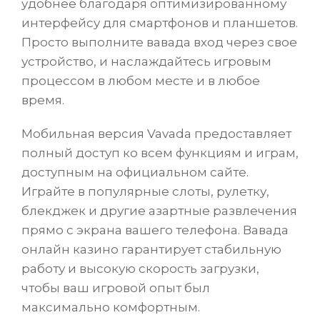
удобнее благодаря оптимизированному
интерфейсу для смартфонов и планшетов.
Просто выполните вавада вход через свое
устройство, и наслаждайтесь игровым
процессом в любом месте и в любое
время.
Мобильная версия Vavada предоставляет
полный доступ ко всем функциям и играм,
доступным на официальном сайте.
Играйте в популярные слоты, рулетку,
блекджек и другие азартные развлечения
прямо с экрана вашего телефона. Вавада
онлайн казино гарантирует стабильную
работу и высокую скорость загрузки,
чтобы ваш игровой опыт был
максимально комфортным.