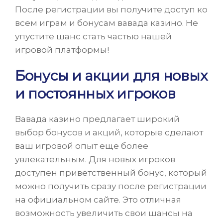
После регистрации вы получите доступ ко
всем играм и бонусам вавада казино. Не
упустите шанс стать частью нашей
игровой платформы!
Бонусы и акции для новых
и постоянных игроков
Вавада казино предлагает широкий
выбор бонусов и акций, которые сделают
ваш игровой опыт еще более
увлекательным. Для новых игроков
доступен приветственный бонус, который
можно получить сразу после регистрации
на официальном сайте. Это отличная
возможность увеличить свои шансы на