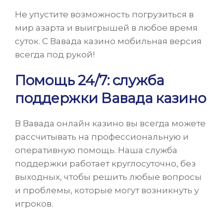
Не упустите возможность погрузиться в
мир азарта и выигрышей в любое время
суток. С Вавада казино мобильная версия
всегда под рукой!
Помощь 24/7: служба
поддержки Вавада казино
В Вавада онлайн казино вы всегда можете
рассчитывать на профессиональную и
оперативную помощь. Наша служба
поддержки работает круглосуточно, без
выходных, чтобы решить любые вопросы
и проблемы, которые могут возникнуть у
игроков.