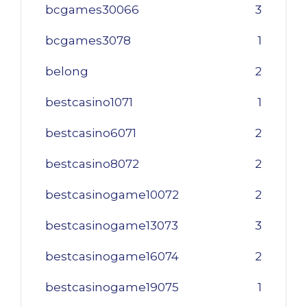
bcgames30066
3
bcgames3078
1
belong
2
bestcasino1071
1
bestcasino6071
2
bestcasino8072
2
bestcasinogame10072
2
bestcasinogame13073
3
bestcasinogame16074
2
bestcasinogame19075
1