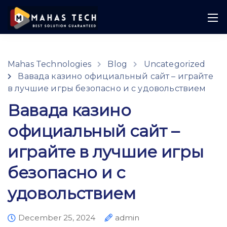
Mahas Technologies
Blog
Uncategorized
Вавада казино официальный сайт – играйте
в лучшие игры безопасно и с удовольствием
Вавада казино
официальный сайт –
играйте в лучшие игры
безопасно и с
удовольствием
December 25, 2024
admin