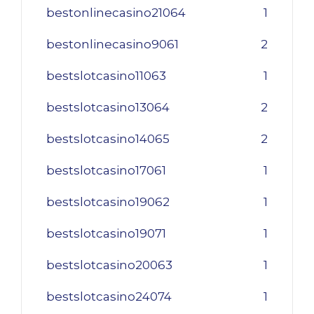
bestonlinecasino21064
1
bestonlinecasino9061
2
bestslotcasino11063
1
bestslotcasino13064
2
bestslotcasino14065
2
bestslotcasino17061
1
bestslotcasino19062
1
bestslotcasino19071
1
bestslotcasino20063
1
bestslotcasino24074
1