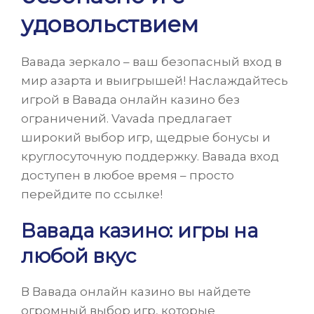
удовольствием
Вавада зеркало – ваш безопасный вход в
мир азарта и выигрышей! Наслаждайтесь
игрой в Вавада онлайн казино без
ограничений. Vavada предлагает
широкий выбор игр, щедрые бонусы и
круглосуточную поддержку. Вавада вход
доступен в любое время – просто
перейдите по ссылке!
Вавада казино: игры на
любой вкус
В Вавада онлайн казино вы найдете
огромный выбор игр, которые