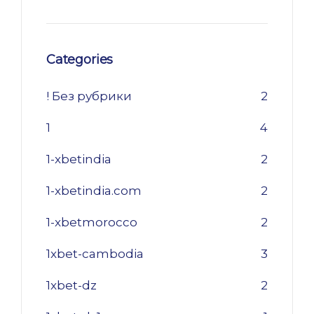
Categories
! Без рубрики
2
1
4
1-xbetindia
2
1-xbetindia.com
2
1-xbetmorocco
2
1xbet-cambodia
3
1xbet-dz
2