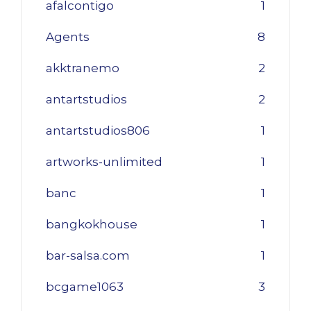
afalcontigo
1
Agents
8
akktranemo
2
antartstudios
2
antartstudios806
1
artworks-unlimited
1
banc
1
bangkokhouse
1
bar-salsa.com
1
bcgame1063
3