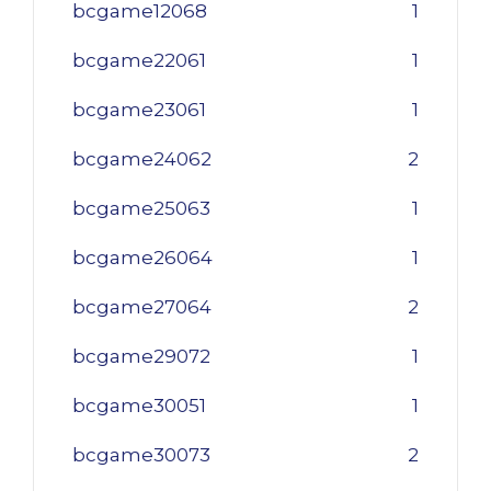
bcgame12068
1
bcgame22061
1
bcgame23061
1
bcgame24062
2
bcgame25063
1
bcgame26064
1
bcgame27064
2
bcgame29072
1
bcgame30051
1
bcgame30073
2