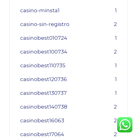
casino-minsta1
1
casino-sin-registro
2
casinobest010724
1
casinobest100734
2
casinobest110735
1
casinobest120736
1
casinobest130737
1
casinobest140738
2
casinobest16063
2
casinobest17064
2