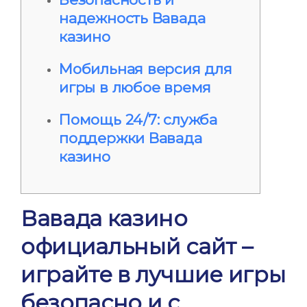
надежность Вавада
казино
Мобильная версия для
игры в любое время
Помощь 24/7: служба
поддержки Вавада
казино
Вавада казино
официальный сайт –
играйте в лучшие игры
безопасно и с