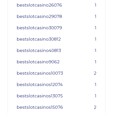
bestslotcasino26076
1
bestslotcasino29078
1
bestslotcasino30079
1
bestslotcasino30812
1
bestslotcasino40813
1
bestslotcasino9062
1
bestslotcasinos10073
2
bestslotcasinos12074
1
bestslotcasinos13075
1
bestslotcasinos15076
2