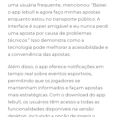
uma usuária frequente, mencionou: “Baixei
o app lebull e agora faço minhas apostas
enquanto estou no transporte público. A
interface é super amigável e eu nunca perdi
uma aposta por causa de problemas
técnicos.” Isso demonstra como a
tecnologia pode melhorar a acessibilidade e
a conveniência das apostas.
Além disso, o app oferece notificações em
tempo real sobre eventos esportivos,
permitindo que os jogadores se
mantenham informados e façam apostas
mais estratégicas. Com o download do app
lebull, os usuários têm acesso a todas as
funcionalidades disponíveis na versão
desktop, incluindo a opção de inserir o