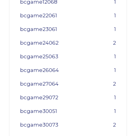
bcgame12068
1
bcgame22061
1
bcgame23061
1
bcgame24062
2
bcgame25063
1
bcgame26064
1
bcgame27064
2
bcgame29072
1
bcgame30051
1
bcgame30073
2