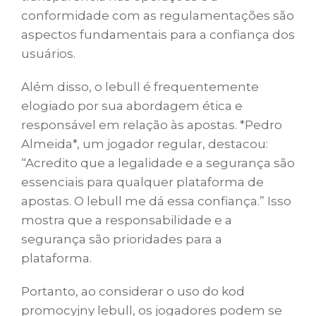
conformidade com as regulamentações são
aspectos fundamentais para a confiança dos
usuários.
Além disso, o lebull é frequentemente
elogiado por sua abordagem ética e
responsável em relação às apostas. *Pedro
Almeida*, um jogador regular, destacou:
“Acredito que a legalidade e a segurança são
essenciais para qualquer plataforma de
apostas. O lebull me dá essa confiança.” Isso
mostra que a responsabilidade e a
segurança são prioridades para a
plataforma.
Portanto, ao considerar o uso do kod
promocyjny lebull, os jogadores podem se