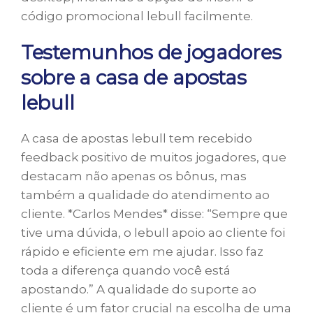
código promocional lebull facilmente.
Testemunhos de jogadores
sobre a casa de apostas
lebull
A casa de apostas lebull tem recebido
feedback positivo de muitos jogadores, que
destacam não apenas os bônus, mas
também a qualidade do atendimento ao
cliente. *Carlos Mendes* disse: “Sempre que
tive uma dúvida, o lebull apoio ao cliente foi
rápido e eficiente em me ajudar. Isso faz
toda a diferença quando você está
apostando.” A qualidade do suporte ao
cliente é um fator crucial na escolha de uma