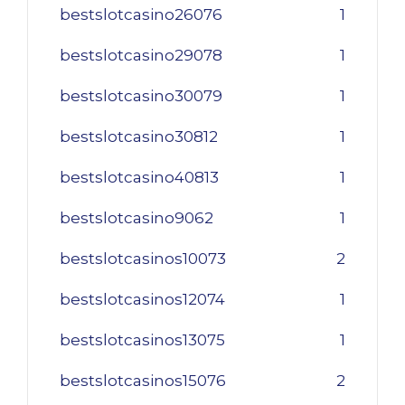
bestslotcasino26076
1
bestslotcasino29078
1
bestslotcasino30079
1
bestslotcasino30812
1
bestslotcasino40813
1
bestslotcasino9062
1
bestslotcasinos10073
2
bestslotcasinos12074
1
bestslotcasinos13075
1
bestslotcasinos15076
2