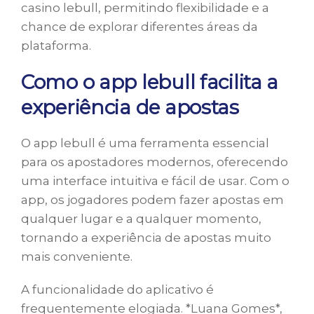
casino lebull, permitindo flexibilidade e a
chance de explorar diferentes áreas da
plataforma.
Como o app lebull facilita a
experiência de apostas
O app lebull é uma ferramenta essencial
para os apostadores modernos, oferecendo
uma interface intuitiva e fácil de usar. Com o
app, os jogadores podem fazer apostas em
qualquer lugar e a qualquer momento,
tornando a experiência de apostas muito
mais conveniente.
A funcionalidade do aplicativo é
frequentemente elogiada. *Luana Gomes*,