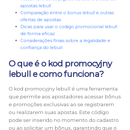
apostas lebull
Comparação entre o bonus lebull e outras
ofertas de apostas
Dicas para usar o codigo promocional lebull
de forma eficaz
Considerações finais sobre a legalidade e
confiança do lebull
O que é o kod promocyjny
lebull e como funciona?
O kod promocyjny lebull é uma ferramenta
que permite aos apostadores acessar bônus
e promoções exclusivas ao se registrarem
ou realizarem suas apostas. Este código
pode ser inserido no momento do cadastro
ou ao solicitar um bônus, garantindo que o