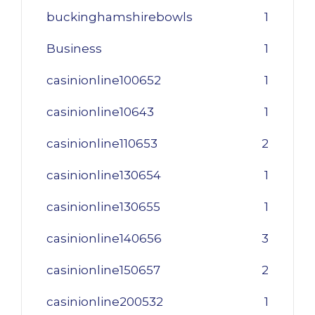
buckinghamshirebowls
1
Business
1
casinionline100652
1
casinionline10643
1
casinionline110653
2
casinionline130654
1
casinionline130655
1
casinionline140656
3
casinionline150657
2
casinionline200532
1