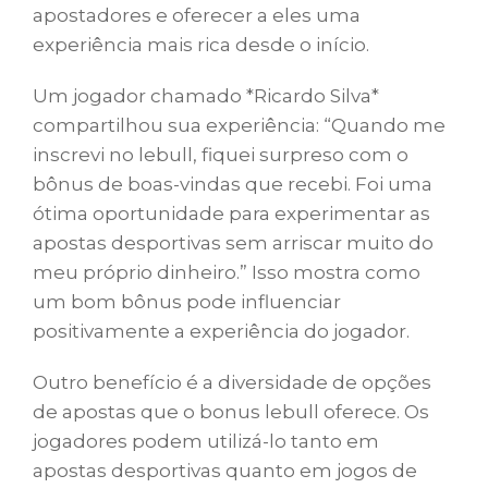
apostadores e oferecer a eles uma
experiência mais rica desde o início.
Um jogador chamado *Ricardo Silva*
compartilhou sua experiência: “Quando me
inscrevi no lebull, fiquei surpreso com o
bônus de boas-vindas que recebi. Foi uma
ótima oportunidade para experimentar as
apostas desportivas sem arriscar muito do
meu próprio dinheiro.” Isso mostra como
um bom bônus pode influenciar
positivamente a experiência do jogador.
Outro benefício é a diversidade de opções
de apostas que o bonus lebull oferece. Os
jogadores podem utilizá-lo tanto em
apostas desportivas quanto em jogos de