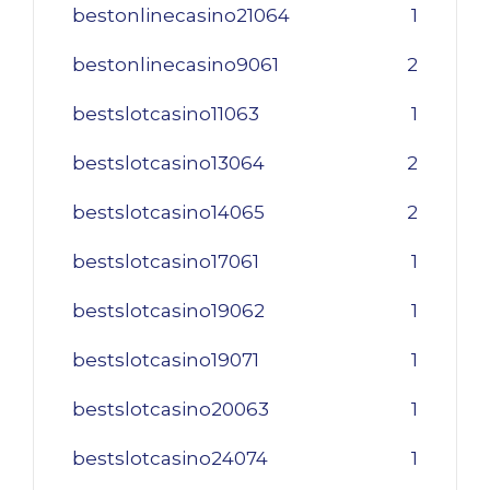
bestonlinecasino21064
1
bestonlinecasino9061
2
bestslotcasino11063
1
bestslotcasino13064
2
bestslotcasino14065
2
bestslotcasino17061
1
bestslotcasino19062
1
bestslotcasino19071
1
bestslotcasino20063
1
bestslotcasino24074
1