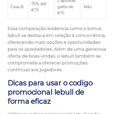
2 apostas
75% até
Casa B
grátis de
Não
€75
€10
Essa comparação evidencia como o bonus
lebull se destaca em relação à concorrência,
oferecendo mais opções e oportunidades
para os apostadores. Além de uma generosa
oferta de boas-vindas, o lebull também se
compromete a oferecer promoções
contínuas aos jogadores.
Dicas para usar o codigo
promocional lebull de
forma eficaz