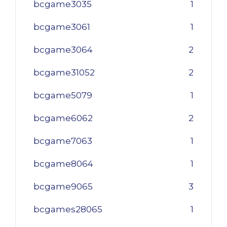
bcgame3035
1
bcgame3061
1
bcgame3064
2
bcgame31052
2
bcgame5079
1
bcgame6062
2
bcgame7063
1
bcgame8064
1
bcgame9065
3
bcgames28065
1