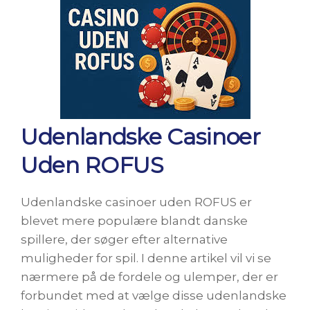
Udenlandske Casinoer
Uden ROFUS
Udenlandske casinoer uden ROFUS er
blevet mere populære blandt danske
spillere, der søger efter alternative
muligheder for spil. I denne artikel vil vi se
nærmere på de fordele og ulemper, der er
forbundet med at vælge disse udenlandske