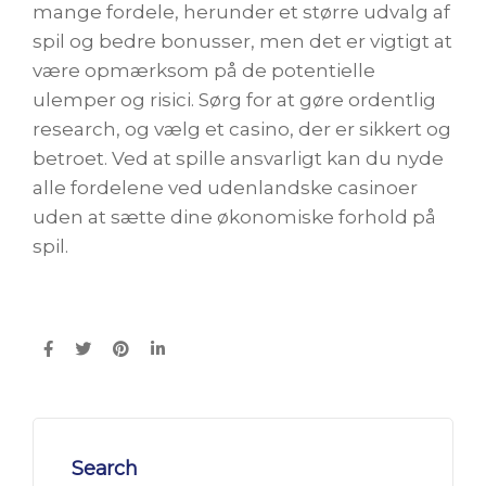
mange fordele, herunder et større udvalg af
spil og bedre bonusser, men det er vigtigt at
være opmærksom på de potentielle
ulemper og risici. Sørg for at gøre ordentlig
research, og vælg et casino, der er sikkert og
betroet. Ved at spille ansvarligt kan du nyde
alle fordelene ved udenlandske casinoer
uden at sætte dine økonomiske forhold på
spil.
Search