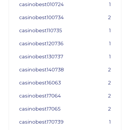
casinobest010724
1
casinobest100734
2
casinobest110735
1
casinobest120736
1
casinobest130737
1
casinobest140738
2
casinobest16063
2
casinobest17064
2
casinobest17065
2
casinobest170739
1