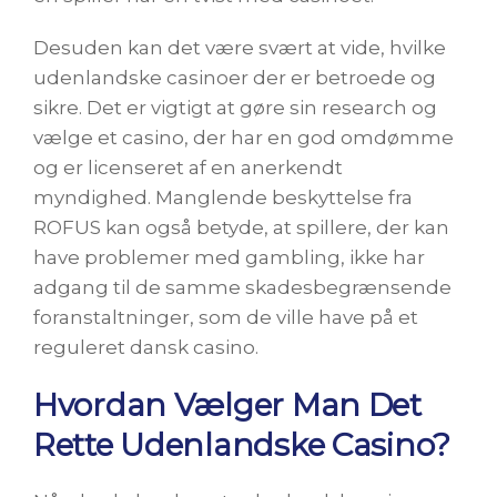
Desuden kan det være svært at vide, hvilke
udenlandske casinoer der er betroede og
sikre. Det er vigtigt at gøre sin research og
vælge et casino, der har en god omdømme
og er licenseret af en anerkendt
myndighed. Manglende beskyttelse fra
ROFUS kan også betyde, at spillere, der kan
have problemer med gambling, ikke har
adgang til de samme skadesbegrænsende
foranstaltninger, som de ville have på et
reguleret dansk casino.
Hvordan Vælger Man Det
Rette Udenlandske Casino?