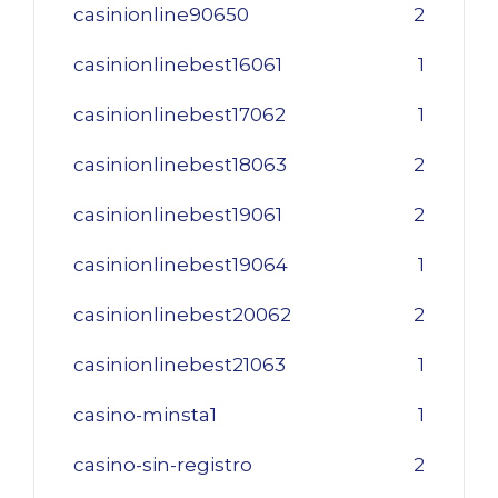
casinionline90650
2
casinionlinebest16061
1
casinionlinebest17062
1
casinionlinebest18063
2
casinionlinebest19061
2
casinionlinebest19064
1
casinionlinebest20062
2
casinionlinebest21063
1
casino-minsta1
1
casino-sin-registro
2