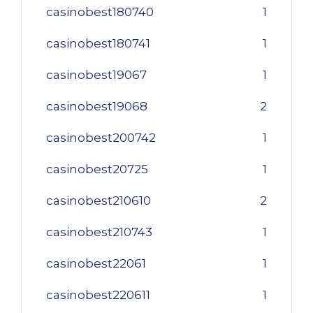
casinobest180740
1
casinobest180741
1
casinobest19067
1
casinobest19068
2
casinobest200742
1
casinobest20725
1
casinobest210610
2
casinobest210743
1
casinobest22061
1
casinobest220611
1