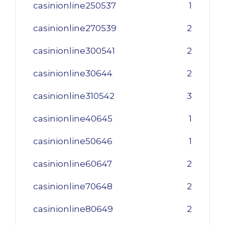
casinionline250537
1
casinionline270539
2
casinionline300541
2
casinionline30644
2
casinionline310542
3
casinionline40645
1
casinionline50646
1
casinionline60647
2
casinionline70648
2
casinionline80649
2