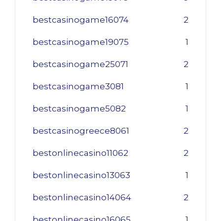
bestcasinogame16074
2
bestcasinogame19075
1
bestcasinogame25071
2
bestcasinogame3081
1
bestcasinogame5082
1
bestcasinogreece8061
2
bestonlinecasino11062
2
bestonlinecasino13063
1
bestonlinecasino14064
2
bestonlinecasino16065
1