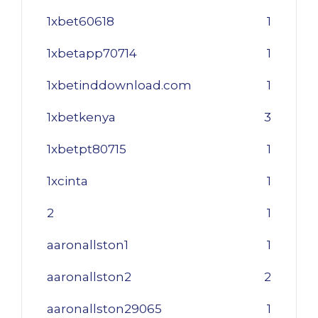
1xbet60618
1
1xbetapp70714
1
1xbetinddownload.com
1
1xbetkenya
3
1xbetpt80715
1
1xcinta
1
2
1
aaronallston1
1
aaronallston2
2
aaronallston29065
1