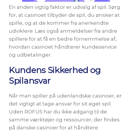
En anden vigtig faktor er udvalg af spil. Sørg
for, at casinoet tilbyder de spil, du ønsker at
spille, og at de kommer fra anerkendte
udviklere. Læs også anmeldelser fra andre
spillere for at få en bedre fornemmelse af,
hvordan casinoet håndterer kundeservice
og udbetalinger.
Kundens Sikkerhed og
Spilansvar
Når man spiller på udenlandske casinoer, er
det vigtigt at tage ansvar for sit eget spil.
Uden ROFUS har du ikke adgang til de
samme værktøjer og ressourcer, der findes
på danske casinoer for at håndtere