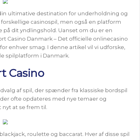
in ultimative destination for underholdning og
 forskellige casinospil, men også en platform
e på dit yndlingshold. Uanset om du er en
ort Casino Danmark – Det officielle onlinecasino
or enhver smag. I denne artikel vil vi udforske,
de spilplatform i Danmark.
rt Casino
valg af spil, der spænder fra klassiske bordspil
e, der ofte opdateres med nye temaer og
 nyt at se frem til.
ackjack, roulette og baccarat. Hver af disse spil