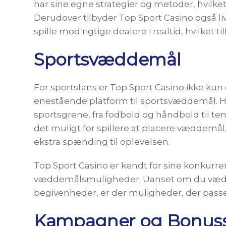
har sine egne strategier og metoder, hvilket 
Derudover tilbyder Top Sport Casino også liv
spille mod rigtige dealere i realtid, hvilket t
Sportsvæddemål
For sportsfans er Top Sport Casino ikke kun
enestående platform til sportsvæddemål. He
sportsgrene, fra fodbold og håndbold til ten
det muligt for spillere at placere væddemål,
ekstra spænding til oplevelsen.
Top Sport Casino er kendt for sine konkurre
væddemålsmuligheder. Uanset om du vædder
begivenheder, er der muligheder, der passer t
Kampagner og Bonus