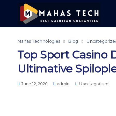
Mahas Technologies
Blog
Uncategorize
Top Sport Casino
Ultimative Spilopl
June 12, 2026
admin
Uncategorized