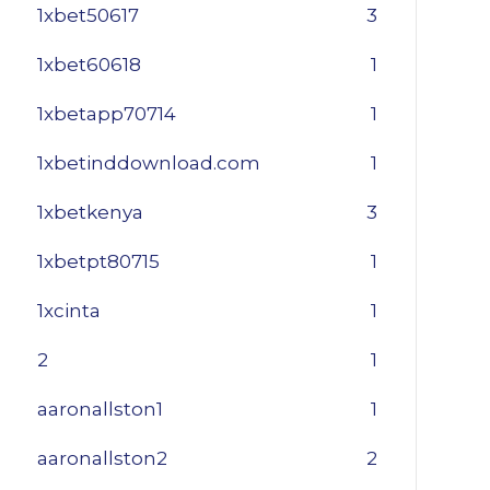
1xbet50617
3
1xbet60618
1
1xbetapp70714
1
1xbetinddownload.com
1
1xbetkenya
3
1xbetpt80715
1
1xcinta
1
2
1
aaronallston1
1
aaronallston2
2