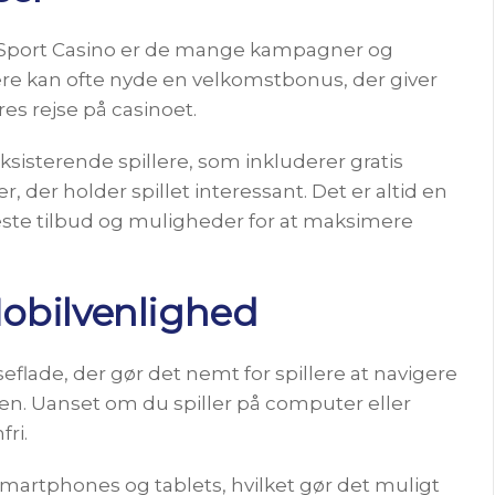
Top Sport Casino er de mange kampagner og
lere kan ofte nyde en velkomstbonus, der giver
es rejse på casinoet.
isterende spillere, som inkluderer gratis
 der holder spillet interessant. Det er altid en
este tilbud og muligheder for at maksimere
obilvenlighed
flade, der gør det nemt for spillere at navigere
en. Uanset om du spiller på computer eller
ri.
smartphones og tablets, hvilket gør det muligt