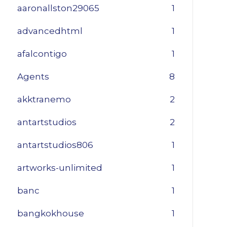
aaronallston29065
1
advancedhtml
1
afalcontigo
1
Agents
8
akktranemo
2
antartstudios
2
antartstudios806
1
artworks-unlimited
1
banc
1
bangkokhouse
1