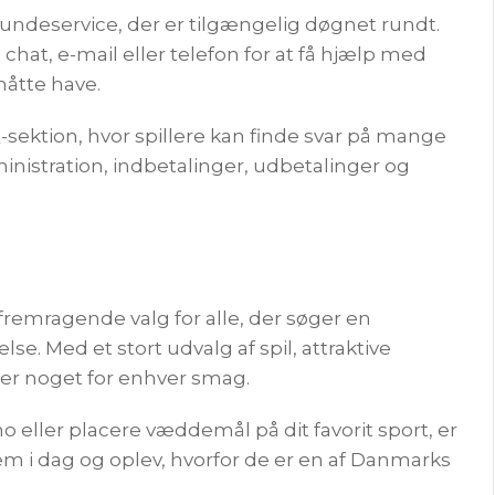
undeservice, der er tilgængelig døgnet rundt.
chat, e-mail eller telefon for at få hjælp med
måtte have.
ektion, hvor spillere kan finde svar på mange
nistration, indbetalinger, udbetalinger og
remragende valg for alle, der søger en
e. Med et stort udvalg af spil, attraktive
der noget for enhver smag.
no eller placere væddemål på dit favorit sport, er
em i dag og oplev, hvorfor de er en af Danmarks