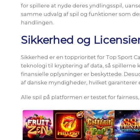
for spillere at nyde deres yndlingsspil, uan
samme udvalg af spil og funktioner som desk
handlingen.
Sikkerhed og Licensie
Sikkerhed er en topprioritet for Top Sport 
teknologi til kryptering af data, så spillerne
finansielle oplysninger er beskyttede. Desu
af danske myndigheder, hvilket garanterer 
Alle spil på platformen er testet for fairness