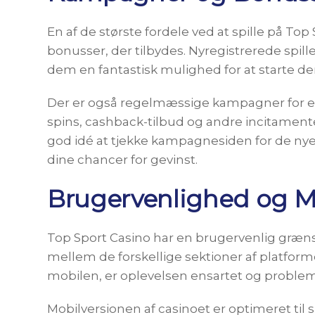
En af de største fordele ved at spille på 
bonusser, der tilbydes. Nyregistrerede spil
dem en fantastisk mulighed for at starte der
Der er også regelmæssige kampagner for eks
spins, cashback-tilbud og andre incitamenter,
god idé at tjekke kampagnesiden for de ny
dine chancer for gevinst.
Brugervenlighed og M
Top Sport Casino har en brugervenlig grænse
mellem de forskellige sektioner af platform
mobilen, er oplevelsen ensartet og problemf
Mobilversionen af casinoet er optimeret til 