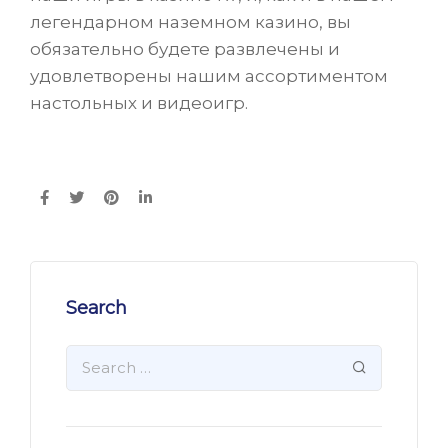
легендарном наземном казино, вы
обязательно будете развлечены и
удовлетворены нашим ассортиментом
настольных и видеоигр.
Search