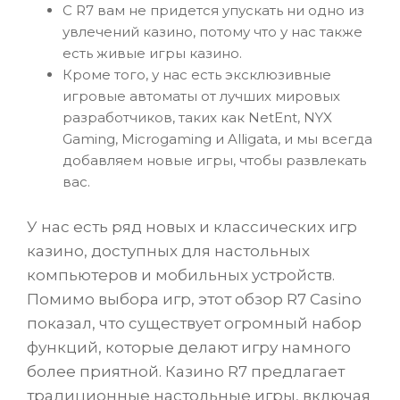
С R7 вам не придется упускать ни одно из
увлечений казино, потому что у нас также
есть живые игры казино.
Кроме того, у нас есть эксклюзивные
игровые автоматы от лучших мировых
разработчиков, таких как NetEnt, NYX
Gaming, Microgaming и Alligata, и мы всегда
добавляем новые игры, чтобы развлекать
вас.
У нас есть ряд новых и классических игр
казино, доступных для настольных
компьютеров и мобильных устройств.
Помимо выбора игр, этот обзор R7 Casino
показал, что существует огромный набор
функций, которые делают игру намного
более приятной. Казино R7 предлагает
традиционные настольные игры, включая