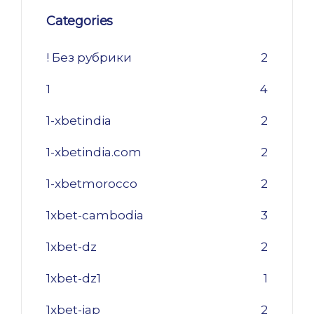
Categories
! Без рубрики
2
1
4
1-xbetindia
2
1-xbetindia.com
2
1-xbetmorocco
2
1xbet-cambodia
3
1xbet-dz
2
1xbet-dz1
1
1xbet-jap
2