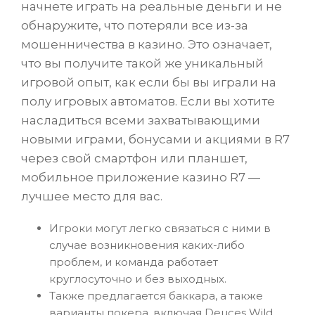
начнете играть на реальные деньги и не
обнаружите, что потеряли все из-за
мошенничества в казино. Это означает,
что вы получите такой же уникальный
игровой опыт, как если бы вы играли на
полу игровых автоматов. Если вы хотите
насладиться всеми захватывающими
новыми играми, бонусами и акциями в R7
через свой смартфон или планшет,
мобильное приложение казино R7 —
лучшее место для вас.
Игроки могут легко связаться с ними в
случае возникновения каких-либо
проблем, и команда работает
круглосуточно и без выходных.
Также предлагается баккара, а также
варианты покера, включая Deuces Wild,