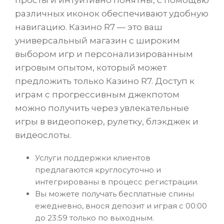
просты и интуитивно понятны, с помощью
различных иконок обеспечивают удобную
навигацию. Казино R7 — это ваш
универсальный магазин с широким
выбором игр и персонализированным
игровым опытом, который может
предложить только Казино R7. Доступ к
играм с прогрессивным джекпотом
можно получить через увлекательные
игры в видеопокер, рулетку, блэкджек и
видеослоты.
Услуги поддержки клиентов
предлагаются круглосуточно и
интегрированы в процесс регистрации.
Вы можете получать бесплатные спины
ежедневно, внося депозит и играя с 00:00
до 23:59 только по выходным.