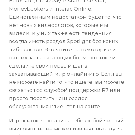
EuroCard, Click2Pay, Instant Transfer,
Moneybookers и Interac Online.
Единственным недостатком будет то, что
нет новых видеослотов, которые мы
видели, и у них также есть тенденция
всегда иметь раздел Spotlight без каких-
либо слотов. Взгляните на некоторые из
наших захватывающих бонусов ниже и
сделайте свой первый шаг в
захватывающий мир онлайн-игр. Если вы
не можете найти то, что ищете, вы можете
связаться со службой поддержки R7 или
просто посетить наш раздел
обслуживания клиентов на сайте.
Игрок может оставить себе любой чистый
выигрыш, но не может извлечь выгоду из