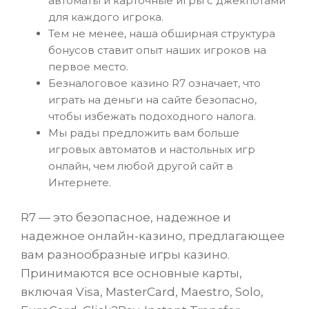
автоматы и карточные игры с джекпотами
для каждого игрока.
Тем не менее, наша обширная структура
бонусов ставит опыт наших игроков на
первое место.
Безналоговое казино R7 означает, что
играть на деньги на сайте безопасно,
чтобы избежать подоходного налога.
Мы рады предложить вам больше
игровых автоматов и настольных игр
онлайн, чем любой другой сайт в
Интернете.
R7 — это безопасное, надежное и
надежное онлайн-казино, предлагающее
вам разнообразные игры казино.
Принимаются все основные карты,
включая Visa, MasterCard, Maestro, Solo,