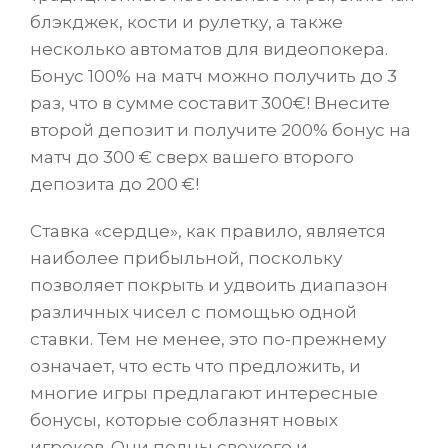
блэкджек, кости и рулетку, а также
несколько автоматов для видеопокера.
Бонус 100% на матч можно получить до 3
раз, что в сумме составит 300€! Внесите
второй депозит и получите 200% бонус на
матч до 300 € сверх вашего второго
депозита до 200 €!
Ставка «сердце», как правило, является
наиболее прибыльной, поскольку
позволяет покрыть и удвоить диапазон
различных чисел с помощью одной
ставки. Тем не менее, это по-прежнему
означает, что есть что предложить, и
многие игры предлагают интересные
бонусы, которые соблазнят новых
игроков. Они полны свежего и