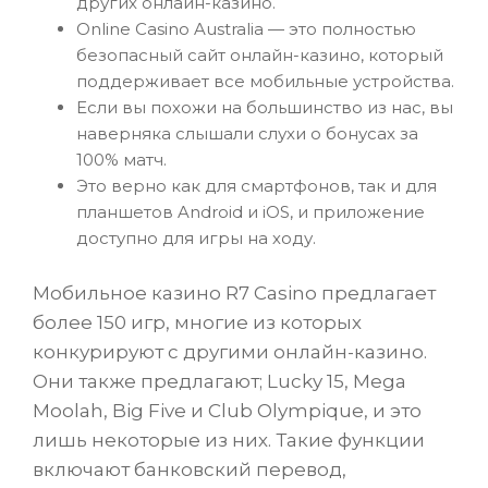
других онлайн-казино.
Online Casino Australia — это полностью
безопасный сайт онлайн-казино, который
поддерживает все мобильные устройства.
Если вы похожи на большинство из нас, вы
наверняка слышали слухи о бонусах за
100% матч.
Это верно как для смартфонов, так и для
планшетов Android и iOS, и приложение
доступно для игры на ходу.
Мобильное казино R7 Casino предлагает
более 150 игр, многие из которых
конкурируют с другими онлайн-казино.
Они также предлагают; Lucky 15, Mega
Moolah, Big Five и Club Olympique, и это
лишь некоторые из них. Такие функции
включают банковский перевод,