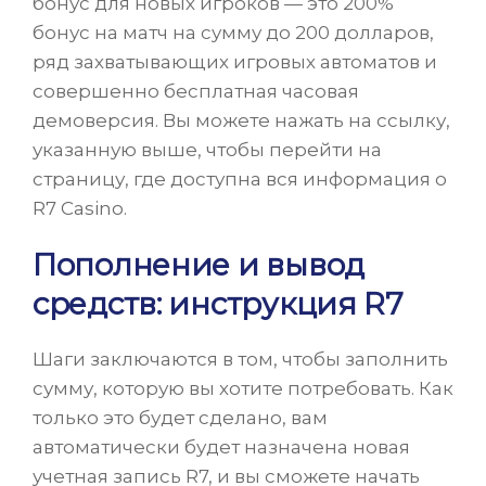
бонус для новых игроков — это 200%
бонус на матч на сумму до 200 долларов,
ряд захватывающих игровых автоматов и
совершенно бесплатная часовая
демоверсия. Вы можете нажать на ссылку,
указанную выше, чтобы перейти на
страницу, где доступна вся информация о
R7 Casino.
Пополнение и вывод
средств: инструкция R7
Шаги заключаются в том, чтобы заполнить
сумму, которую вы хотите потребовать. Как
только это будет сделано, вам
автоматически будет назначена новая
учетная запись R7, и вы сможете начать