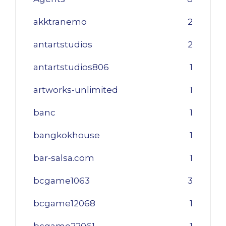
akktranemo
2
antartstudios
2
antartstudios806
1
artworks-unlimited
1
banc
1
bangkokhouse
1
bar-salsa.com
1
bcgame1063
3
bcgame12068
1