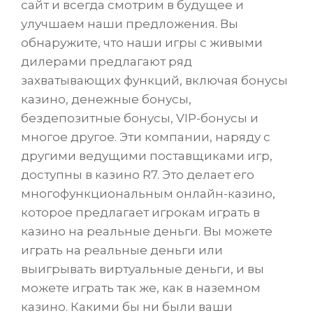
сайт и всегда смотрим в будущее и
улучшаем наши предложения. Вы
обнаружите, что наши игры с живыми
дилерами предлагают ряд
захватывающих функций, включая бонусы
казино, денежные бонусы,
бездепозитные бонусы, VIP-бонусы и
многое другое. Эти компании, наряду с
другими ведущими поставщиками игр,
доступны в казино R7. Это делает его
многофункциональным онлайн-казино,
которое предлагает игрокам играть в
казино на реальные деньги. Вы можете
играть на реальные деньги или
выигрывать виртуальные деньги, и вы
можете играть так же, как в наземном
казино. Какими бы ни были ваши