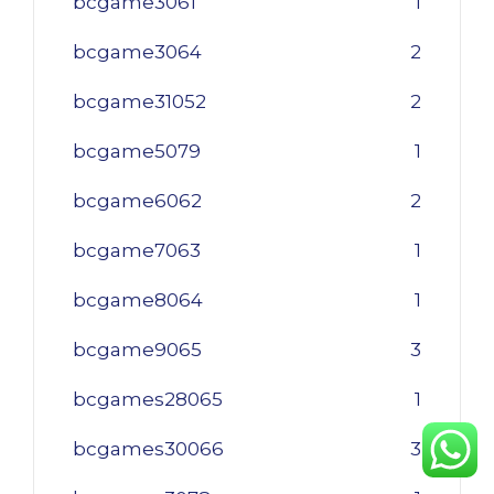
bcgame3061
1
bcgame3064
2
bcgame31052
2
bcgame5079
1
bcgame6062
2
bcgame7063
1
bcgame8064
1
bcgame9065
3
bcgames28065
1
bcgames30066
3