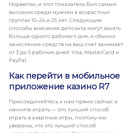
Норвегии, и этот показатель был самым
высоким среди мужчин в возрастных
группах 15–24 и 25 лет. Следующие
способы внесения депозита могут занять
больше одного рабочего дня, и обычно
зачисление средств на ваш счет занимает
от 3 до 5 рабочих дней: Visa, MasterCard и
PayPal.
Как перейти в мобильное
приложение казино R7
Присоединяйтесь к нам прямо сейчас и
начните играть — это лучший способ
играть в азартные игры, поэтому мы
уверены, что это лучший способ