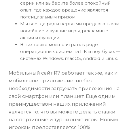
серии или выберите более спокойный
опыт, где каждое вращение является
потенциальным призом.
Мы всегда рады первыми предлагать вам
новейшие и лучшие игры, рекламные
акции и функции.
В них также можно играть в ряде
операционных систем на ПК и ноутбуках —
системах Windows, macOS, Android и Linux.
Мобильный сайт R7 работает так же, как и
мобильное приложение, но без
необходимости загружать приложение на
свой смартфон или планшет. Еще одним
преимуществом наших приложений
является то, что вы можете делать ставки
на спортивные и турнирные игры. Новым
игрокам предоставляется 100%