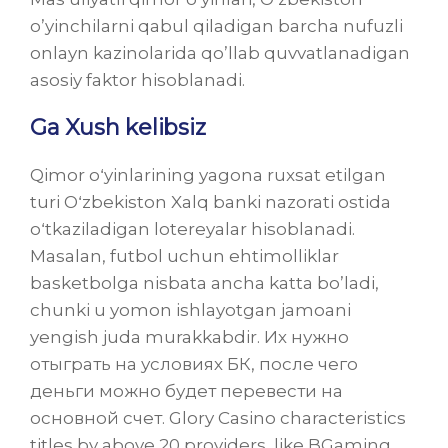
o’yinchilarni qabul qiladigan barcha nufuzli
onlayn kazinolarida qo’llab quvvatlanadigan
asosiy faktor hisoblanadi.
Ga Xush kelibsiz
Qimor oʻyinlarining yagona ruxsat etilgan
turi Oʻzbekiston Xalq banki nazorati ostida
oʻtkaziladigan lotereyalar hisoblanadi.
Masalan, futbol uchun ehtimolliklar
basketbolga nisbata ancha katta bo’ladi,
chunki u yomon ishlayotgan jamoani
yengish juda murakkabdir. Их нужно
отыграть на условиях БК, после чего
деньги можно будет перевести на
основной счет. Glory Casino characteristics
titles by above 20 providers, like BGaming,