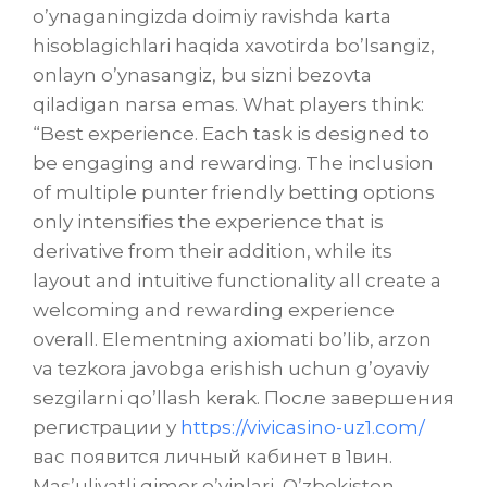
o’ynaganingizda doimiy ravishda karta
hisoblagichlari haqida xavotirda bo’lsangiz,
onlayn o’ynasangiz, bu sizni bezovta
qiladigan narsa emas. What players think:
“Best experience. Each task is designed to
be engaging and rewarding. The inclusion
of multiple punter friendly betting options
only intensifies the experience that is
derivative from their addition, while its
layout and intuitive functionality all create a
welcoming and rewarding experience
overall. Elementning axiomati bo’lib, arzon
va tezkora javobga erishish uchun g’oyaviy
sezgilarni qo’llash kerak. После завершения
регистрации у
https://vivicasino-uz1.com/
вас появится личный кабинет в 1вин.
Mas’uliyatli qimor o’yinlari, O’zbekiston