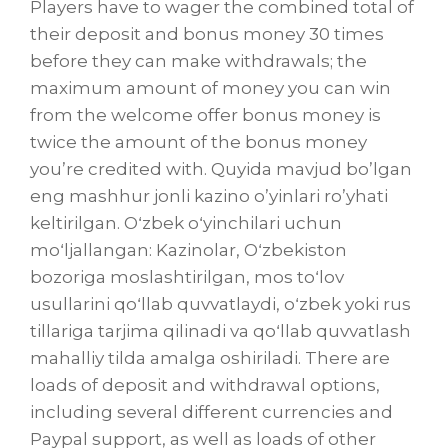
Players have to wager the combined total of
their deposit and bonus money 30 times
before they can make withdrawals; the
maximum amount of money you can win
from the welcome offer bonus money is
twice the amount of the bonus money
you’re credited with. Quyida mavjud bo’lgan
eng mashhur jonli kazino o’yinlari ro’yhati
keltirilgan. Oʻzbek oʻyinchilari uchun
moʻljallangan: Kazinolar, Oʻzbekiston
bozoriga moslashtirilgan, mos toʻlov
usullarini qoʻllab quvvatlaydi, oʻzbek yoki rus
tillariga tarjima qilinadi va qoʻllab quvvatlash
mahalliy tilda amalga oshiriladi. There are
loads of deposit and withdrawal options,
including several different currencies and
Paypal support, as well as loads of other