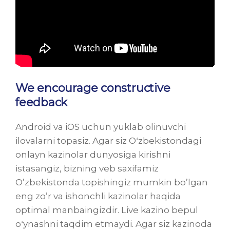
We encourage constructive
feedback
Android va iOS uchun yuklab olinuvchi
ilovalarni topasiz. Agar siz Oʻzbekistondagi
onlayn kazinolar dunyosiga kirishni
istasangiz, bizning veb saxifamiz
O’zbekistonda topishingiz mumkin bo’lgan
eng zo’r va ishonchli kazinolar haqida
optimal manbaingizdir. Live kazino bepul
oʻynashni taqdim etmaydi. Agar siz kazinoda