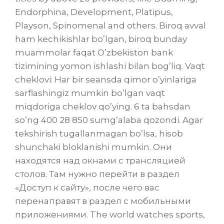
Endorphina, Development, Platipus,
Playson, Spinomenal and others. Biroq avval
ham kechikishlar bo’lgan, biroq bunday
muammolar faqat O’zbekiston bank
tizimining yomon ishlashi bilan bog’liq. Vaqt
cheklovi: Har bir seansda qimor o’yinlariga
sarflashingiz mumkin bo’lgan vaqt
miqdoriga cheklov qo’ying. 6 ta bahsdan
so’ng 400 28 850 sumg’alaba qozondi. Agar
tekshirish tugallanmagan bo’lsa, hisob
shunchaki bloklanishi mumkin. Они
находятся над окнами с трансляцией
столов. Там нужно перейти в раздел
«Доступ к сайту», после чего вас
перенаправят в раздел с мобильными
приложениями. The world watches sports,