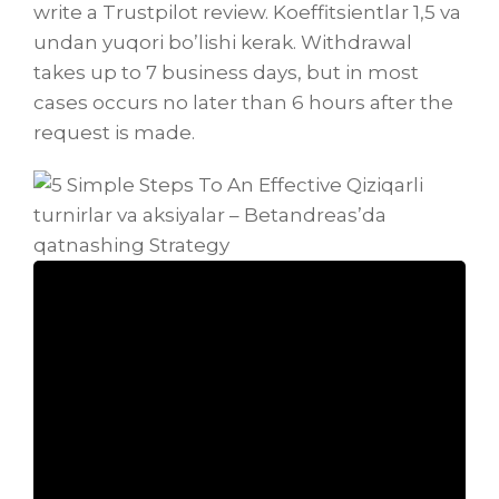
write a Trustpilot review. Koeffitsientlar 1,5 va
undan yuqori bo’lishi kerak. Withdrawal
takes up to 7 business days, but in most
cases occurs no later than 6 hours after the
request is made.