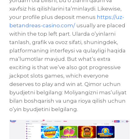
yordam ola bilishi, bu o’zlarini qadrli va
xavfsiz his qilishlarini ta’minlaydi. Likewise,
your profile plus deposit menus
https://uz-
betandreas-casino.com/
usually are placed
within the top left part. Ularda o’yinlarni
tanlash, grafik va ovoz sifati, shuningdek,
platformaning interfeysi va qulayligi haqida
ma’lumotlar mavjud. But what’s extra
exciting is that we’ve also got progressive
jackpot slots games, which everyone
deserves to play and win at. Qimor uchun
byudjetni belgilang: Moliyangizni mas’uliyat
bilan boshqarish va unga rioya qilish uchun
o’yin byudjetini belgilang.