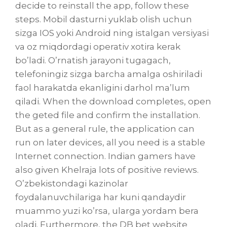
decide to reinstall the app, follow these
steps. Mobil dasturni yuklab olish uchun
sizga IOS yoki Android ning istalgan versiyasi
va oz miqdordagi operativ xotira kerak
bo’ladi. O’rnatish jarayoni tugagach,
telefoningiz sizga barcha amalga oshiriladi
faol harakatda ekanligini darhol ma’lum
qiladi. When the download completes, open
the geted file and confirm the installation.
But as a general rule, the application can
run on later devices, all you need is a stable
Internet connection. Indian gamers have
also given Khelraja lots of positive reviews.
O’zbekistondagi kazinolar
foydalanuvchilariga har kuni qandaydir
muammo yuzi ko’rsa, ularga yordam bera
oladi. Furthermore, the DB bet website