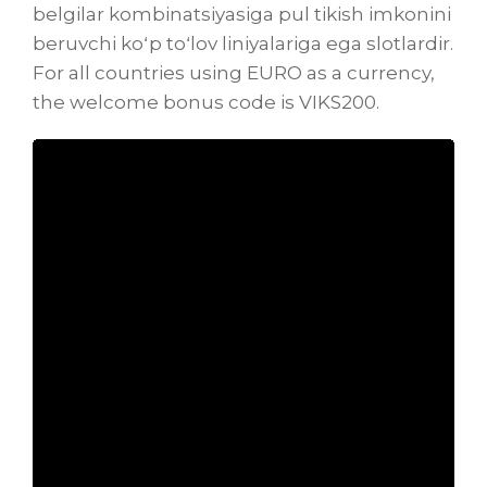
belgilar kombinatsiyasiga pul tikish imkonini
beruvchi koʻp toʻlov liniyalariga ega slotlardir.
For all countries using EURO as a currency,
the welcome bonus code is VIKS200.