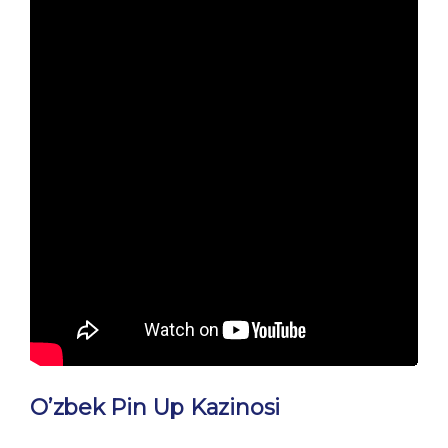
O’zbek Pin Up Kazinosi