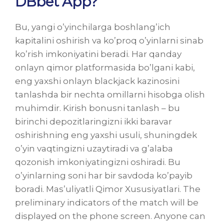
DBbet App?
Bu, yangi o’yinchilarga boshlang’ich
kapitalini oshirish va ko’proq o’yinlarni sinab
ko’rish imkoniyatini beradi. Har qanday
onlayn qimor platformasida bo’lgani kabi,
eng yaxshi onlayn blackjack kazinosini
tanlashda bir nechta omillarni hisobga olish
muhimdir. Kirish bonusni tanlash – bu
birinchi depozitlaringizni ikki baravar
oshirishning eng yaxshi usuli, shuningdek
o’yin vaqtingizni uzaytiradi va g’alaba
qozonish imkoniyatingizni oshiradi. Bu
o’yinlarning soni har bir savdoda ko’payib
boradi. Mas’uliyatli Qimor Xususiyatlari. The
preliminary indicators of the match will be
displayed on the phone screen. Anyone can