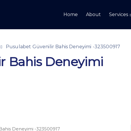
Home
About
Services
Pusulabet Güvenilir Bahis Deneyimi -323500917
ir Bahis Deneyimi