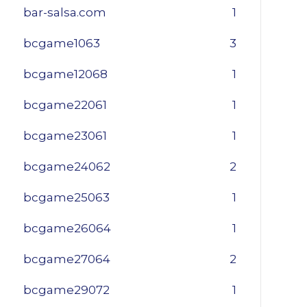
bar-salsa.com
1
bcgame1063
3
bcgame12068
1
bcgame22061
1
bcgame23061
1
bcgame24062
2
bcgame25063
1
bcgame26064
1
bcgame27064
2
bcgame29072
1