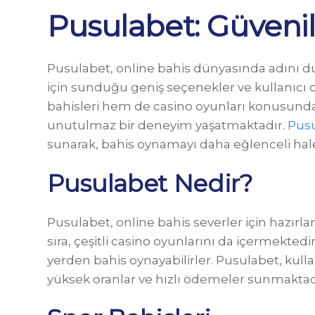
Pusulabet: Güveni
Pusulabet, online bahis dünyasında adını du
için sunduğu geniş seçenekler ve kullanıcı 
bahisleri hem de casino oyunları konusunda
unutulmaz bir deneyim yaşatmaktadır.
Pus
sunarak, bahis oynamayı daha eğlenceli hale 
Pusulabet Nedir?
Pusulabet, online bahis severler için hazırl
sıra, çeşitli casino oyunlarını da içermektedir.
yerden bahis oynayabilirler. Pusulabet, kulla
yüksek oranlar ve hızlı ödemeler sunmaktad