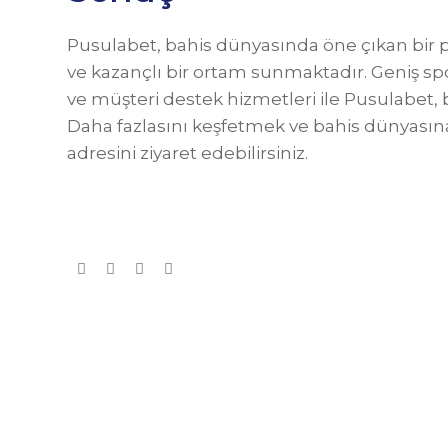
Pusulabet, bahis dünyasında öne çıkan bir pl
ve kazançlı bir ortam sunmaktadır. Geniş spor
ve müşteri destek hizmetleri ile Pusulabet, ba
Daha fazlasını keşfetmek ve bahis dünyası
adresini ziyaret edebilirsiniz.