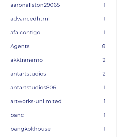
aaronallston29065
1
advancedhtml
1
afalcontigo
1
Agents
8
akktranemo
2
antartstudios
2
antartstudios806
1
artworks-unlimited
1
banc
1
bangkokhouse
1