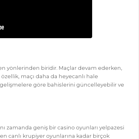
len yönlerinden biridir. Maçlar devam ederken,
Bu özellik, maçı daha da heyecanlı hale
 gelişmelere göre bahislerini güncelleyebilir ve
aynı zamanda geniş bir casino oyunları yelpazesi
en canlı krupiyer oyunlarına kadar birçok