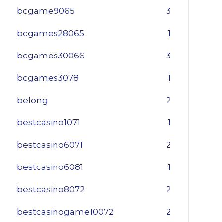
bcgame9065
3
bcgames28065
1
bcgames30066
3
bcgames3078
1
belong
2
bestcasino1071
1
bestcasino6071
2
bestcasino6081
1
bestcasino8072
2
bestcasinogame10072
2