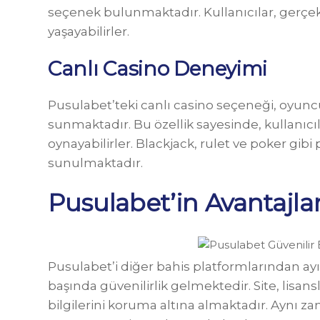
seçenek bulunmaktadır. Kullanıcılar, gerçek
yaşayabilirler.
Canlı Casino Deneyimi
Pusulabet’teki canlı casino seçeneği, oyun
sunmaktadır. Bu özellik sayesinde, kullanıcı
oynayabilirler. Blackjack, rulet ve poker gibi 
sunulmaktadır.
Pusulabet’in Avantajlar
Pusulabet’i diğer bahis platformlarından ay
başında güvenilirlik gelmektedir. Site, lisans
bilgilerini koruma altına almaktadır. Aynı z