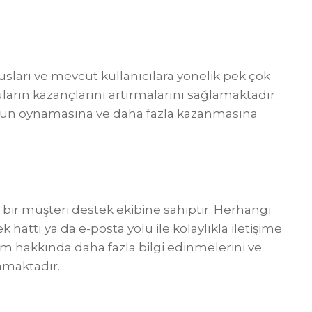
sları ve mevcut kullanıcılara yönelik pek çok
arın kazançlarını artırmalarını sağlamaktadır.
 oyun oynamasına ve daha fazla kazanmasına
 bir müşteri destek ekibine sahiptir. Herhangi
ek hattı ya da e-posta yolu ile kolaylıkla iletişime
orm hakkında daha fazla bilgi edinmelerini ve
lamaktadır.