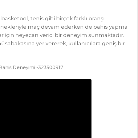
basketbol, tenis gibi birçok farklı branşı
eçenekleriyle maç devam ederken de bahis yapma
er için heyecan verici bir deneyim sunmaktadır.
sabakasına yer vererek, kullanıcılara geniş bir