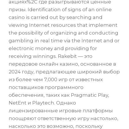
акциях%2C где разыгрываются ценные
призы. Identification of signs of an online
casino is carried out by searching and
viewing Internet resources that implement
the possibility of organizing and conducting
gambling in real time via the Internet and or
electronic money and providing for
receiving winnings. Rakebit — это
передовое онлайн казино, основанное в
2024 году, предлагающее широкий выбор
из более чем 7,000 игр от известных
поставщиков программного
обеспечения, таких как Pragmatic Play,
NetEnt и Playtech. Однако
лицензированные игровые платформы
поощряют ответственную игру настолько,
насколько это возможно, поскольку