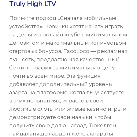
Truly High LTV
Примите подход «Сначала мобильные
устройства». Новички хотят начать играть
на деньги в онлайн клубе с минимальным
депозитом и максимальным количеством
стартовых бонусов. TacoLoco — рекламная
пуш сеть, предлагающая качественный
беттинг трафик за минимальную цену
почти во всем мире. Эта функция
добавляет дополнительный уровень
азарта на платформе, когда вы участвуете
в этих испытаниях, играете в свои
любимые слоты или живые казино игры и
демонстрируете свои навыки, чтобы
получить свою долю наград. Тіркелген
пайдаланушылардың жеке ақпараты