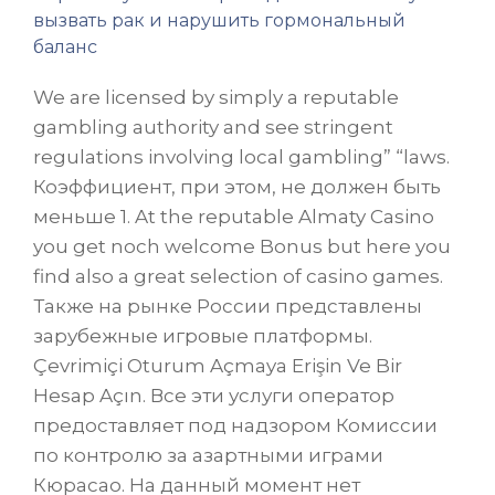
вызвать рак и нарушить гормональный
баланс
We are licensed by simply a reputable
gambling authority and see stringent
regulations involving local gambling” “laws.
Коэффициент, при этом, не должен быть
меньше 1. At the reputable Almaty Casino
you get noch welcome Bonus but here you
find also a great selection of casino games.
Также на рынке России представлены
зарубежные игровые платформы.
Çevrimiçi Oturum Açmaya Erişin Ve Bir
Hesap Açın. Все эти услуги оператор
предоставляет под надзором Комиссии
по контролю за азартными играми
Кюрасао. На данный момент нет