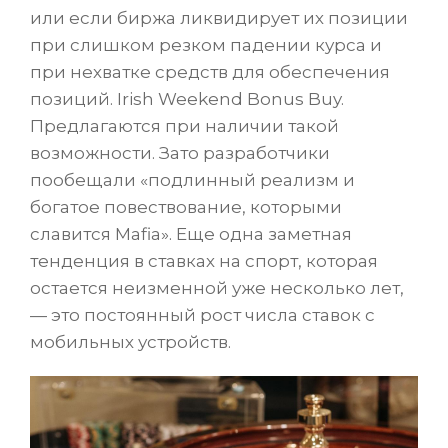
или если биржа ликвидирует их позиции
при слишком резком падении курса и
при нехватке средств для обеспечения
позиций. Irish Weekend Bonus Buy.
Предлагаются при наличии такой
возможности. Зато разработчики
пообещали «подлинный реализм и
богатое повествование, которыми
славится Mafia». Еще одна заметная
тенденция в ставках на спорт, которая
остается неизменной уже несколько лет,
— это постоянный рост числа ставок с
мобильных устройств.