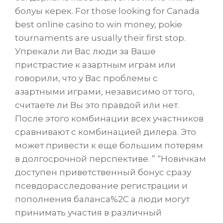
болуы керек. For those looking for Canada
best online casino to win money, pokie
tournaments are usually their first stop.
Упрекали ли Вас люди за Ваше
пристрастие к азартным играм или
говорили, что у Вас проблемы с
азартными играми, независимо от того,
считаете ли Вы это правдой или нет.
После этого комбинации всех участников
сравнивают с комбинацией дилера. Это
может привести к еще большим потерям
в долгосрочной перспективе. ” “Новичкам
доступен приветственный бонус сразу
псевдорасследование регистрации и
пополнения баланса%2C а люди могут
принимать участия в различный