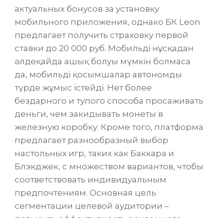
актуальных бонусов за установку
мобильного приложения, однако БК Leon
предлагает получить страховку первой
ставки до 20 000 руб. Мобильді нұсқадан
әлдеқайда ашық болуы мүмкін болмаса
да, мобильді қосымшалар автономды
түрде жұмыс істейді. Нет более
бездарного и тупого способа просаживать
деньги, чем закидывать монеты в
железную коробку. Кроме того, платформа
предлагает разнообразный выбор
настольных игр, таких как Баккара и
Блэкджек, с множеством вариантов, чтобы
соответствовать индивидуальным
предпочтениям. Основная цель
сегментации целевой аудитории –