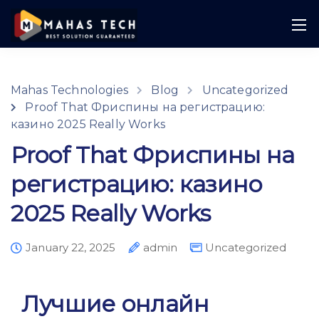
Mahas Technologies
Blog
Uncategorized
Proof That Фриспины на регистрацию:
казино 2025 Really Works
Proof That Фриспины на
регистрацию: казино
2025 Really Works
January 22, 2025
admin
Uncategorized
Лучшие онлайн