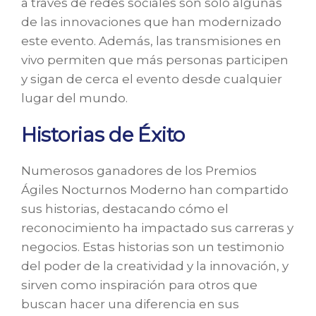
a través de redes sociales son solo algunas
de las innovaciones que han modernizado
este evento. Además, las transmisiones en
vivo permiten que más personas participen
y sigan de cerca el evento desde cualquier
lugar del mundo.
Historias de Éxito
Numerosos ganadores de los Premios
Ágiles Nocturnos Moderno han compartido
sus historias, destacando cómo el
reconocimiento ha impactado sus carreras y
negocios. Estas historias son un testimonio
del poder de la creatividad y la innovación, y
sirven como inspiración para otros que
buscan hacer una diferencia en sus