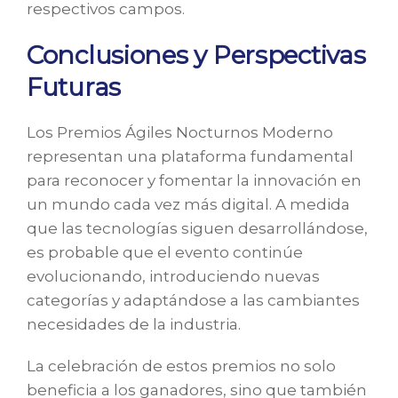
respectivos campos.
Conclusiones y Perspectivas
Futuras
Los Premios Ágiles Nocturnos Moderno
representan una plataforma fundamental
para reconocer y fomentar la innovación en
un mundo cada vez más digital. A medida
que las tecnologías siguen desarrollándose,
es probable que el evento continúe
evolucionando, introduciendo nuevas
categorías y adaptándose a las cambiantes
necesidades de la industria.
La celebración de estos premios no solo
beneficia a los ganadores, sino que también