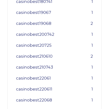
casinobest180741
1
casinobest19067
1
casinobest19068
2
casinobest200742
1
casinobest20725
1
casinobest210610
2
casinobest210743
1
casinobest22061
1
casinobest220611
1
casinobest22068
1