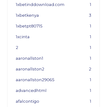
1xbetinddownload.com
1
1xbetkenya
3
1xbetpt80715
1
1xcinta
1
2
1
aaronallston1
1
aaronallston2
2
aaronallston29065
1
advancedhtml
1
afalcontigo
1