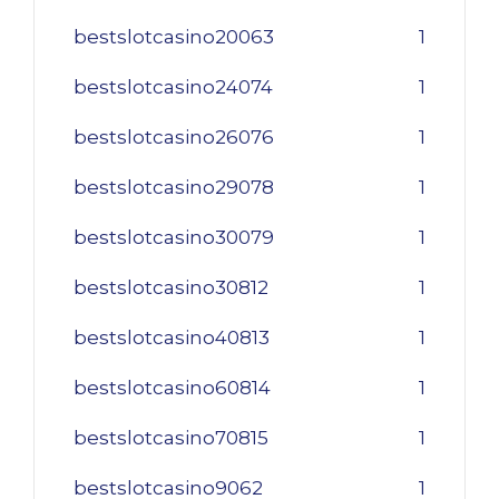
bestslotcasino20063
1
bestslotcasino24074
1
bestslotcasino26076
1
bestslotcasino29078
1
bestslotcasino30079
1
bestslotcasino30812
1
bestslotcasino40813
1
bestslotcasino60814
1
bestslotcasino70815
1
bestslotcasino9062
1