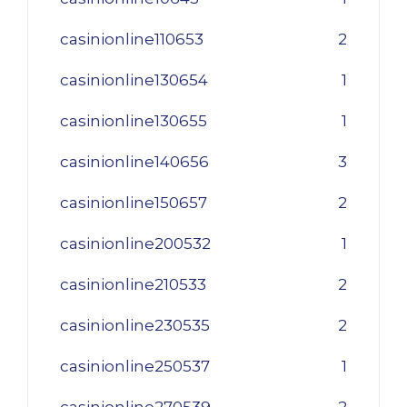
casinionline110653
2
casinionline130654
1
casinionline130655
1
casinionline140656
3
casinionline150657
2
casinionline200532
1
casinionline210533
2
casinionline230535
2
casinionline250537
1