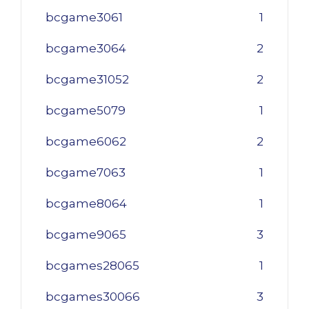
bcgame3061
1
bcgame3064
2
bcgame31052
2
bcgame5079
1
bcgame6062
2
bcgame7063
1
bcgame8064
1
bcgame9065
3
bcgames28065
1
bcgames30066
3