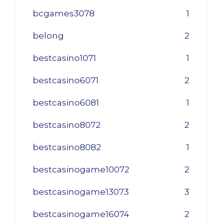
bcgames3078
1
belong
2
bestcasino1071
1
bestcasino6071
2
bestcasino6081
1
bestcasino8072
2
bestcasino8082
1
bestcasinogame10072
2
bestcasinogame13073
3
bestcasinogame16074
2