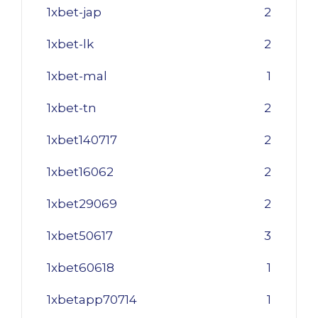
1xbet-jap
2
1xbet-lk
2
1xbet-mal
1
1xbet-tn
2
1xbet140717
2
1xbet16062
2
1xbet29069
2
1xbet50617
3
1xbet60618
1
1xbetapp70714
1