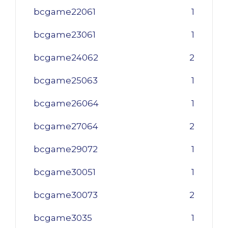
bcgame22061
1
bcgame23061
1
bcgame24062
2
bcgame25063
1
bcgame26064
1
bcgame27064
2
bcgame29072
1
bcgame30051
1
bcgame30073
2
bcgame3035
1