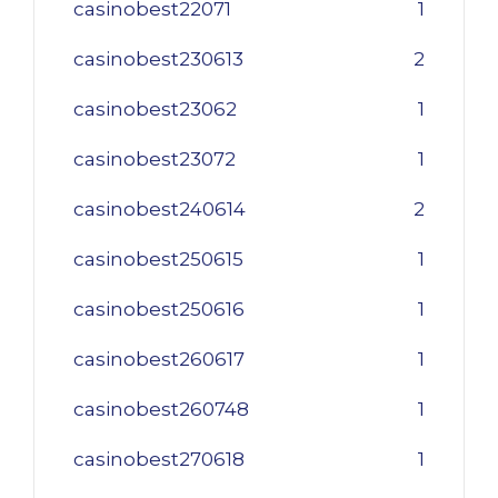
casinobest22071
1
casinobest230613
2
casinobest23062
1
casinobest23072
1
casinobest240614
2
casinobest250615
1
casinobest250616
1
casinobest260617
1
casinobest260748
1
casinobest270618
1