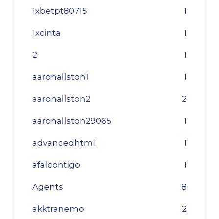
1xbetpt80715
1
1xcinta
1
2
1
aaronallston1
1
aaronallston2
2
aaronallston29065
1
advancedhtml
1
afalcontigo
1
Agents
8
akktranemo
2