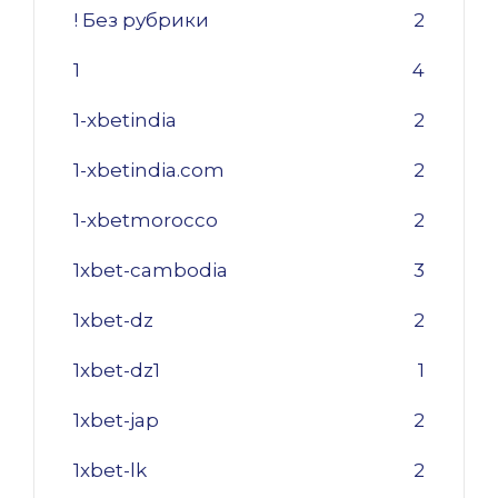
! Без рубрики
2
1
4
1-xbetindia
2
1-xbetindia.com
2
1-xbetmorocco
2
1xbet-cambodia
3
1xbet-dz
2
1xbet-dz1
1
1xbet-jap
2
1xbet-lk
2