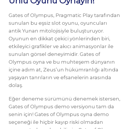
Ünlü Oyunu Oynayın!
Gates of Olympus, Pragmatic Play tarafından
sunulan bu eşsiz slot oyunu, oyuncuları
antik Yunan mitolojisiyle buluşturuyor.
Oyunun en dikkat çekici yönlerinden biri,
etkileyici grafikler ve akıcı animasyonlar ile
sunulan görsel deneyimidir. Gates of
Olympus oyna ve bu muhteşem dünyanın
içine adım at, Zeus’un hükümranlığı altında
yaşayan tanrıların ve efsanelerin arasında
dolaş.
Eğer deneme sürümünü denemek istersen,
Gates of Olympus demo versiyonu tam da
senin için! Gates of Olympus oyna demo
seçeneği ile hiçbir kayıp riski olmadan