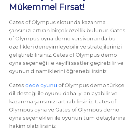
Mükemmel Fırsat!
Gates of Olympus slotunda kazanma
şansınızı artıran birçok özellik bulunur. Gates
of Olympus oyna demo versiyonunda bu
özellikleri deneyimleyebilir ve stratejilerinizi
geliştirebilirsiniz. Gates of Olympus demo
oyna seçeneği ile keyifli saatler geçirebilir ve
oyunun dinamiklerini öğrenebilirsiniz.
Gates
dede oyunu
of Olympus demo türkçe
dil desteği ile oyunu daha iyi anlayabilir ve
kazanma şansınızı artırabilirsiniz. Gates of
Olympus oyna ve Gates of Olympus demo
oyna seçenekleri ile oyunun tüm detaylarına
hakim olabilirsiniz.