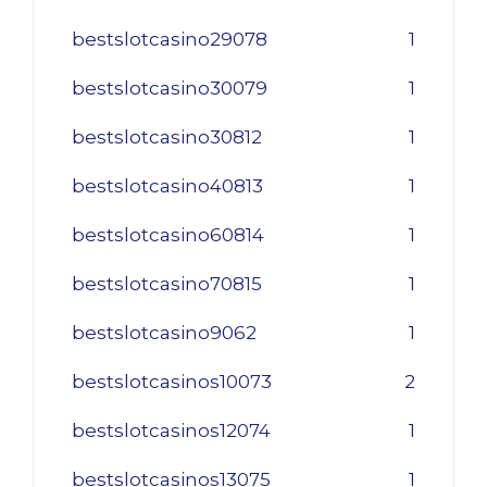
bestslotcasino29078
1
bestslotcasino30079
1
bestslotcasino30812
1
bestslotcasino40813
1
bestslotcasino60814
1
bestslotcasino70815
1
bestslotcasino9062
1
bestslotcasinos10073
2
bestslotcasinos12074
1
bestslotcasinos13075
1