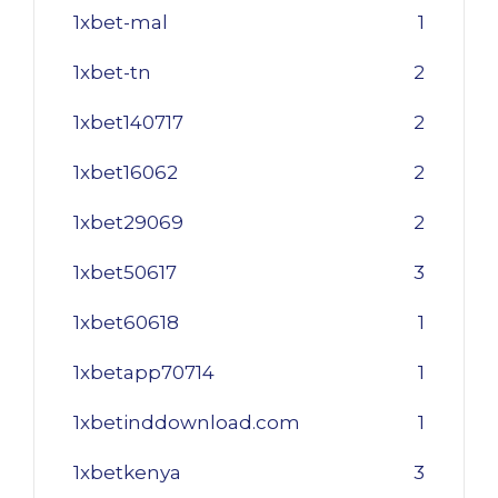
1xbet-mal
1
1xbet-tn
2
1xbet140717
2
1xbet16062
2
1xbet29069
2
1xbet50617
3
1xbet60618
1
1xbetapp70714
1
1xbetinddownload.com
1
1xbetkenya
3