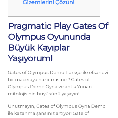
Gizemlerini Çözün!
Pragmatic Play Gates Of
Olympus Oyununda
Büyük Kayıplar
Yaşıyorum!
Gates of Olympus Demo Türkçe ile efsanevi
bir maceraya hazır mısınız? Gates of
Olympus Demo Oyna ve antik Yunan
mitolojisinin büyüsünü yaşayın!
Unutmayın, Gates of Olympus Oyna Demo
ile kazanma şansınız artıyor! Gate of