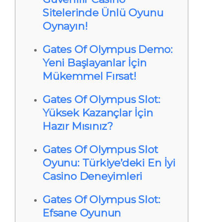
Sitelerinde Ünlü Oyunu
Oynayın!
Gates Of Olympus Demo:
Yeni Başlayanlar İçin
Mükemmel Fırsat!
Gates Of Olympus Slot:
Yüksek Kazançlar İçin
Hazır Mısınız?
Gates Of Olympus Slot
Oyunu: Türkiye’deki En İyi
Casino Deneyimleri
Gates Of Olympus Slot:
Efsane Oyunun