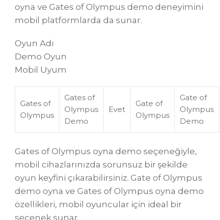
oyna ve Gates of Olympus demo deneyimini
mobil platformlarda da sunar.
Oyun Adı
Demo Oyun
Mobil Uyum
Gates of
Gate of
Gates of
Gate of
Olympus
Evet
Olympus
Olympus
Olympus
Demo
Demo
Gates of Olympus oyna demo seçeneğiyle,
mobil cihazlarınızda sorunsuz bir şekilde
oyun keyfini çıkarabilirsiniz. Gate of Olympus
demo oyna ve Gates of Olympus oyna demo
özellikleri, mobil oyuncular için ideal bir
seçenek sunar.