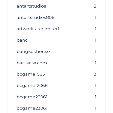
antartstudios
2
antartstudios806
1
artworks-unlimited
1
banc
1
bangkokhouse
1
bar-salsa.com
1
bcgame1063
3
bcgame12068
1
bcgame22061
1
bcgame23061
1