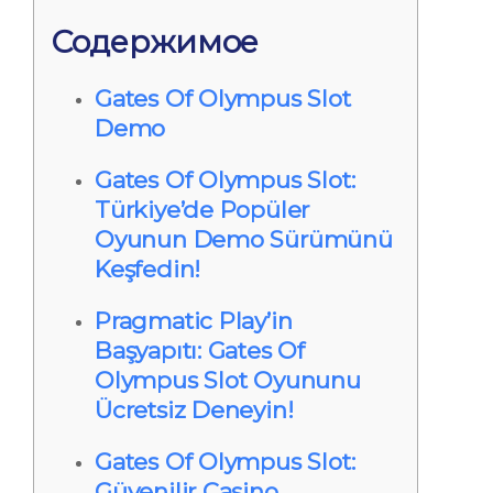
Содержимое
Gates Of Olympus Slot
Demo
Gates Of Olympus Slot:
Türkiye’de Popüler
Oyunun Demo Sürümünü
Keşfedin!
Pragmatic Play’in
Başyapıtı: Gates Of
Olympus Slot Oyununu
Ücretsiz Deneyin!
Gates Of Olympus Slot:
Güvenilir Casino