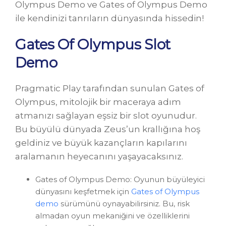
Olympus Demo ve Gates of Olympus Demo
ile kendinizi tanrıların dünyasında hissedin!
Gates Of Olympus Slot
Demo
Pragmatic Play tarafından sunulan Gates of
Olympus, mitolojik bir maceraya adım
atmanızı sağlayan eşsiz bir slot oyunudur.
Bu büyülü dünyada Zeus’un krallığına hoş
geldiniz ve büyük kazançların kapılarını
aralamanın heyecanını yaşayacaksınız.
Gates of Olympus Demo: Oyunun büyüleyici
dünyasını keşfetmek için
Gates of Olympus
demo
sürümünü oynayabilirsiniz. Bu, risk
almadan oyun mekaniğini ve özelliklerini