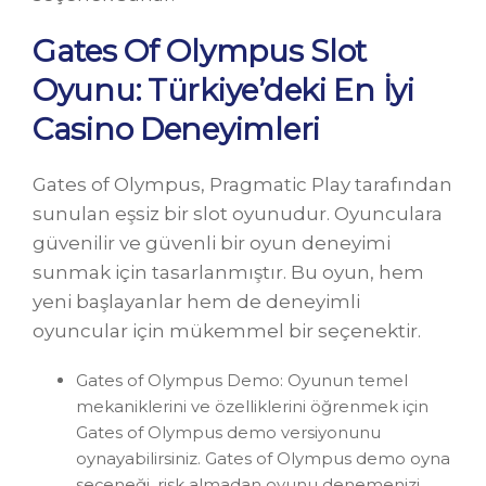
Gates Of Olympus Slot
Oyunu: Türkiye’deki En İyi
Casino Deneyimleri
Gates of Olympus, Pragmatic Play tarafından
sunulan eşsiz bir slot oyunudur. Oyunculara
güvenilir ve güvenli bir oyun deneyimi
sunmak için tasarlanmıştır. Bu oyun, hem
yeni başlayanlar hem de deneyimli
oyuncular için mükemmel bir seçenektir.
Gates of Olympus Demo: Oyunun temel
mekaniklerini ve özelliklerini öğrenmek için
Gates of Olympus demo versiyonunu
oynayabilirsiniz. Gates of Olympus demo oyna
seçeneği, risk almadan oyunu denemenizi