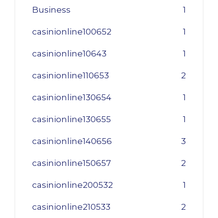
Business
1
casinionline100652
1
casinionline10643
1
casinionline110653
2
casinionline130654
1
casinionline130655
1
casinionline140656
3
casinionline150657
2
casinionline200532
1
casinionline210533
2