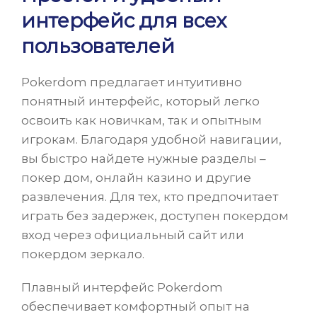
интерфейс для всех
пользователей
Pokerdom предлагает интуитивно
понятный интерфейс, который легко
освоить как новичкам, так и опытным
игрокам. Благодаря удобной навигации,
вы быстро найдете нужные разделы –
покер дом, онлайн казино и другие
развлечения. Для тех, кто предпочитает
играть без задержек, доступен покердом
вход через официальный сайт или
покердом зеркало.
Плавный интерфейс Pokerdom
обеспечивает комфортный опыт на