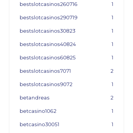
bestslotcasinos260716
1
bestslotcasinos290719
1
bestslotcasinos30823
1
bestslotcasinos40824
1
bestslotcasinos60825
1
bestslotcasinos7071
2
bestslotcasinos9072
1
betandreas
2
betcasino1062
1
betcasino30051
1