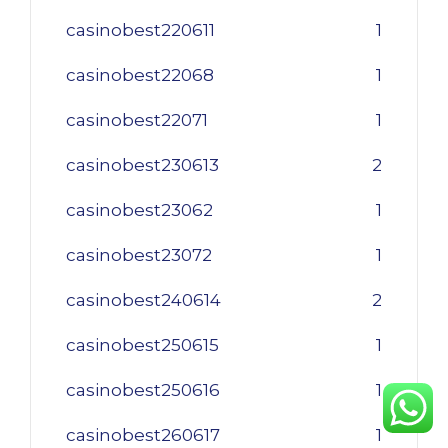
casinobest220611
1
casinobest22068
1
casinobest22071
1
casinobest230613
2
casinobest23062
1
casinobest23072
1
casinobest240614
2
casinobest250615
1
casinobest250616
1
casinobest260617
1