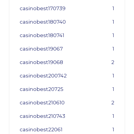
casinobest170739
1
casinobest180740
1
casinobest180741
1
casinobest19067
1
casinobest19068
2
casinobest200742
1
casinobest20725
1
casinobest210610
2
casinobest210743
1
casinobest22061
1