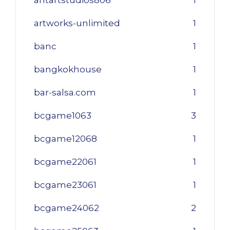
antartstudios806
1
artworks-unlimited
1
banc
1
bangkokhouse
1
bar-salsa.com
1
bcgame1063
3
bcgame12068
1
bcgame22061
1
bcgame23061
1
bcgame24062
2