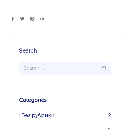
Search
Categories
! Без рубрики
2
1
4