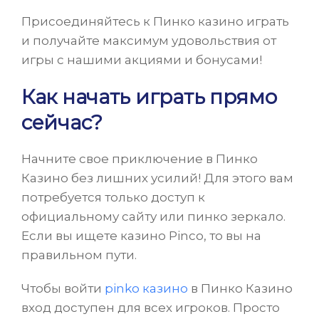
Присоединяйтесь к Пинко казино играть
и получайте максимум удовольствия от
игры с нашими акциями и бонусами!
Как начать играть прямо
сейчас?
Начните свое приключение в Пинко
Казино без лишних усилий! Для этого вам
потребуется только доступ к
официальному сайту или пинко зеркало.
Если вы ищете казино Pinco, то вы на
правильном пути.
Чтобы войти
pinko казино
в Пинко Казино
вход доступен для всех игроков. Просто