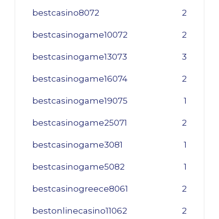
bestcasino8072
2
bestcasinogame10072
2
bestcasinogame13073
3
bestcasinogame16074
2
bestcasinogame19075
1
bestcasinogame25071
2
bestcasinogame3081
1
bestcasinogame5082
1
bestcasinogreece8061
2
bestonlinecasino11062
2