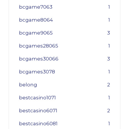
bcgame7063
1
bcgame8064
1
bcgame9065
3
bcgames28065
1
bcgames30066
3
bcgames3078
1
belong
2
bestcasino1071
1
bestcasino6071
2
bestcasino6081
1