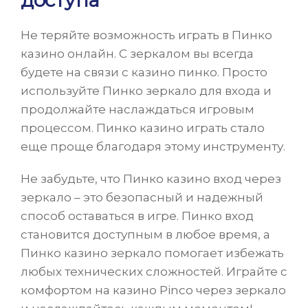
доступа
Не теряйте возможность играть в Пинко
казино онлайн. С зеркалом вы всегда
будете на связи с казино пинко. Просто
используйте Пинко зеркало для входа и
продолжайте наслаждаться игровым
процессом. Пинко казино играть стало
еще проще благодаря этому инструменту.
Не забудьте, что Пинко казино вход через
зеркало – это безопасный и надежный
способ оставаться в игре. Пинко вход
становится доступным в любое время, а
Пинко казино зеркало помогает избежать
любых технических сложностей. Играйте с
комфортом на казино Pinco через зеркало