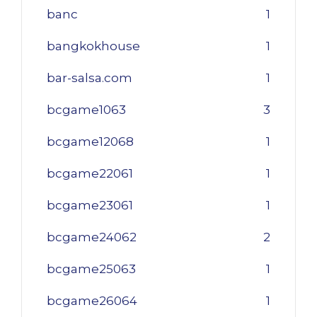
banc
1
bangkokhouse
1
bar-salsa.com
1
bcgame1063
3
bcgame12068
1
bcgame22061
1
bcgame23061
1
bcgame24062
2
bcgame25063
1
bcgame26064
1