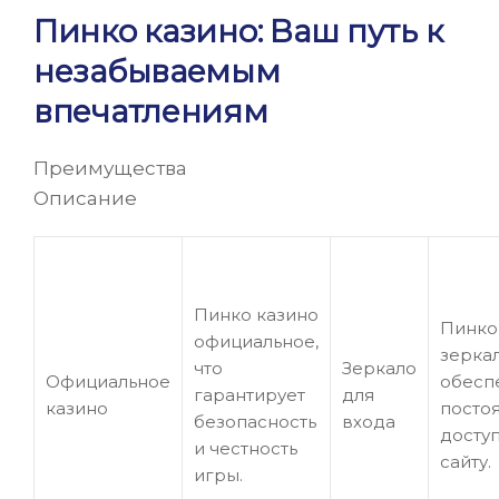
Пинко казино: Ваш путь к
незабываемым
впечатлениям
Преимущества
Описание
Пинко казино
Пинко
официальное,
зерка
что
Зеркало
Официальное
обесп
гарантирует
для
казино
посто
безопасность
входа
доступ
и честность
сайту.
игры.