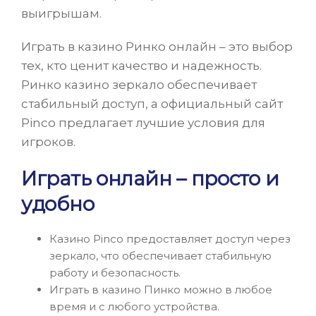
выигрышам.
Играть в казино Pинко онлайн – это выбор
тех, кто ценит качество и надежность.
Pинко казино зеркало обеспечивает
стабильный доступ, а официальный сайт
Pinco предлагает лучшие условия для
игроков.
Играть онлайн – просто и
удобно
Казино Pinco предоставляет доступ через
зеркало, что обеспечивает стабильную
работу и безопасность.
Играть в казино Пинко можно в любое
время и с любого устройства.