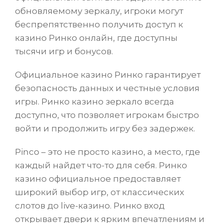
обновляемому зеркалу, игроки могут
беспрепятственно получить доступ к
казино Pинко онлайн, где доступны
тысячи игр и бонусов.
Официальное казино Pинко гарантирует
безопасность данных и честные условия
игры. Pинко казино зеркало всегда
доступно, что позволяет игрокам быстро
войти и продолжить игру без задержек.
Pinco – это не просто казино, а место, где
каждый найдет что-то для себя. Pинко
казино официальное предоставляет
широкий выбор игр, от классических
слотов до live-казино. Pинко вход
открывает двери к ярким впечатлениям и