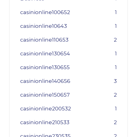
casinionline100652
1
casinionline10643
1
casinionline110653
2
casinionline130654
1
casinionline130655
1
casinionline140656
3
casinionline150657
2
casinionline200532
1
casinionline210533
2
casinionline230535
2