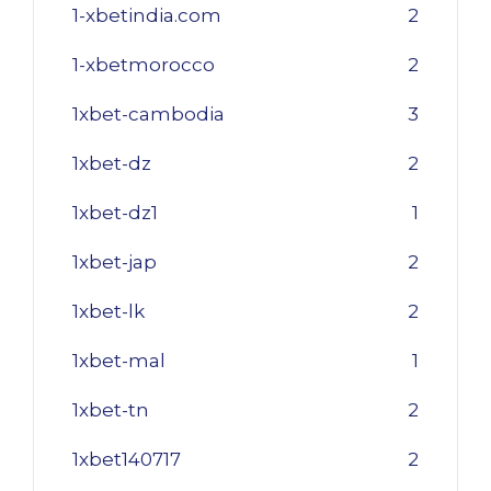
1-xbetindia.com
2
1-xbetmorocco
2
1xbet-cambodia
3
1xbet-dz
2
1xbet-dz1
1
1xbet-jap
2
1xbet-lk
2
1xbet-mal
1
1xbet-tn
2
1xbet140717
2