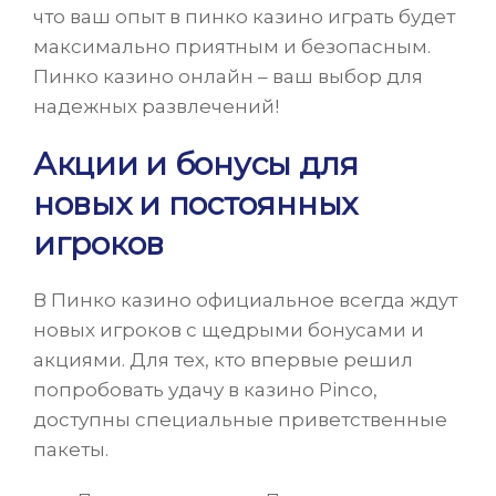
что ваш опыт в пинко казино играть будет
максимально приятным и безопасным.
Пинко казино онлайн – ваш выбор для
надежных развлечений!
Акции и бонусы для
новых и постоянных
игроков
В Пинко казино официальное всегда ждут
новых игроков с щедрыми бонусами и
акциями. Для тех, кто впервые решил
попробовать удачу в казино Pinco,
доступны специальные приветственные
пакеты.