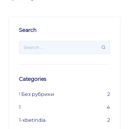
Search
Categories
! Без рубрики
2
1
4
1-xbetindia
2