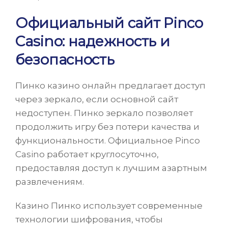
Официальный сайт Pinco
Casino: надежность и
безопасность
Пинко казино онлайн предлагает доступ
через зеркало, если основной сайт
недоступен. Пинко зеркало позволяет
продолжить игру без потери качества и
функциональности. Официальное Pinco
Casino работает круглосуточно,
предоставляя доступ к лучшим азартным
развлечениям.
Казино Пинко использует современные
технологии шифрования, чтобы