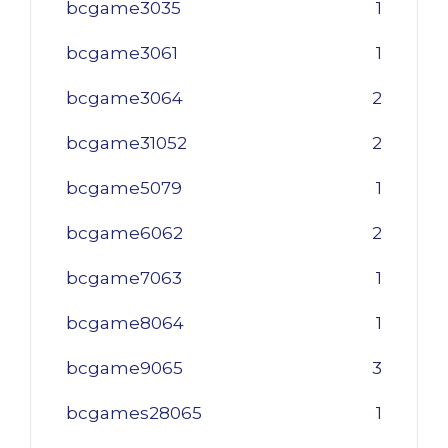
bcgame3035
1
bcgame3061
1
bcgame3064
2
bcgame31052
2
bcgame5079
1
bcgame6062
2
bcgame7063
1
bcgame8064
1
bcgame9065
3
bcgames28065
1