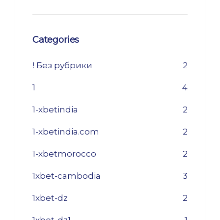
Categories
! Без рубрики
2
1
4
1-xbetindia
2
1-xbetindia.com
2
1-xbetmorocco
2
1xbet-cambodia
3
1xbet-dz
2