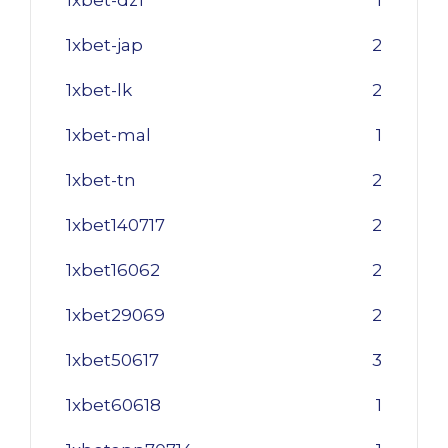
1xbet-dz1
1
1xbet-jap
2
1xbet-lk
2
1xbet-mal
1
1xbet-tn
2
1xbet140717
2
1xbet16062
2
1xbet29069
2
1xbet50617
3
1xbet60618
1