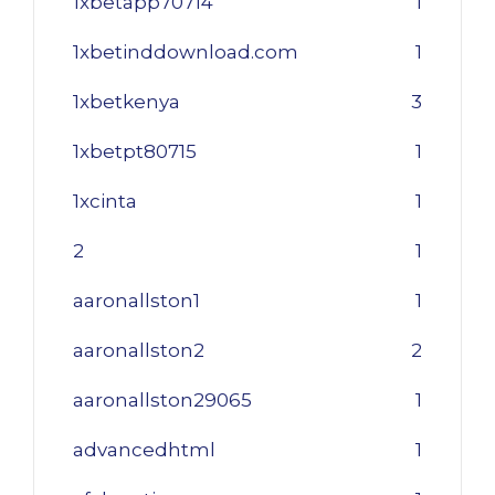
1xbetapp70714
1
1xbetinddownload.com
1
1xbetkenya
3
1xbetpt80715
1
1xcinta
1
2
1
aaronallston1
1
aaronallston2
2
aaronallston29065
1
advancedhtml
1