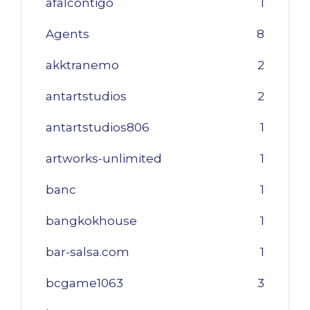
afalcontigo
1
Agents
8
akktranemo
2
antartstudios
2
antartstudios806
1
artworks-unlimited
1
banc
1
bangkokhouse
1
bar-salsa.com
1
bcgame1063
3