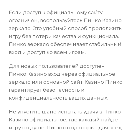
Если доступ к официальному сайту
ограничен, воспользуйтесь Пинко Казино
зеркало. Это удобный способ продолжить
игру без потери качества и функционала.
Пинко зеркало обеспечивает стабильный
вход и доступ ко всем играм.
Для новых пользователей доступен
Пинко Казино вход через официальное
зеркало или основной сайт. Казино Пинко
гарантирует безопасность и
конфиденциальность ваших данных.
Не упустите шанс испытать удачу в Пинко
Казино официальное, где каждый найдет
игру по душе. Пинко вход открыт для всех,