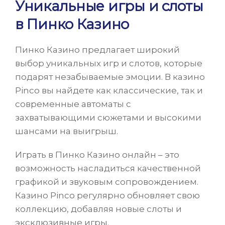
Уникальные игры и слоты
в Пинко Казино
Пинко Казино предлагает широкий
выбор уникальных игр и слотов, которые
подарят незабываемые эмоции. В казино
Pinco вы найдете как классические, так и
современные автоматы с
захватывающими сюжетами и высокими
шансами на выигрыш.
Играть в Пинко Казино онлайн – это
возможность насладиться качественной
графикой и звуковым сопровождением.
Казино Pinco регулярно обновляет свою
коллекцию, добавляя новые слоты и
эксклюзивные игры.