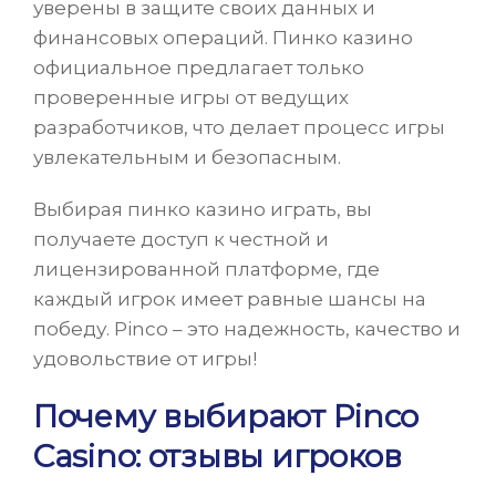
уверены в защите своих данных и
финансовых операций. Пинко казино
официальное предлагает только
проверенные игры от ведущих
разработчиков, что делает процесс игры
увлекательным и безопасным.
Выбирая пинко казино играть, вы
получаете доступ к честной и
лицензированной платформе, где
каждый игрок имеет равные шансы на
победу. Pinco – это надежность, качество и
удовольствие от игры!
Почему выбирают Pinco
Casino: отзывы игроков