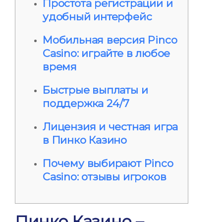
Простота регистрации и
удобный интерфейс
Мобильная версия Pinco
Casino: играйте в любое
время
Быстрые выплаты и
поддержка 24/7
Лицензия и честная игра
в Пинко Казино
Почему выбирают Pinco
Casino: отзывы игроков
Пинко Казино –