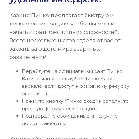
Казино Пинко предлагает быструю и
легкую регистрацию, чтобы вы могли
начать играть без лишних сложностей.
Всего несколько шагов отделяют вас от
захватывающего мира азартных
развлечений.
Перейдите на официальный сайт Пинко
Казино или используйте Пинко Казино
зеркало, если доступ к основному ресурсу
ограничен.
Нажмите кнопку “Пинко вход” и заполните
простую форму регистрации.
Подтвердите свои данные и получите
доступ к аккаунту.