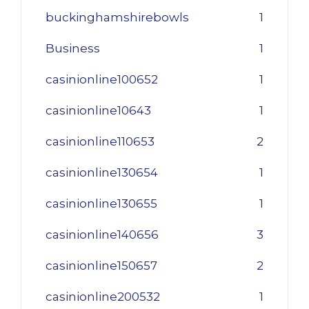
buckinghamshirebowls
1
Business
1
casinionline100652
1
casinionline10643
1
casinionline110653
2
casinionline130654
1
casinionline130655
1
casinionline140656
3
casinionline150657
2
casinionline200532
1