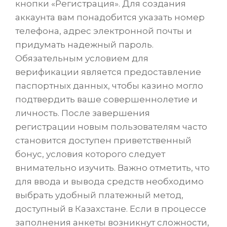
кнопки «Регистрация». Для создания
аккаунта вам понадобится указать номер
телефона, адрес электронной почты и
придумать надежный пароль.
Обязательным условием для
верификации является предоставление
паспортных данных, чтобы казино могло
подтвердить ваше совершеннолетие и
личность. После завершения
регистрации новым пользователям часто
становится доступен приветственный
бонус, условия которого следует
внимательно изучить. Важно отметить, что
для ввода и вывода средств необходимо
выбрать удобный платежный метод,
доступный в Казахстане. Если в процессе
заполнения анкеты возникнут сложности,