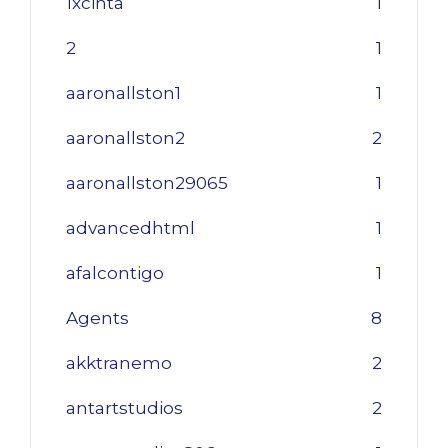
1xcinta
1
2
1
aaronallston1
1
aaronallston2
2
aaronallston29065
1
advancedhtml
1
afalcontigo
1
Agents
8
akktranemo
2
antartstudios
2