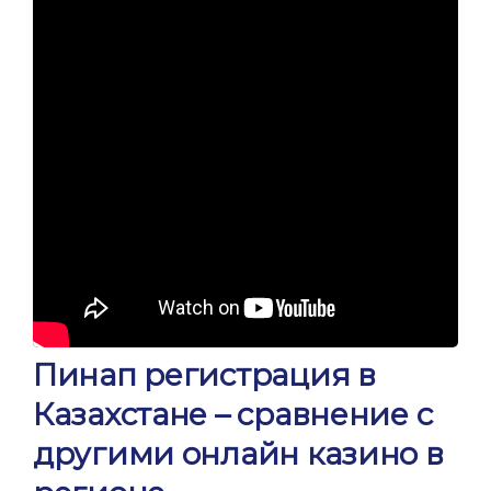
Пинап регистрация в
Казахстане – сравнение с
другими онлайн казино в