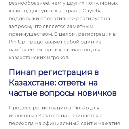
разнообразнее, чем у других популярных
казино, доступных в стране. Служба
поддержки оперативнее реагирует на
запросы, что является заметным
преимуществом. В целом, регистрация в
Pin Up представляет собой один из
наиболее выгодных вариантов для
казахстанских игроков.
Пинап регистрация в
Казахстане: ответы на
частые вопросы новичков
Процесс регистрации в Pin Up для
игроков из Казахстана начинается с
перехода на официальный сайт и нажатия