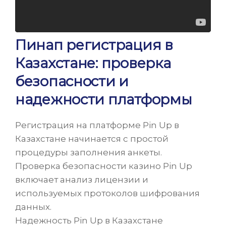
Пинап регистрация в
Казахстане: проверка
безопасности и
надежности платформы
Регистрация на платформе Pin Up в
Казахстане начинается с простой
процедуры заполнения анкеты.
Проверка безопасности казино Pin Up
включает анализ лицензии и
используемых протоколов шифрования
данных.
Надежность Pin Up в Казахстане