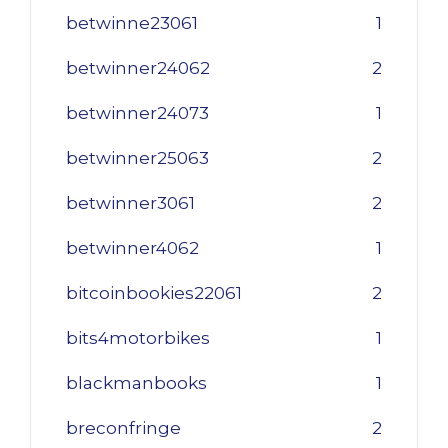
betwinne23061
1
betwinner24062
2
betwinner24073
1
betwinner25063
2
betwinner3061
2
betwinner4062
1
bitcoinbookies22061
2
bits4motorbikes
1
blackmanbooks
1
breconfringe
2