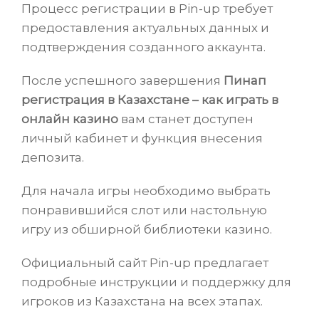
Процесс регистрации в Pin-up требует
предоставления актуальных данных и
подтверждения созданного аккаунта.
После успешного завершения
Пинап
регистрация в Казахстане – как играть в
онлайн казино
вам станет доступен
личный кабинет и функция внесения
депозита.
Для начала игры необходимо выбрать
понравившийся слот или настольную
игру из обширной библиотеки казино.
Официальный сайт Pin-up предлагает
подробные инструкции и поддержку для
игроков из Казахстана на всех этапах.