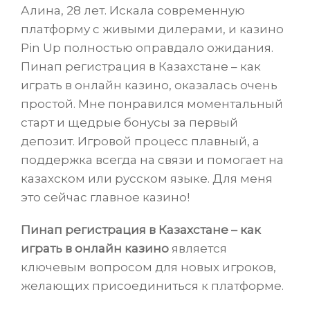
Алина, 28 лет. Искала современную
платформу с живыми дилерами, и казино
Pin Up полностью оправдало ожидания.
Пинап регистрация в Казахстане – как
играть в онлайн казино, оказалась очень
простой. Мне понравился моментальный
старт и щедрые бонусы за первый
депозит. Игровой процесс плавный, а
поддержка всегда на связи и помогает на
казахском или русском языке. Для меня
это сейчас главное казино!
Пинап регистрация в Казахстане – как
играть в онлайн казино
является
ключевым вопросом для новых игроков,
желающих присоединиться к платформе.