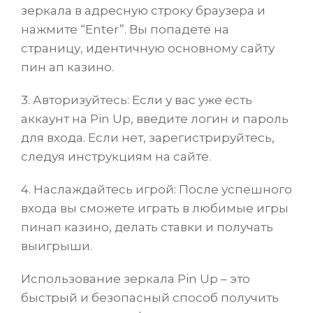
зеркала в адресную строку браузера и
нажмите “Enter”. Вы попадете на
страницу, идентичную основному сайту
пин ап казино.
3. Авторизуйтесь: Если у вас уже есть
аккаунт на Pin Up, введите логин и пароль
для входа. Если нет, зарегистрируйтесь,
следуя инструкциям на сайте.
4. Наслаждайтесь игрой: После успешного
входа вы сможете играть в любимые игры
пинап казино, делать ставки и получать
выигрыши.
Использование зеркала Pin Up – это
быстрый и безопасный способ получить