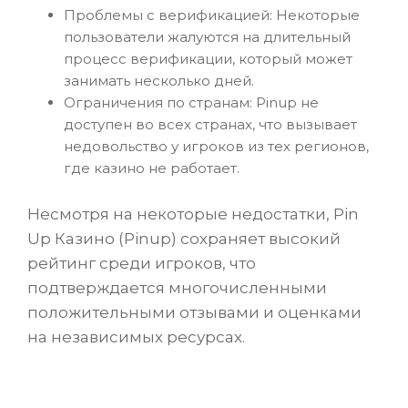
Проблемы с верификацией: Некоторые
пользователи жалуются на длительный
процесс верификации, который может
занимать несколько дней.
Ограничения по странам: Pinup не
доступен во всех странах, что вызывает
недовольство у игроков из тех регионов,
где казино не работает.
Несмотря на некоторые недостатки, Pin
Up Казино (Pinup) сохраняет высокий
рейтинг среди игроков, что
подтверждается многочисленными
положительными отзывами и оценками
на независимых ресурсах.