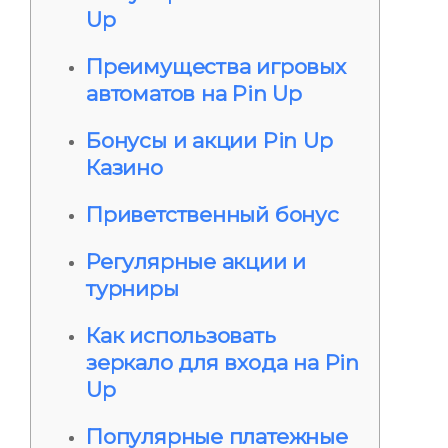
Up
Преимущества игровых
автоматов на Pin Up
Бонусы и акции Pin Up
Казино
Приветственный бонус
Регулярные акции и
турниры
Как использовать
зеркало для входа на Pin
Up
Популярные платежные