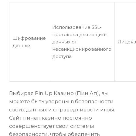
Использование SSL-
протокола для защиты
Шифрование
данных от
Лиценз
данных
несанкционированного
доступа.
Выбирая Pin Up Казино (Пин Ап), вы
можете быть уверены в безопасности
своих данных и справедливости игры.
Сайт пинап казино постоянно
совершенствует свои системы
безопасности, чтобы обеспечить