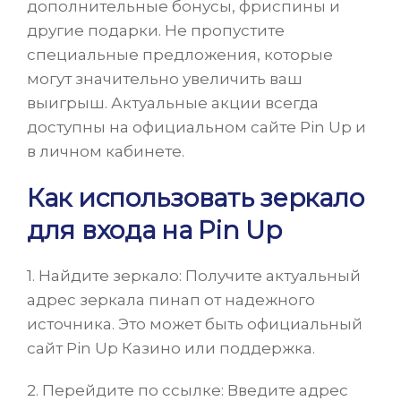
дополнительные бонусы, фриспины и
другие подарки. Не пропустите
специальные предложения, которые
могут значительно увеличить ваш
выигрыш. Актуальные акции всегда
доступны на официальном сайте Pin Up и
в личном кабинете.
Как использовать зеркало
для входа на Pin Up
1. Найдите зеркало: Получите актуальный
адрес зеркала пинап от надежного
источника. Это может быть официальный
сайт Pin Up Казино или поддержка.
2. Перейдите по ссылке: Введите адрес