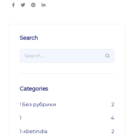
Search
Categories
! Без рубрики
2
1
4
1-xbetindia
2