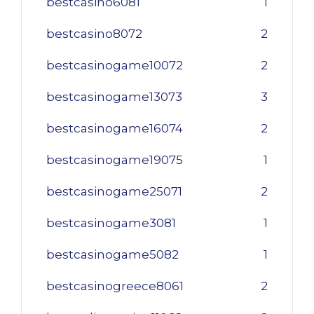
bestcasino6081
1
bestcasino8072
2
bestcasinogame10072
2
bestcasinogame13073
3
bestcasinogame16074
2
bestcasinogame19075
1
bestcasinogame25071
2
bestcasinogame3081
1
bestcasinogame5082
1
bestcasinogreece8061
2