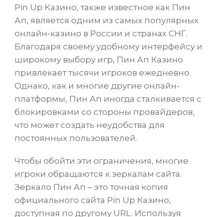
Pin Up Казино, также известное как Пин
Ап, является одним из самых популярных
онлайн-казино в России и странах СНГ.
Благодаря своему удобному интерфейсу и
широкому выбору игр, Пин Ап Казино
привлекает тысячи игроков ежедневно.
Однако, как и многие другие онлайн-
платформы, Пин Ап иногда сталкивается с
блокировками со стороны провайдеров,
что может создать неудобства для
постоянных пользователей.
Чтобы обойти эти ограничения, многие
игроки обращаются к зеркалам сайта.
Зеркало Пин Ап – это точная копия
официального сайта Pin Up Казино,
доступная по другому URL. Используя