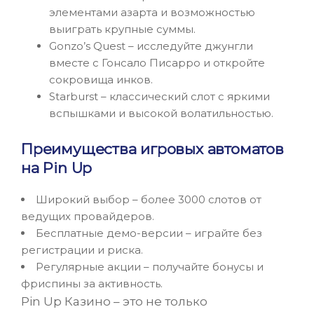
элементами азарта и возможностью
выиграть крупные суммы.
Gonzo’s Quest – исследуйте джунгли
вместе с Гонсало Писарро и откройте
сокровища инков.
Starburst – классический слот с яркими
вспышками и высокой волатильностью.
Преимущества игровых автоматов
на Pin Up
Широкий выбор – более 3000 слотов от
ведущих провайдеров.
Бесплатные демо-версии – играйте без
регистрации и риска.
Регулярные акции – получайте бонусы и
фриспины за активность.
Pin Up Казино – это не только