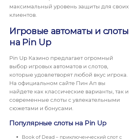
максимальный уровень защиты для своих
клиентов.
Игровые автоматы и слоты
на Pin Up
Pin Up Казино предлагает огромный
выбор игровых автоматов и слотов,
которые удовлетворят любой вкус игрока.
На официальном сайте Пин Ап вы
найдете как классические варианты, так и
современные слоты с увлекательными
сюжетами и бонусами.
Популярные слоты на Pin Up
Book of Dead – приключенческий слот с