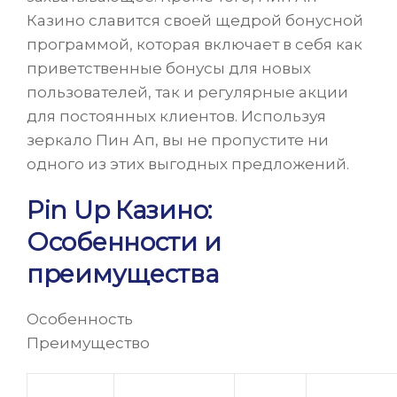
Казино славится своей щедрой бонусной
программой, которая включает в себя как
приветственные бонусы для новых
пользователей, так и регулярные акции
для постоянных клиентов. Используя
зеркало Пин Ап, вы не пропустите ни
одного из этих выгодных предложений.
Pin Up Казино:
Особенности и
преимущества
Особенность
Преимущество