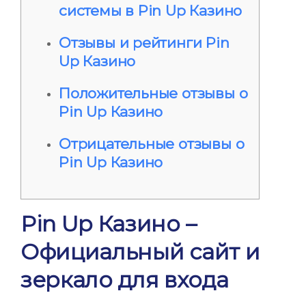
системы в Pin Up Казино
Отзывы и рейтинги Pin
Up Казино
Положительные отзывы о
Pin Up Казино
Отрицательные отзывы о
Pin Up Казино
Pin Up Казино –
Официальный сайт и
зеркало для входа