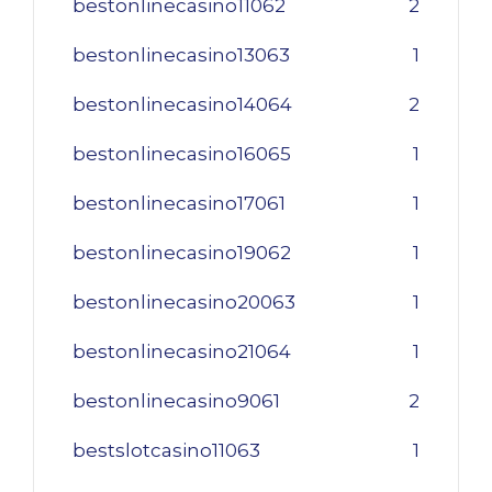
bestonlinecasino11062
2
bestonlinecasino13063
1
bestonlinecasino14064
2
bestonlinecasino16065
1
bestonlinecasino17061
1
bestonlinecasino19062
1
bestonlinecasino20063
1
bestonlinecasino21064
1
bestonlinecasino9061
2
bestslotcasino11063
1