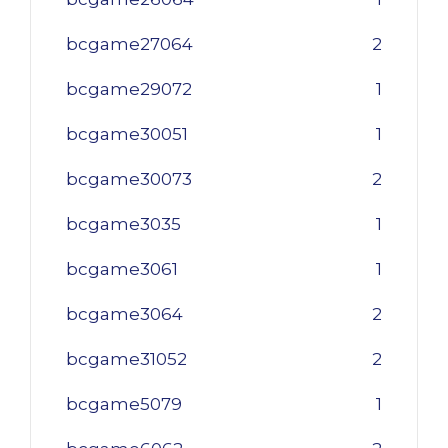
bcgame27064
2
bcgame29072
1
bcgame30051
1
bcgame30073
2
bcgame3035
1
bcgame3061
1
bcgame3064
2
bcgame31052
2
bcgame5079
1