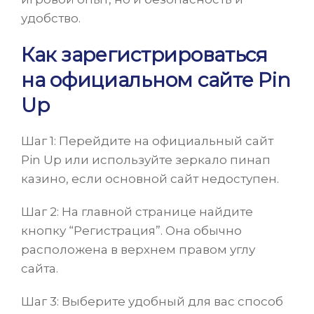
удобство.
Как зарегистрироваться
на официальном сайте Pin
Up
Шаг 1: Перейдите на официальный сайт
Pin Up или используйте зеркало пинап
казино, если основной сайт недоступен.
Шаг 2: На главной странице найдите
кнопку “Регистрация”. Она обычно
расположена в верхнем правом углу
сайта.
Шаг 3: Выберите удобный для вас способ