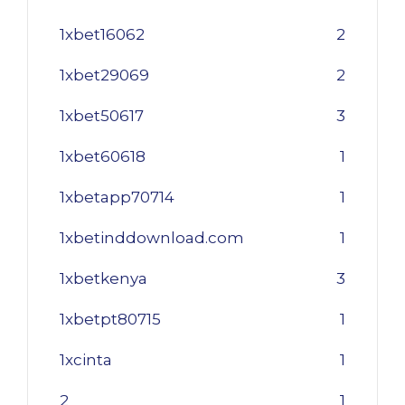
1xbet16062
2
1xbet29069
2
1xbet50617
3
1xbet60618
1
1xbetapp70714
1
1xbetinddownload.com
1
1xbetkenya
3
1xbetpt80715
1
1xcinta
1
2
1