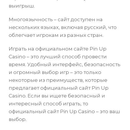
выигрыш.
Многоязычность – сайт доступен на
нескольких языках, включая русский, что
облегчает игрокам из разных стран.
Играть на официальном сайте Pin Up
Casino – это лучший способ провести
время. Удобный интерфейс, безопасность
и огромный выбор игр – это только
некоторые из преимуществ, которые
предлагает официальный сайт Pin Up
Casino. Если вы ищете безопасный и
интересный способ играть, то
официальный сайт Pin Up Casino – это ваш
выбор.