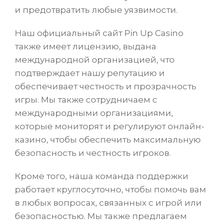
и предотвратить любые уязвимости.
Наш официальный сайт Pin Up Casino
также имеет лицензию, выдана
международной организацией, что
подтверждает нашу репутацию и
обеспечивает честность и прозрачность
игры. Мы также сотрудничаем с
международными организациями,
которые мониторят и регулируют онлайн-
казино, чтобы обеспечить максимальную
безопасность и честность игроков.
Кроме того, наша команда поддержки
работает круглосуточно, чтобы помочь вам
в любых вопросах, связанных с игрой или
безопасностью. Мы также предлагаем