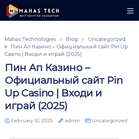
Mahas Technologies
Blog
Uncategorized
Пин Ап Казино – Официальный сайт Pin Up
Casino | Входи и играй (2025)
Пин Ап Казино –
Официальный сайт Pin
Up Casino | Входи и
играй (2025)
February 10, 2025
admin
Uncategorized