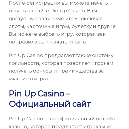
После регистрации вы можете начать
играть на сайте Pin Up Casino. Вам
доступны различные игры, включая
слоты, карточные игры, рулетку и другие.
Вы можете выбрать игру, которая вам
понравилась, и начать играть.
Pin Up Casino предлагает также систему
лояльности, которая позволяет игрокам
получать бонусы и преимущества за
участие в играх.
Pin Up Casino –
Официальный сайт
Pin Up Casino – это официальный онлайн-
казино, которое предлагает игрокам из