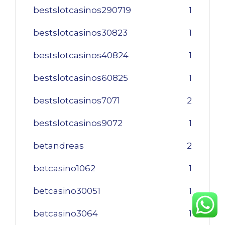
bestslotcasinos290719
1
bestslotcasinos30823
1
bestslotcasinos40824
1
bestslotcasinos60825
1
bestslotcasinos7071
2
bestslotcasinos9072
1
betandreas
2
betcasino1062
1
betcasino30051
1
betcasino3064
1