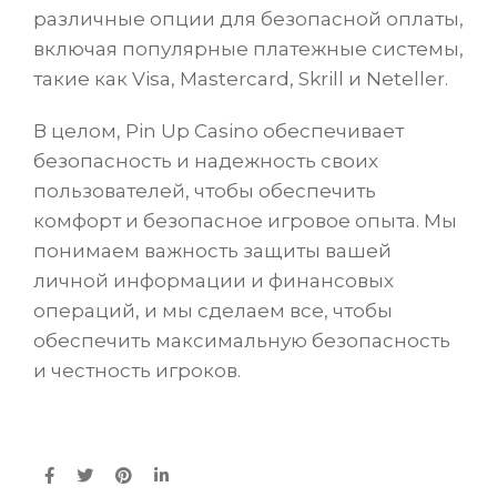
различные опции для безопасной оплаты,
включая популярные платежные системы,
такие как Visa, Mastercard, Skrill и Neteller.
В целом, Pin Up Casino обеспечивает
безопасность и надежность своих
пользователей, чтобы обеспечить
комфорт и безопасное игровое опыта. Мы
понимаем важность защиты вашей
личной информации и финансовых
операций, и мы сделаем все, чтобы
обеспечить максимальную безопасность
и честность игроков.