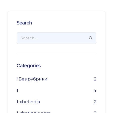
Search
Categories
! Без рубрики
2
1
4
1-xbetindia
2