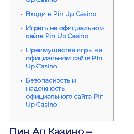
Входи в Pin Up Casino
Играть на официальном
сайте Pin Up Casino
Преимущества игры на
официальном сайте Pin
Up Casino
Безопасность и
надежность
официального сайта Pin
Up Casino
Пин Ап Казино –