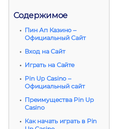
Содержимое
Пин Ап Казино –
Официальный Сайт
Вход на Сайт
Играть на Сайте
Pin Up Casino –
Официальный сайт
Преимущества Pin Up
Casino
Как начать играть в Pin
Up Casino