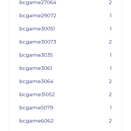
bcgame27064
2
bcgame29072
1
bcgame30051
1
bcgame30073
2
bcgame3035
1
bcgame3061
1
bcgame3064
2
bcgame31052
2
bcgame5079
1
bcgame6062
2