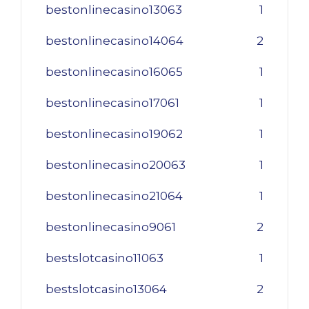
bestonlinecasino13063
1
bestonlinecasino14064
2
bestonlinecasino16065
1
bestonlinecasino17061
1
bestonlinecasino19062
1
bestonlinecasino20063
1
bestonlinecasino21064
1
bestonlinecasino9061
2
bestslotcasino11063
1
bestslotcasino13064
2