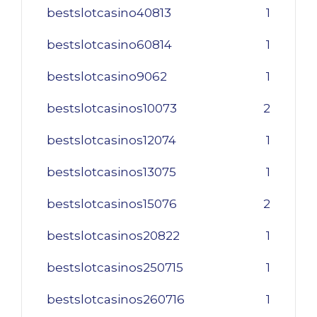
bestslotcasino40813
1
bestslotcasino60814
1
bestslotcasino9062
1
bestslotcasinos10073
2
bestslotcasinos12074
1
bestslotcasinos13075
1
bestslotcasinos15076
2
bestslotcasinos20822
1
bestslotcasinos250715
1
bestslotcasinos260716
1