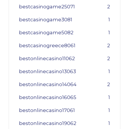
bestcasinogame25071
2
bestcasinogame3081
1
bestcasinogame5082
1
bestcasinogreece8061
2
bestonlinecasino11062
2
bestonlinecasino13063
1
bestonlinecasino14064
2
bestonlinecasino16065
1
bestonlinecasino17061
1
bestonlinecasino19062
1