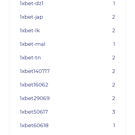
1xbet-dz1
1
1xbet-jap
2
1xbet-lk
2
1xbet-mal
1
1xbet-tn
2
1xbet140717
2
1xbet16062
2
1xbet29069
2
1xbet50617
3
1xbet60618
1