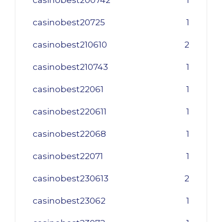
casinobest200742
1
casinobest20725
1
casinobest210610
2
casinobest210743
1
casinobest22061
1
casinobest220611
1
casinobest22068
1
casinobest22071
1
casinobest230613
2
casinobest23062
1