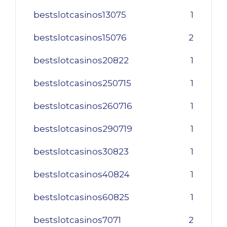
bestslotcasinos13075
1
bestslotcasinos15076
2
bestslotcasinos20822
1
bestslotcasinos250715
1
bestslotcasinos260716
1
bestslotcasinos290719
1
bestslotcasinos30823
1
bestslotcasinos40824
1
bestslotcasinos60825
1
bestslotcasinos7071
2