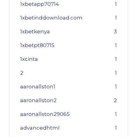
1xbetapp70714
1
1xbetinddownload.com
1
1xbetkenya
3
1xbetpt80715
1
1xcinta
1
2
1
aaronallston1
1
aaronallston2
2
aaronallston29065
1
advancedhtml
1