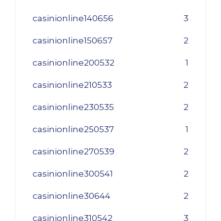
casinionline140656
3
casinionline150657
2
casinionline200532
1
casinionline210533
2
casinionline230535
2
casinionline250537
1
casinionline270539
2
casinionline300541
2
casinionline30644
2
casinionline310542
3