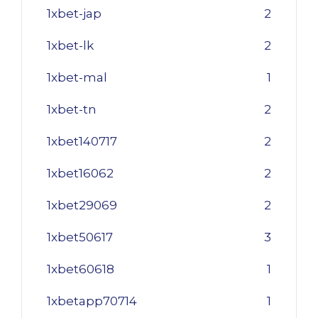
1xbet-jap
2
1xbet-lk
2
1xbet-mal
1
1xbet-tn
2
1xbet140717
2
1xbet16062
2
1xbet29069
2
1xbet50617
3
1xbet60618
1
1xbetapp70714
1