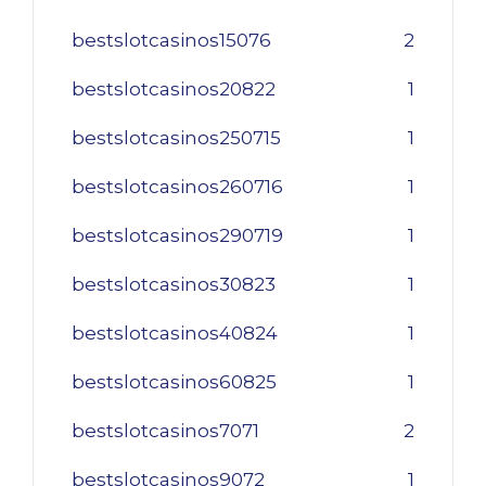
bestslotcasinos15076
2
bestslotcasinos20822
1
bestslotcasinos250715
1
bestslotcasinos260716
1
bestslotcasinos290719
1
bestslotcasinos30823
1
bestslotcasinos40824
1
bestslotcasinos60825
1
bestslotcasinos7071
2
bestslotcasinos9072
1