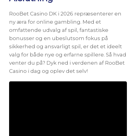
RooBet Casino DK i 2026 repræsenterer en
ny æra for online gambling. Med et
omfattende udvalg af spil, fantastiske
bonusser og en ubeslutsom fokus på
sikkerhed og ansvarligt spil, er det et ideelt
valg for både nye og erfarne spillere. Så hvad
venter du på? Dyk ned i verdenen af RooBet
Casino i dag og oplev det selv!