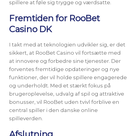
spillere at føle sig trygge og værdsatte.
Fremtiden for RooBet
Casino DK
I takt med at teknologien udvikler sig, er det
sikkert, at RooBet Casino vil fortsætte med
at innovere og forbedre sine tjenester. Der
forventes fremtidige opdateringer og nye
funktioner, der vil holde spillere engagerede
og underholdt. Med et stærkt fokus på
brugeroplevelse, udvalg af spil og attraktive
bonusser, vil RooBet uden tvivl forblive en
central spiller i den danske online
spilleverden.
Afslutning