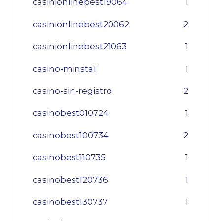
casinionlinebest19064
1
casinionlinebest20062
2
casinionlinebest21063
1
casino-minsta1
1
casino-sin-registro
2
casinobest010724
1
casinobest100734
2
casinobest110735
1
casinobest120736
1
casinobest130737
1