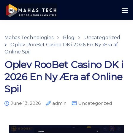
Mahas Technologies
Blog
Uncategorized
Oplev RooBet Casino DK i 2026 En Ny Æra af
Online Spil
Oplev RooBet Casino DK i
2026 En Ny Æra af Online
Spil
June 13, 2026
admin
Uncategorized