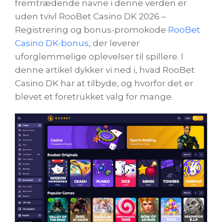
fremtrædende navne i denne verden er
uden tvivl RooBet Casino DK 2026 –
Registrering og bonus-promokode
RooBet
Casino DK-bonus
, der leverer
uforglemmelige oplevelser til spillere. I
denne artikel dykker vi ned i, hvad RooBet
Casino DK har at tilbyde, og hvorfor det er
blevet et foretrukket valg for mange.