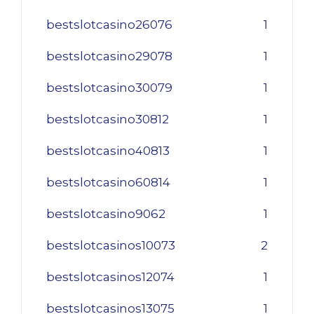
bestslotcasino26076
1
bestslotcasino29078
1
bestslotcasino30079
1
bestslotcasino30812
1
bestslotcasino40813
1
bestslotcasino60814
1
bestslotcasino9062
1
bestslotcasinos10073
2
bestslotcasinos12074
1
bestslotcasinos13075
1