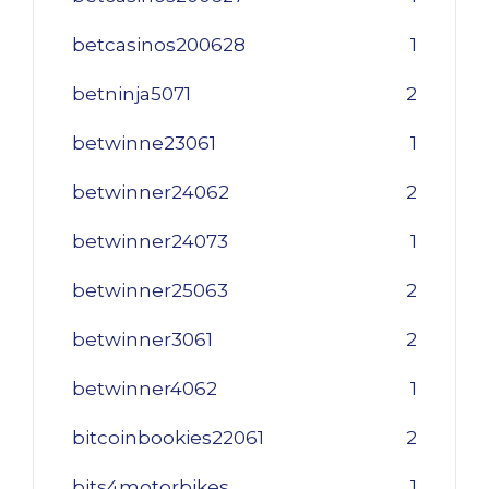
betcasinos200628
1
betninja5071
2
betwinne23061
1
betwinner24062
2
betwinner24073
1
betwinner25063
2
betwinner3061
2
betwinner4062
1
bitcoinbookies22061
2
bits4motorbikes
1