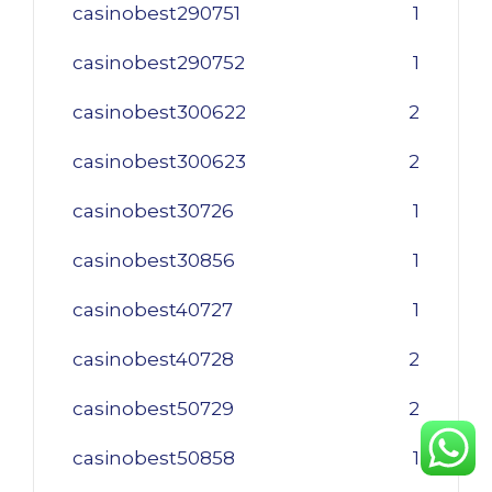
casinobest290751
1
casinobest290752
1
casinobest300622
2
casinobest300623
2
casinobest30726
1
casinobest30856
1
casinobest40727
1
casinobest40728
2
casinobest50729
2
casinobest50858
1