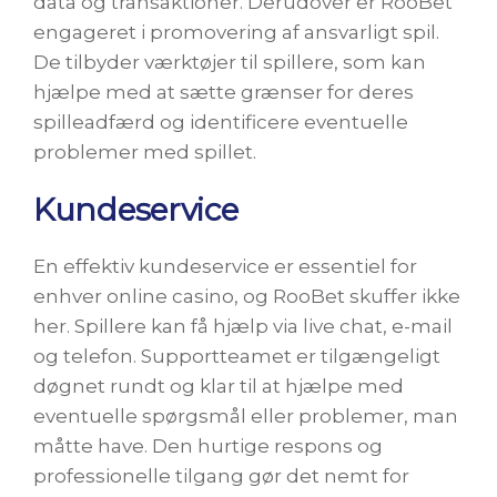
data og transaktioner. Derudover er RooBet
engageret i promovering af ansvarligt spil.
De tilbyder værktøjer til spillere, som kan
hjælpe med at sætte grænser for deres
spilleadfærd og identificere eventuelle
problemer med spillet.
Kundeservice
En effektiv kundeservice er essentiel for
enhver online casino, og RooBet skuffer ikke
her. Spillere kan få hjælp via live chat, e-mail
og telefon. Supportteamet er tilgængeligt
døgnet rundt og klar til at hjælpe med
eventuelle spørgsmål eller problemer, man
måtte have. Den hurtige respons og
professionelle tilgang gør det nemt for