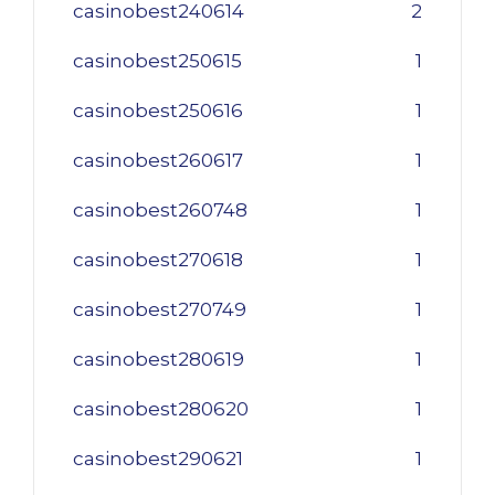
casinobest240614
2
casinobest250615
1
casinobest250616
1
casinobest260617
1
casinobest260748
1
casinobest270618
1
casinobest270749
1
casinobest280619
1
casinobest280620
1
casinobest290621
1