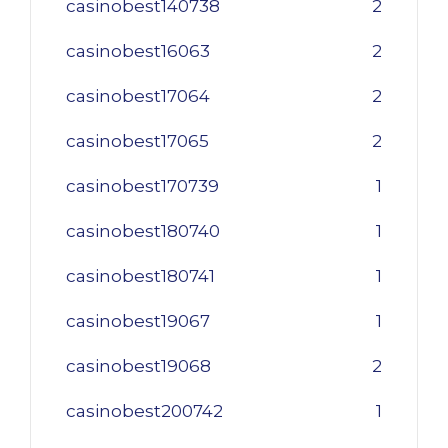
casinobest140738
2
casinobest16063
2
casinobest17064
2
casinobest17065
2
casinobest170739
1
casinobest180740
1
casinobest180741
1
casinobest19067
1
casinobest19068
2
casinobest200742
1