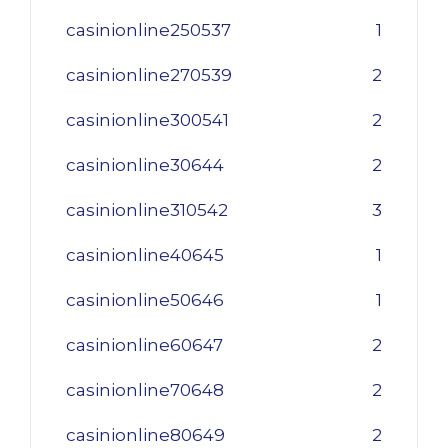
casinionline250537
1
casinionline270539
2
casinionline300541
2
casinionline30644
2
casinionline310542
3
casinionline40645
1
casinionline50646
1
casinionline60647
2
casinionline70648
2
casinionline80649
2