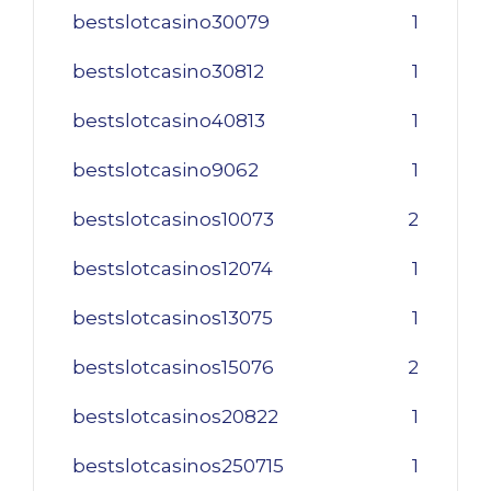
bestslotcasino30079
1
bestslotcasino30812
1
bestslotcasino40813
1
bestslotcasino9062
1
bestslotcasinos10073
2
bestslotcasinos12074
1
bestslotcasinos13075
1
bestslotcasinos15076
2
bestslotcasinos20822
1
bestslotcasinos250715
1