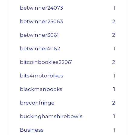
betwinner24073
1
betwinner25063
2
betwinner3061
2
betwinner4062
1
bitcoinbookies22061
2
bits4motorbikes
1
blackmanbooks
1
breconfringe
2
buckinghamshirebowls
1
Business
1