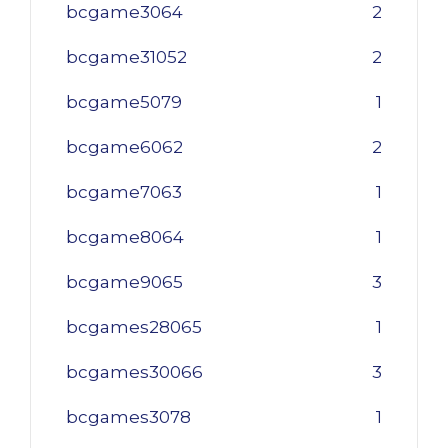
bcgame3064
2
bcgame31052
2
bcgame5079
1
bcgame6062
2
bcgame7063
1
bcgame8064
1
bcgame9065
3
bcgames28065
1
bcgames30066
3
bcgames3078
1