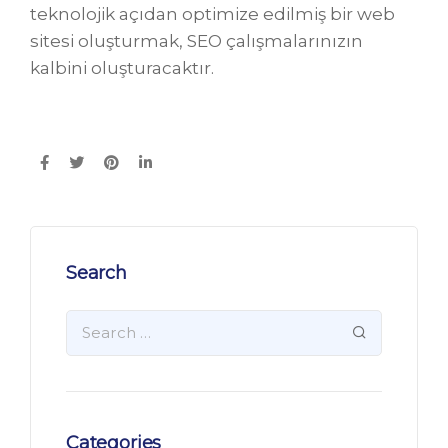
teknolojik açıdan optimize edilmiş bir web
sitesi oluşturmak, SEO çalışmalarınızın
kalbini oluşturacaktır.
Search
Categories