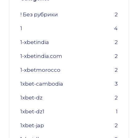
! Без рубрики
2
1
4
1-xbetindia
2
1-xbetindia.com
2
1-xbetmorocco
2
1xbet-cambodia
3
1xbet-dz
2
1xbet-dz1
1
1xbet-jap
2