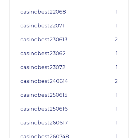
casinobest22068
1
casinobest22071
1
casinobest230613
2
casinobest23062
1
casinobest23072
1
casinobest240614
2
casinobest250615
1
casinobest250616
1
casinobest260617
1
casinobest260748
1