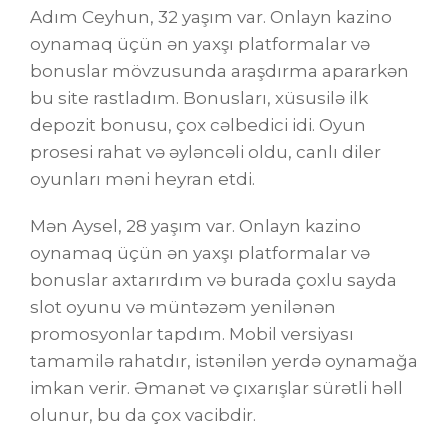
Adım Ceyhun, 32 yaşım var. Onlayn kazino
oynamaq üçün ən yaxşı platformalar və
bonuslar mövzusunda araşdırma apararkən
bu site rastladım. Bonusları, xüsusilə ilk
depozit bonusu, çox cəlbedici idi. Oyun
prosesi rahat və əyləncəli oldu, canlı diler
oyunları məni heyran etdi.
Mən Aysel, 28 yaşım var. Onlayn kazino
oynamaq üçün ən yaxşı platformalar və
bonuslar axtarırdım və burada çoxlu sayda
slot oyunu və müntəzəm yenilənən
promosyonlar tapdım. Mobil versiyası
tamamilə rahatdır, istənilən yerdə oynamağa
imkan verir. Əmanət və çıxarışlar sürətli həll
olunur, bu da çox vacibdir.