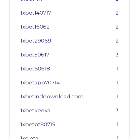
1xbet140717
2
1xbet16062
2
1xbet29069
2
1xbet50617
3
1xbet60618
1
1xbetapp70714
1
1xbetinddownload.com
1
1xbetkenya
3
1xbetpt80715
1
1xcinta
1