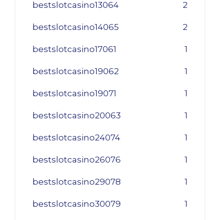
bestslotcasino13064
2
bestslotcasino14065
2
bestslotcasino17061
1
bestslotcasino19062
1
bestslotcasino19071
1
bestslotcasino20063
1
bestslotcasino24074
1
bestslotcasino26076
1
bestslotcasino29078
1
bestslotcasino30079
1