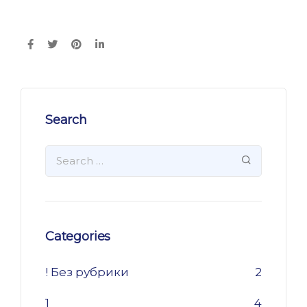
Search
Categories
! Без рубрики
2
1
4