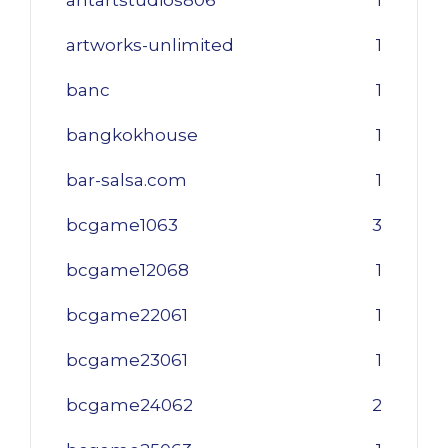
artworks-unlimited
1
banc
1
bangkokhouse
1
bar-salsa.com
1
bcgame1063
3
bcgame12068
1
bcgame22061
1
bcgame23061
1
bcgame24062
2