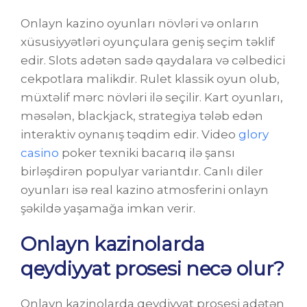
Onlayn kazino oyunları növləri və onların
xüsusiyyətləri oyunçulara geniş seçim təklif
edir. Slots adətən sadə qaydalara və cəlbedici
cekpotlara malikdir. Rulet klassik oyun olub,
müxtəlif mərc növləri ilə seçilir. Kart oyunları,
məsələn, blackjack, strategiya tələb edən
interaktiv oynanış təqdim edir. Video
glory
casino
poker texniki bacarıq ilə şansı
birləşdirən populyar variantdır. Canlı diler
oyunları isə real kazino atmosferini onlayn
şəkildə yaşamağa imkan verir.
Onlayn kazinolarda
qeydiyyat prosesi necə olur?
Onlayn kazinolarda qeydiyyat prosesi adətən