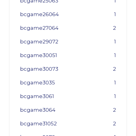
bcgame25063
1
bcgame26064
1
bcgame27064
2
bcgame29072
1
bcgame30051
1
bcgame30073
2
bcgame3035
1
bcgame3061
1
bcgame3064
2
bcgame31052
2