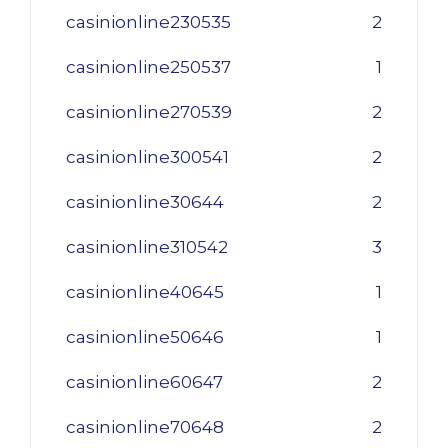
casinionline230535
2
casinionline250537
1
casinionline270539
2
casinionline300541
2
casinionline30644
2
casinionline310542
3
casinionline40645
1
casinionline50646
1
casinionline60647
2
casinionline70648
2