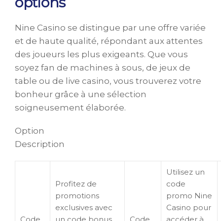
options
Nine Casino se distingue par une offre variée
et de haute qualité, répondant aux attentes
des joueurs les plus exigeants. Que vous
soyez fan de machines à sous, de jeux de
table ou de live casino, vous trouverez votre
bonheur grâce à une sélection
soigneusement élaborée.
Option
Description
Utilisez un
Profitez de
code
promotions
promo Nine
exclusives avec
Casino pour
Code
un code bonus
Code
accéder à