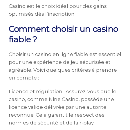
Casino est le choix idéal pour des gains
optimisés dès l’inscription.
Comment choisir un casino
fiable ?
Choisir un casino en ligne fiable est essentiel
pour une expérience de jeu sécurisée et
agréable. Voici quelques critères à prendre
en compte :
Licence et régulation : Assurez-vous que le
casino, comme Nine Casino, possède une
licence valide délivrée par une autorité
reconnue. Cela garantit le respect des
normes de sécurité et de fair-play.