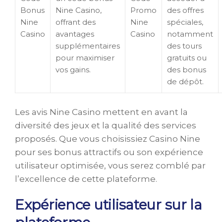
Bonus
Nine Casino,
Promo
des offres
Nine
offrant des
Nine
spéciales,
Casino
avantages
Casino
notamment
supplémentaires
des tours
pour maximiser
gratuits ou
vos gains.
des bonus
de dépôt.
Les avis Nine Casino mettent en avant la
diversité des jeux et la qualité des services
proposés. Que vous choisissiez Casino Nine
pour ses bonus attractifs ou son expérience
utilisateur optimisée, vous serez comblé par
l’excellence de cette plateforme.
Expérience utilisateur sur la