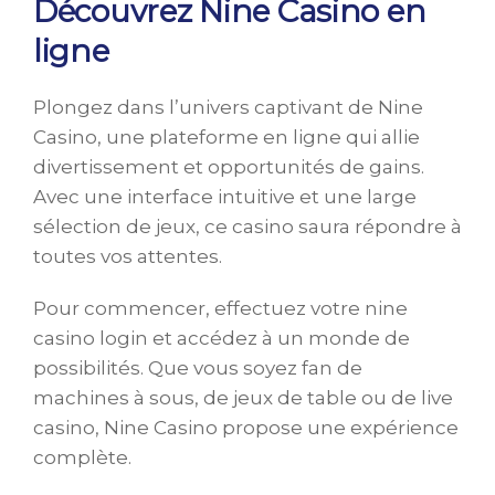
Découvrez Nine Casino en
ligne
Plongez dans l’univers captivant de Nine
Casino, une plateforme en ligne qui allie
divertissement et opportunités de gains.
Avec une interface intuitive et une large
sélection de jeux, ce casino saura répondre à
toutes vos attentes.
Pour commencer, effectuez votre nine
casino login et accédez à un monde de
possibilités. Que vous soyez fan de
machines à sous, de jeux de table ou de live
casino, Nine Casino propose une expérience
complète.