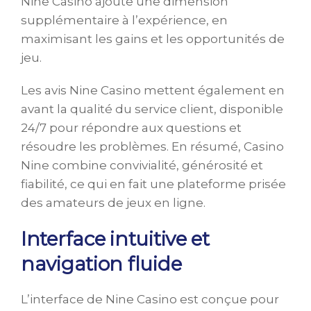
Nine Casino ajoute une dimension
supplémentaire à l’expérience, en
maximisant les gains et les opportunités de
jeu.
Les avis Nine Casino mettent également en
avant la qualité du service client, disponible
24/7 pour répondre aux questions et
résoudre les problèmes. En résumé, Casino
Nine combine convivialité, générosité et
fiabilité, ce qui en fait une plateforme prisée
des amateurs de jeux en ligne.
Interface intuitive et
navigation fluide
L’interface de Nine Casino est conçue pour