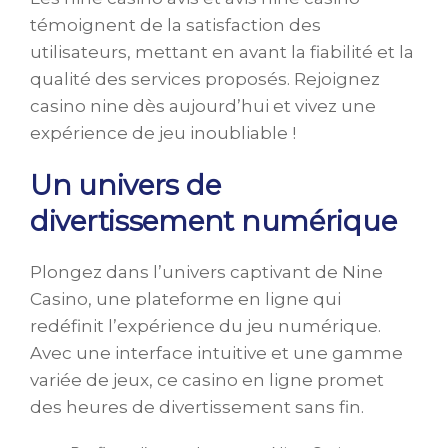
témoignent de la satisfaction des
utilisateurs, mettant en avant la fiabilité et la
qualité des services proposés. Rejoignez
casino nine dès aujourd’hui et vivez une
expérience de jeu inoubliable !
Un univers de
divertissement numérique
Plongez dans l’univers captivant de Nine
Casino, une plateforme en ligne qui
redéfinit l’expérience du jeu numérique.
Avec une interface intuitive et une gamme
variée de jeux, ce casino en ligne promet
des heures de divertissement sans fin.