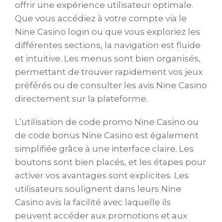
offrir une expérience utilisateur optimale.
Que vous accédiez à votre compte via le
Nine Casino login ou que vous exploriez les
différentes sections, la navigation est fluide
et intuitive. Les menus sont bien organisés,
permettant de trouver rapidement vos jeux
préférés ou de consulter les avis Nine Casino
directement sur la plateforme.
L’utilisation de code promo Nine Casino ou
de code bonus Nine Casino est également
simplifiée grâce à une interface claire. Les
boutons sont bien placés, et les étapes pour
activer vos avantages sont explicites. Les
utilisateurs soulignent dans leurs Nine
Casino avis la facilité avec laquelle ils
peuvent accéder aux promotions et aux