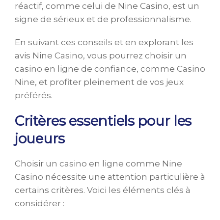
réactif, comme celui de Nine Casino, est un
signe de sérieux et de professionnalisme.
En suivant ces conseils et en explorant les
avis Nine Casino, vous pourrez choisir un
casino en ligne de confiance, comme Casino
Nine, et profiter pleinement de vos jeux
préférés.
Critères essentiels pour les
joueurs
Choisir un casino en ligne comme Nine
Casino nécessite une attention particulière à
certains critères. Voici les éléments clés à
considérer :