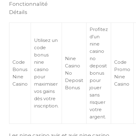
Fonctionnalité
Détails
Profitez
d’un
Utilisez un
nine
code
casino
bonus
Nine
no
Code
nine
Code
Casino
deposit
Bonus
casino
Promo
No
bonus
Nine
pour
Nine
Deposit
pour
Casino
maximiser
Casino
Bonus
jouer
vos gains
sans
dès votre
risquer
inscription.
votre
argent.
Les nine casino avis et avis nine casino