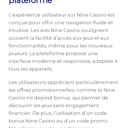
plateforme
L’expérience utilisateur sur Nine Casino est
conçue pour offrir une navigation fluide et
intuitive. Les avis Nine Casino soulignent
souvent la facilité d’accès aux jeux et aux
fonctionnalités, même pour les nouveaux
joueurs. La plateforme propose une
interface moderne et responsive, adaptée à
tous les appareils.
Les utilisateurs apprécient particulièrement
les offres promotionnelles, comme le Nine
Casino no deposit bonus, qui permet de
découvrir les jeux sans engagement
financier. De plus, l’utilisation d’un code
bonus Nine Casino ou d’un code promo