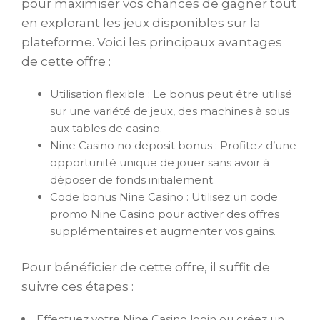
pour maximiser vos chances de gagner tout
en explorant les jeux disponibles sur la
plateforme. Voici les principaux avantages
de cette offre :
Utilisation flexible : Le bonus peut être utilisé
sur une variété de jeux, des machines à sous
aux tables de casino.
Nine Casino no deposit bonus : Profitez d’une
opportunité unique de jouer sans avoir à
déposer de fonds initialement.
Code bonus Nine Casino : Utilisez un code
promo Nine Casino pour activer des offres
supplémentaires et augmenter vos gains.
Pour bénéficier de cette offre, il suffit de
suivre ces étapes :
Effectuez votre Nine Casino login ou créez un