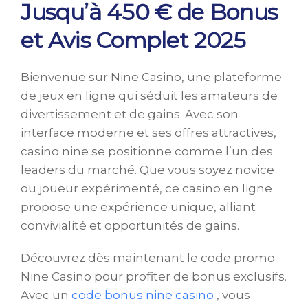
Jusqu’à 450 € de Bonus
et Avis Complet 2025
Bienvenue sur Nine Casino, une plateforme
de jeux en ligne qui séduit les amateurs de
divertissement et de gains. Avec son
interface moderne et ses offres attractives,
casino nine se positionne comme l’un des
leaders du marché. Que vous soyez novice
ou joueur expérimenté, ce casino en ligne
propose une expérience unique, alliant
convivialité et opportunités de gains.
Découvrez dès maintenant le code promo
Nine Casino pour profiter de bonus exclusifs.
Avec un
code bonus nine casino
, vous