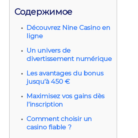
Содержимое
Découvrez Nine Casino en
ligne
Un univers de
divertissement numérique
Les avantages du bonus
jusqu’à 450 €
Maximisez vos gains dès
l’inscription
Comment choisir un
casino fiable ?