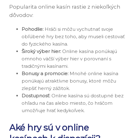
Popularita online kasín rastie z niekoľkých
dôvodov:
Pohodlie:
Hráči si môžu vychutnať svoje
obľúbené hry bez toho, aby museli cestovať
do fyzického kasína.
Široký výber hier:
Online kasína ponúkajú
omnoho väčší výber hier v porovnaní s
tradičnými kasínami.
Bonusy a promocie:
Mnohé online kasína
ponúkajú atraktívne bonusy, ktoré môžu
zlepšiť herný zážitok.
Dostupnosť:
Online kasína sú dostupné bez
ohľadu na čas alebo miesto, čo hráčom
umožňuje hrať kedykoľvek.
Aké hry sú v online