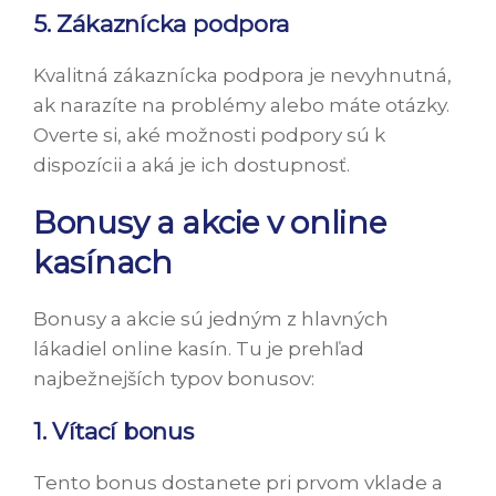
5. Zákaznícka podpora
Kvalitná zákaznícka podpora je nevyhnutná,
ak narazíte na problémy alebo máte otázky.
Overte si, aké možnosti podpory sú k
dispozícii a aká je ich dostupnosť.
Bonusy a akcie v online
kasínach
Bonusy a akcie sú jedným z hlavných
lákadiel online kasín. Tu je prehľad
najbežnejších typov bonusov:
1. Vítací bonus
Tento bonus dostanete pri prvom vklade a