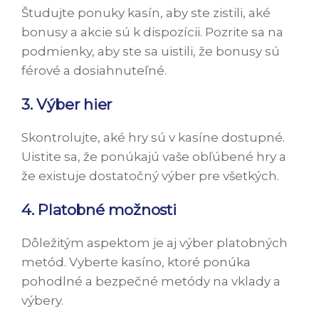
Študujte ponuky kasín, aby ste zistili, aké
bonusy a akcie sú k dispozícii. Pozrite sa na
podmienky, aby ste sa uistili, že bonusy sú
férové a dosiahnuteľné.
3. Výber hier
Skontrolujte, aké hry sú v kasíne dostupné.
Uistite sa, že ponúkajú vaše obľúbené hry a
že existuje dostatočný výber pre všetkých.
4. Platobné možnosti
Dôležitým aspektom je aj výber platobných
metód. Vyberte kasíno, ktoré ponúka
pohodlné a bezpečné metódy na vklady a
výbery.