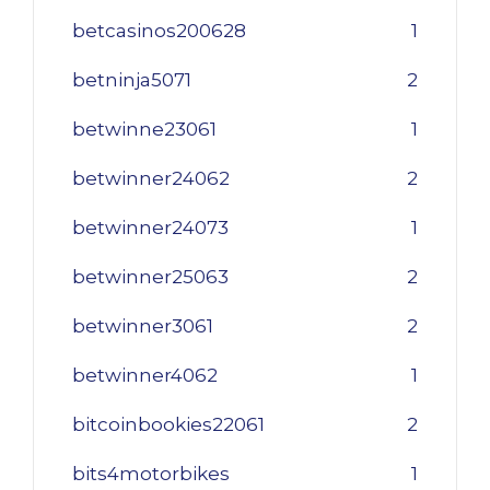
betcasinos200628
1
betninja5071
2
betwinne23061
1
betwinner24062
2
betwinner24073
1
betwinner25063
2
betwinner3061
2
betwinner4062
1
bitcoinbookies22061
2
bits4motorbikes
1