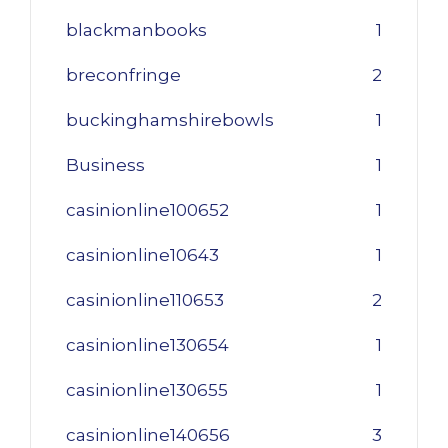
blackmanbooks
1
breconfringe
2
buckinghamshirebowls
1
Business
1
casinionline100652
1
casinionline10643
1
casinionline110653
2
casinionline130654
1
casinionline130655
1
casinionline140656
3