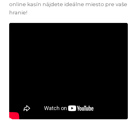
online kasín nájdete ideálne miesto pre vaše
hranie!