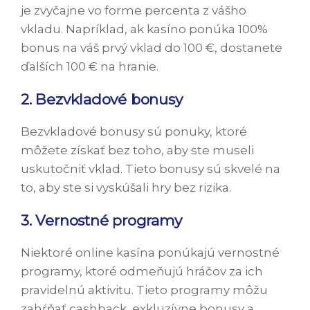
je zvyčajne vo forme percenta z vášho
vkladu. Napríklad, ak kasíno ponúka 100%
bonus na váš prvý vklad do 100 €, dostanete
ďalších 100 € na hranie.
2. Bezvkladové bonusy
Bezvkladové bonusy sú ponuky, ktoré
môžete získať bez toho, aby ste museli
uskutočniť vklad. Tieto bonusy sú skvelé na
to, aby ste si vyskúšali hry bez rizika.
3. Vernostné programy
Niektoré online kasína ponúkajú vernostné
programy, ktoré odmeňujú hráčov za ich
pravidelnú aktivitu. Tieto programy môžu
zahŕňať cashback, exkluzívne bonusy a