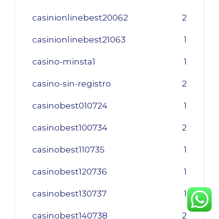
casinionlinebest20062
2
casinionlinebest21063
1
casino-minsta1
1
casino-sin-registro
2
casinobest010724
1
casinobest100734
2
casinobest110735
1
casinobest120736
1
casinobest130737
1
casinobest140738
2