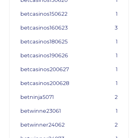
betcasinos130620
1
betcasinos150622
1
betcasinos160623
3
betcasinos180625
1
betcasinos190626
1
betcasinos200627
1
betcasinos200628
1
betninja5071
2
betwinne23061
1
betwinner24062
2