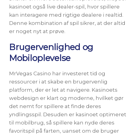
kasinoet også live dealer-spil, hvor spillere
kan interagere med rigtige dealere i realtid.
Denne kombination af spil sikrer, at der altid
er noget nyt at prøve.
Brugervenlighed og
Mobiloplevelse
MrVegas Casino har investeret tid og
ressourcer i at skabe en brugervenlig
platform, der er let at navigere. Kasinoets
webdesign er klart og moderne, hvilket gør
det nemt for spillere at finde deres
yndlingsspil. Desuden er kasinoet optimeret
til mobilbrug, så spillere kan nyde deres
favoritspil på farten, uanset om de bruger