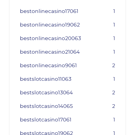
bestonlinecasino17061
1
bestonlinecasino19062
1
bestonlinecasino20063
1
bestonlinecasino21064
1
bestonlinecasino9061
2
bestslotcasino11063
1
bestslotcasino13064
2
bestslotcasino14065
2
bestslotcasino17061
1
bestslotcasino19062
1