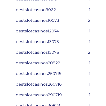
bestslotcasino9062
1
bestslotcasinos10073
2
bestslotcasinos12074
1
bestslotcasinos13075
1
bestslotcasinos15076
2
bestslotcasinos20822
1
bestslotcasinos250715
1
bestslotcasinos260716
1
bestslotcasinos290719
1
bestslotcasinos30823
1