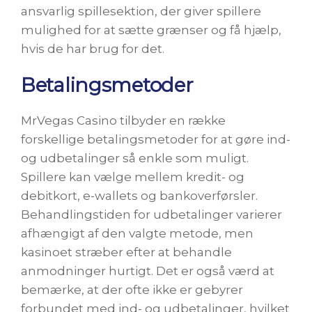
ansvarlig spillesektion, der giver spillere
mulighed for at sætte grænser og få hjælp,
hvis de har brug for det.
Betalingsmetoder
MrVegas Casino tilbyder en række
forskellige betalingsmetoder for at gøre ind-
og udbetalinger så enkle som muligt.
Spillere kan vælge mellem kredit- og
debitkort, e-wallets og bankoverførsler.
Behandlingstiden for udbetalinger varierer
afhængigt af den valgte metode, men
kasinoet stræber efter at behandle
anmodninger hurtigt. Det er også værd at
bemærke, at der ofte ikke er gebyrer
forbundet med ind- og udbetalinger, hvilket