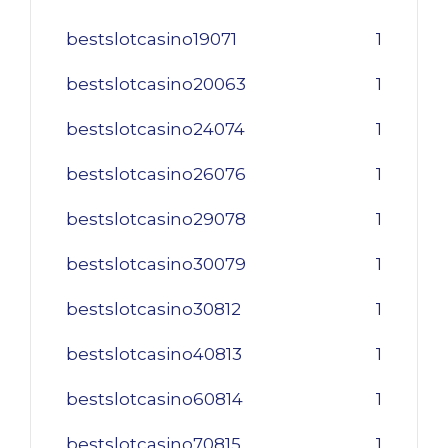
bestslotcasino19071
1
bestslotcasino20063
1
bestslotcasino24074
1
bestslotcasino26076
1
bestslotcasino29078
1
bestslotcasino30079
1
bestslotcasino30812
1
bestslotcasino40813
1
bestslotcasino60814
1
bestslotcasino70815
1