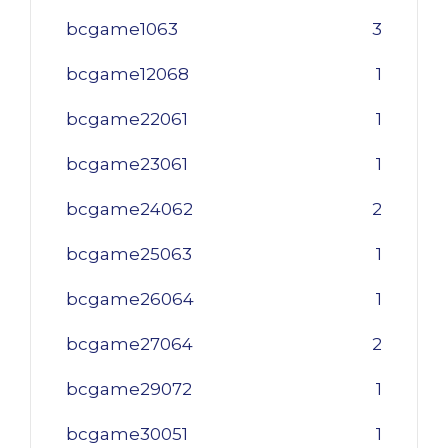
bcgame1063
3
bcgame12068
1
bcgame22061
1
bcgame23061
1
bcgame24062
2
bcgame25063
1
bcgame26064
1
bcgame27064
2
bcgame29072
1
bcgame30051
1