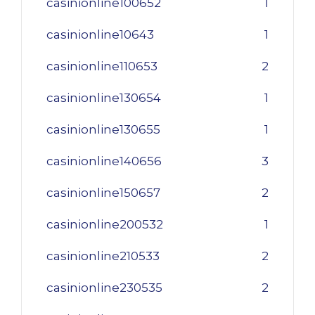
casinionline100652
1
casinionline10643
1
casinionline110653
2
casinionline130654
1
casinionline130655
1
casinionline140656
3
casinionline150657
2
casinionline200532
1
casinionline210533
2
casinionline230535
2