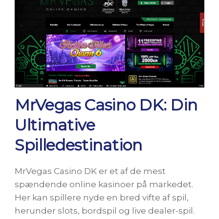
MrVegas Casino DK: Din
Ultimative
Spilledestination
MrVegas Casino DK er et af de mest
spændende online kasinoer på markedet.
Her kan spillere nyde en bred vifte af spil,
herunder slots, bordspil og live dealer-spil.