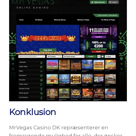
Konklusion
MrVegas Casino DK repræsenterer en
fremragende mulighed for alle, der ønsker