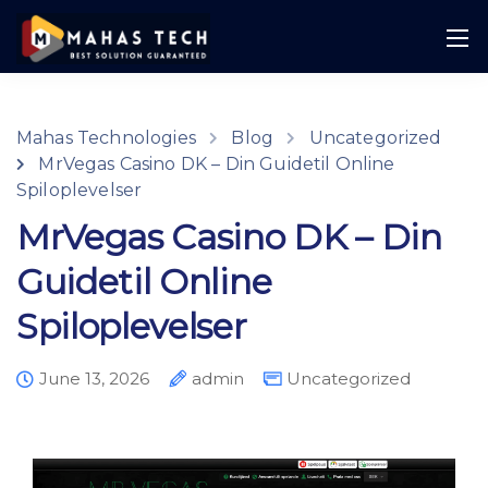
Mahas Technologies
Blog
Uncategorized
MrVegas Casino DK – Din Guidetil Online
Spiloplevelser
MrVegas Casino DK – Din
Guidetil Online
Spiloplevelser
June 13, 2026
admin
Uncategorized