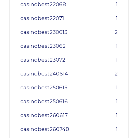
casinobest22068
1
casinobest22071
1
casinobest230613
2
casinobest23062
1
casinobest23072
1
casinobest240614
2
casinobest250615
1
casinobest250616
1
casinobest260617
1
casinobest260748
1