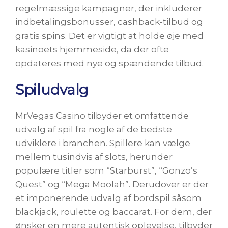
regelmæssige kampagner, der inkluderer
indbetalingsbonusser, cashback-tilbud og
gratis spins. Det er vigtigt at holde øje med
kasinoets hjemmeside, da der ofte
opdateres med nye og spændende tilbud.
Spiludvalg
MrVegas Casino tilbyder et omfattende
udvalg af spil fra nogle af de bedste
udviklere i branchen. Spillere kan vælge
mellem tusindvis af slots, herunder
populære titler som “Starburst”, “Gonzo’s
Quest” og “Mega Moolah”. Derudover er der
et imponerende udvalg af bordspil såsom
blackjack, roulette og baccarat. For dem, der
ønsker en mere autentisk oplevelse, tilbyder