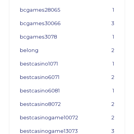
bcgames28065
1
bcgames30066
3
bcgames3078
1
belong
2
bestcasino1071
1
bestcasino6071
2
bestcasino6081
1
bestcasino8072
2
bestcasinogame10072
2
bestcasinogame13073
3