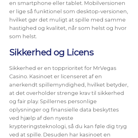
en smartphone eller tablet. Mobilversionen
er lige så funktionel som desktop-versionen,
hvilket gør det muligt at spille med samme
hastighed og kvalitet, når som helst og hvor
som helst.
Sikkerhed og Licens
Sikkerhed er en topprioritet for MrVegas
Casino. Kasinoet er licenseret af en
anerkendt spillemyndighed, hvilket betyder,
at det overholder strenge krav til sikkerhed
og fair play. Spillernes personlige
oplysninger og finansielle data beskyttes
ved hjælp af den nyeste
krypteringsteknologi, så du kan føle dig tryg
ved at spille. Desuden har kasinoet en