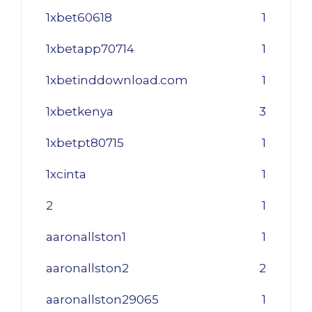
1xbet60618
1
1xbetapp70714
1
1xbetinddownload.com
1
1xbetkenya
3
1xbetpt80715
1
1xcinta
1
2
1
aaronallston1
1
aaronallston2
2
aaronallston29065
1