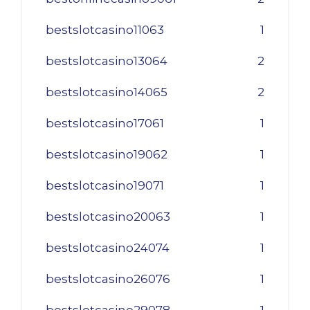
bestslotcasino11063
1
bestslotcasino13064
2
bestslotcasino14065
2
bestslotcasino17061
1
bestslotcasino19062
1
bestslotcasino19071
1
bestslotcasino20063
1
bestslotcasino24074
1
bestslotcasino26076
1