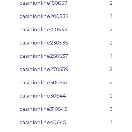
casinionline150657
2
casinionline200532
1
casinionline210533
2
casinionline230535
2
casinionline250537
1
casinionline270539
2
casinionline300541
2
casinionline30644
2
casinionline310542
3
casinionline40645
1