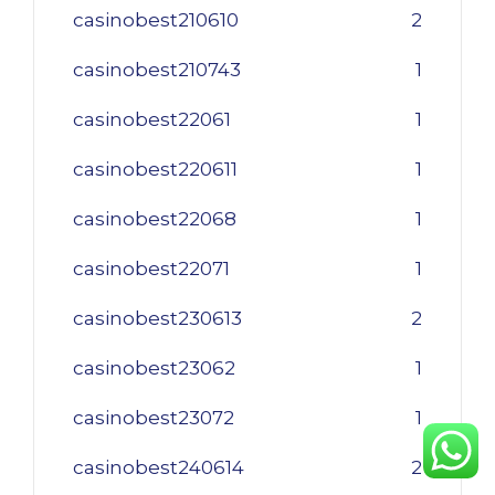
casinobest210610
2
casinobest210743
1
casinobest22061
1
casinobest220611
1
casinobest22068
1
casinobest22071
1
casinobest230613
2
casinobest23062
1
casinobest23072
1
casinobest240614
2