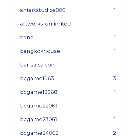
antartstudios806
1
artworks-unlimited
1
banc
1
bangkokhouse
1
bar-salsa.com
1
bcgame1063
3
bcgame12068
1
bcgame22061
1
bcgame23061
1
bcgame24062
2