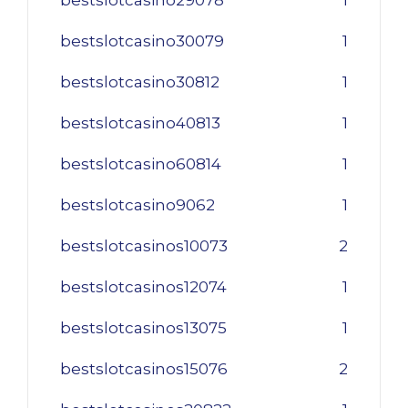
bestslotcasino29078
1
bestslotcasino30079
1
bestslotcasino30812
1
bestslotcasino40813
1
bestslotcasino60814
1
bestslotcasino9062
1
bestslotcasinos10073
2
bestslotcasinos12074
1
bestslotcasinos13075
1
bestslotcasinos15076
2