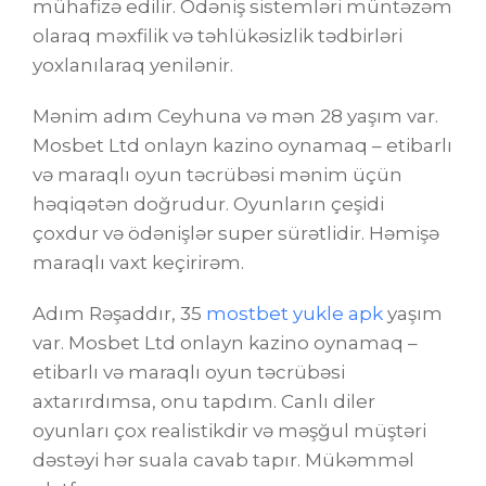
mühafizə edilir. Ödəniş sistemləri müntəzəm
olaraq məxfilik və təhlükəsizlik tədbirləri
yoxlanılaraq yenilənir.
Mənim adım Ceyhuna və mən 28 yaşım var.
Mosbet Ltd onlayn kazino oynamaq – etibarlı
və maraqlı oyun təcrübəsi mənim üçün
həqiqətən doğrudur. Oyunların çeşidi
çoxdur və ödənişlər super sürətlidir. Həmişə
maraqlı vaxt keçirirəm.
Adım Rəşaddır, 35
mostbet yukle apk
yaşım
var. Mosbet Ltd onlayn kazino oynamaq –
etibarlı və maraqlı oyun təcrübəsi
axtarırdımsa, onu tapdım. Canlı diler
oyunları çox realistikdir və məşğul müştəri
dəstəyi hər suala cavab tapır. Mükəmməl