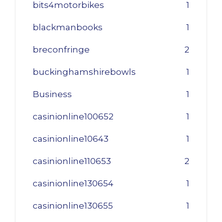
bits4motorbikes
1
blackmanbooks
1
breconfringe
2
buckinghamshirebowls
1
Business
1
casinionline100652
1
casinionline10643
1
casinionline110653
2
casinionline130654
1
casinionline130655
1