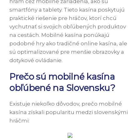
hrám cez mobilné zariadenia, ako sú
smartfóny a tablety. Tieto kasína poskytujú
praktické riešenie pre hráčov, ktorí chcú
vychutnať si svojich obľúbených produktov
na cestách. Mobilné kasína ponúkajú
podobné hry ako tradičné online kasína, ale
sú optimalizované pre menšie obrazovky a
dotykové ovládanie.
Prečo sú mobilné kasína
obľúbené na Slovensku?
Existuje niekoľko dôvodov, prečo mobilné
kasína získali popularitu medzi slovenskými
hráčmi: