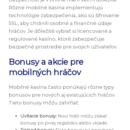
Rôzne mobilné kasína implementujú
technológie zabezpečenia, ako sú šifrovanie
SSL, aby chránili osobné a finančné údaje
hráčov. Je dôležité vybrať si licencované a
regulované kasíno, ktoré zabezpečuje
bezpečné prostredie pre svojich užívateľov.
Bonusy a akcie pre
mobilných hráčov
Mobilné kasína často ponúkajú rôzne typy
bonusov pre nových aj existujúcich hráčov.
Tieto bonusy môžu zahŕňať:
Uvítacie bonusy:
Noví hráči môžu získať
bonusy pri prvej registrácii alebo vklade.
Reload bonusy:
Tieto bonusy sú ponúkané