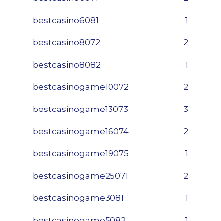
bestcasino6081
1
bestcasino8072
2
bestcasino8082
1
bestcasinogame10072
2
bestcasinogame13073
3
bestcasinogame16074
2
bestcasinogame19075
1
bestcasinogame25071
2
bestcasinogame3081
1
bestcasinogame5082
1