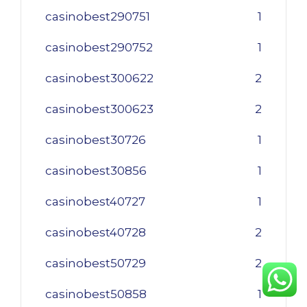
casinobest290751
1
casinobest290752
1
casinobest300622
2
casinobest300623
2
casinobest30726
1
casinobest30856
1
casinobest40727
1
casinobest40728
2
casinobest50729
2
casinobest50858
1