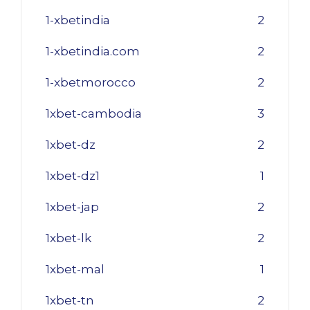
1-xbetindia
2
1-xbetindia.com
2
1-xbetmorocco
2
1xbet-cambodia
3
1xbet-dz
2
1xbet-dz1
1
1xbet-jap
2
1xbet-lk
2
1xbet-mal
1
1xbet-tn
2