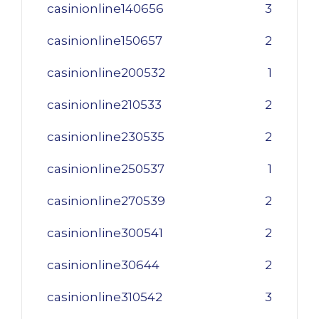
casinionline140656
3
casinionline150657
2
casinionline200532
1
casinionline210533
2
casinionline230535
2
casinionline250537
1
casinionline270539
2
casinionline300541
2
casinionline30644
2
casinionline310542
3