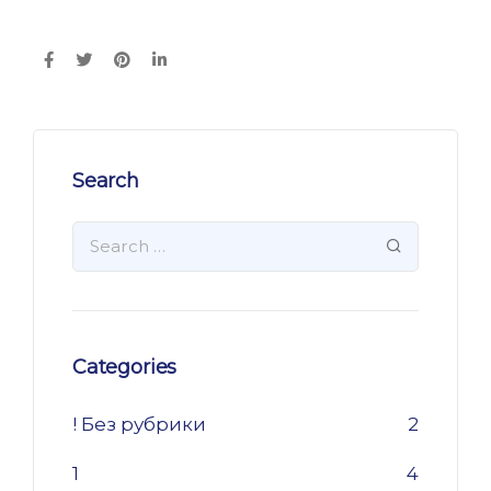
Search
Categories
! Без рубрики
2
1
4