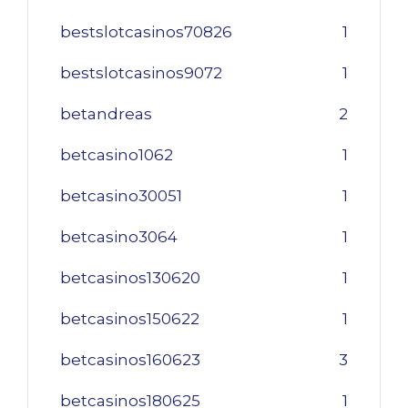
bestslotcasinos70826
1
bestslotcasinos9072
1
betandreas
2
betcasino1062
1
betcasino30051
1
betcasino3064
1
betcasinos130620
1
betcasinos150622
1
betcasinos160623
3
betcasinos180625
1