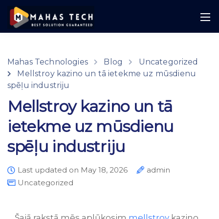
Mahas Technologies
Blog
Uncategorized
Mellstroy kazino un tā ietekme uz mūsdienu
spēļu industriju
Mellstroy kazino un tā
ietekme uz mūsdienu
spēļu industriju
Last updated on May 18, 2026
admin
Uncategorized
Šajā rakstā mēs aplūkosim
mellstroy
kazino