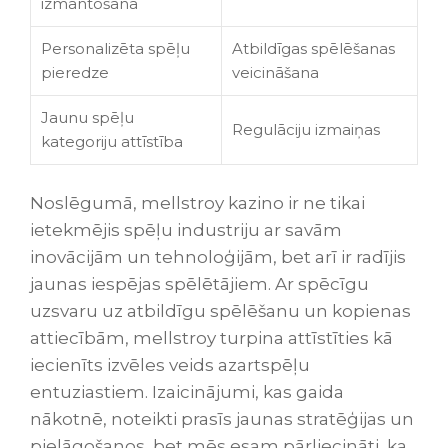
izmantošana
Personalizēta spēļu
Atbildīgas spēlēšanas
pieredze
veicināšana
Jaunu spēļu
Regulāciju izmaiņas
kategoriju attīstība
Noslēgumā, mellstroy kazino ir ne tikai
ietekmējis spēļu industriju ar savām
inovācijām un tehnoloģijām, bet arī ir radījis
jaunas iespējas spēlētājiem. Ar spēcīgu
uzsvaru uz atbildīgu spēlēšanu un kopienas
attiecībām, mellstroy turpina attīstīties kā
iecienīts izvēles veids azartspēļu
entuziastiem. Izaicinājumi, kas gaida
nākotnē, noteikti prasīs jaunas stratēģijas un
pielāgošanos, bet mēs esam pārliecināti, ka