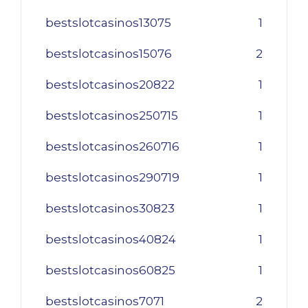
bestslotcasinos13075
1
bestslotcasinos15076
2
bestslotcasinos20822
1
bestslotcasinos250715
1
bestslotcasinos260716
1
bestslotcasinos290719
1
bestslotcasinos30823
1
bestslotcasinos40824
1
bestslotcasinos60825
1
bestslotcasinos7071
2