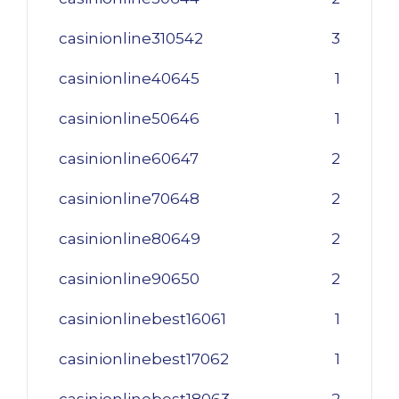
casinionline310542
3
casinionline40645
1
casinionline50646
1
casinionline60647
2
casinionline70648
2
casinionline80649
2
casinionline90650
2
casinionlinebest16061
1
casinionlinebest17062
1