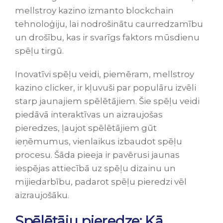
mellstroy kazino izmanto blockchain
tehnoloģiju, lai nodrošinātu caurredzamību
un drošību, kas ir svarīgs faktors mūsdienu
spēļu tirgū.
Inovatīvi spēļu veidi, piemēram, mellstroy
kazino clicker, ir kļuvuši par populāru izvēli
starp jaunajiem spēlētājiem. Šie spēļu veidi
piedāvā interaktīvas un aizraujošas
pieredzes, ļaujot spēlētājiem gūt
ieņēmumus, vienlaikus izbaudot spēļu
procesu. Šāda pieeja ir pavērusi jaunas
iespējas attiecībā uz spēļu dizainu un
mijiedarbību, padarot spēļu pieredzi vēl
aizraujošāku.
Spēlētāju pieredze: Kā