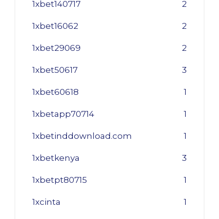
1xbet140717
2
1xbet16062
2
1xbet29069
2
1xbet50617
3
1xbet60618
1
1xbetapp70714
1
1xbetinddownload.com
1
1xbetkenya
3
1xbetpt80715
1
1xcinta
1