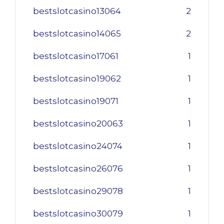
bestslotcasino13064
2
bestslotcasino14065
2
bestslotcasino17061
1
bestslotcasino19062
1
bestslotcasino19071
1
bestslotcasino20063
1
bestslotcasino24074
1
bestslotcasino26076
1
bestslotcasino29078
1
bestslotcasino30079
1