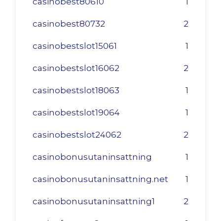
casinobest80610
1
casinobest80732
2
casinobestslot15061
1
casinobestslot16062
2
casinobestslot18063
1
casinobestslot19064
1
casinobestslot24062
2
casinobonusutaninsattning
1
casinobonusutaninsattning.net
1
casinobonusutaninsattning1
2