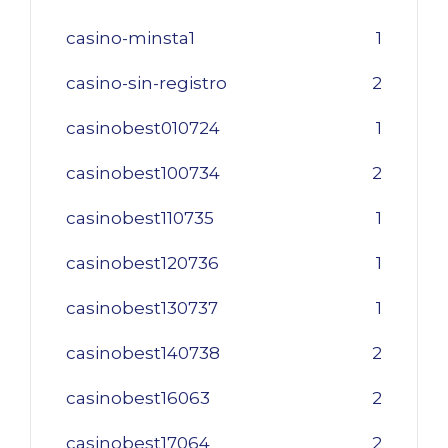
casino-minsta1
1
casino-sin-registro
2
casinobest010724
1
casinobest100734
2
casinobest110735
1
casinobest120736
1
casinobest130737
1
casinobest140738
2
casinobest16063
2
casinobest17064
2