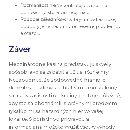
Rozmanitosť hier:
Skontrolujte, či kasíno
ponúka hry, ktoré vás zaujímajú.
Podpora zákazníkov:
Dobrý tím zákazníckej
podpory je základom pre riešenie problémov
a otázok.
Záver
Medzinárodné kasína predstavujú skvelý
spôsob, ako sa zabaviť a užiť si rôzne hry.
Nezabudnite, že zodpovedné hranie je
dôležité a mali by ste hrať s mierou. Zákony
sa líšia v závislosti od krajiny, preto je dôležité,
aby ste sa oboznámili s právnymi predpismi
týkajúcimi sa hazardných hier vo vašej
lokalite. S poriadnou prípravou a
informáciami môžete využiť všetky výhody,