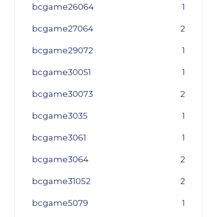
bcgame26064
1
bcgame27064
2
bcgame29072
1
bcgame30051
1
bcgame30073
2
bcgame3035
1
bcgame3061
1
bcgame3064
2
bcgame31052
2
bcgame5079
1