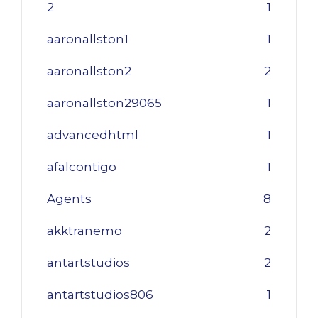
2
1
aaronallston1
1
aaronallston2
2
aaronallston29065
1
advancedhtml
1
afalcontigo
1
Agents
8
akktranemo
2
antartstudios
2
antartstudios806
1