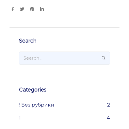
Search
Categories
! Без рубрики
2
1
4