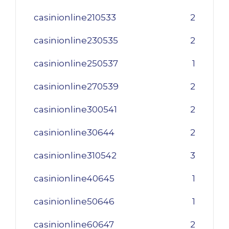
casinionline210533
2
casinionline230535
2
casinionline250537
1
casinionline270539
2
casinionline300541
2
casinionline30644
2
casinionline310542
3
casinionline40645
1
casinionline50646
1
casinionline60647
2