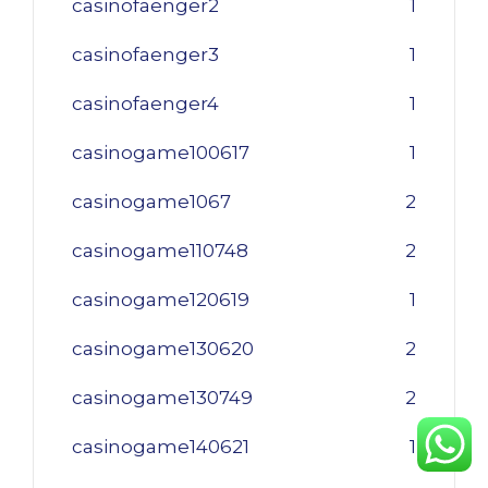
casinofaenger2
1
casinofaenger3
1
casinofaenger4
1
casinogame100617
1
casinogame1067
2
casinogame110748
2
casinogame120619
1
casinogame130620
2
casinogame130749
2
casinogame140621
1