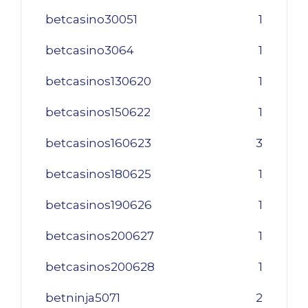
betcasino30051
1
betcasino3064
1
betcasinos130620
1
betcasinos150622
1
betcasinos160623
3
betcasinos180625
1
betcasinos190626
1
betcasinos200627
1
betcasinos200628
1
betninja5071
2