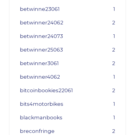
betwinne23061
1
betwinner24062
2
betwinner24073
1
betwinner25063
2
betwinner3061
2
betwinner4062
1
bitcoinbookies22061
2
bits4motorbikes
1
blackmanbooks
1
breconfringe
2