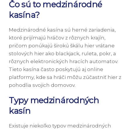
Čo sú to medzinárodné
kasína?
Medzinárodné kasína sú herné zariadenia,
ktoré prijímajú hráčov z rôznych krajín,
pričom ponúkajú širokú škálu hier vrátane
stolových hier ako blackjack, ruleta, pokr, a
rôznych elektronických hracích automatov.
Tieto kasína často poskytujú aj online
platformy, kde sa hráči môžu zúčastniť hier z
pohodlia svojich domovov.
Typy medzinárodných
kasín
Existuje niekoľko typov medzinárodných