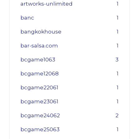
artworks-unlimited
1
banc
1
bangkokhouse
1
bar-salsa.com
1
bcgame1063
3
bcgame12068
1
bcgame22061
1
bcgame23061
1
bcgame24062
2
bcgame25063
1