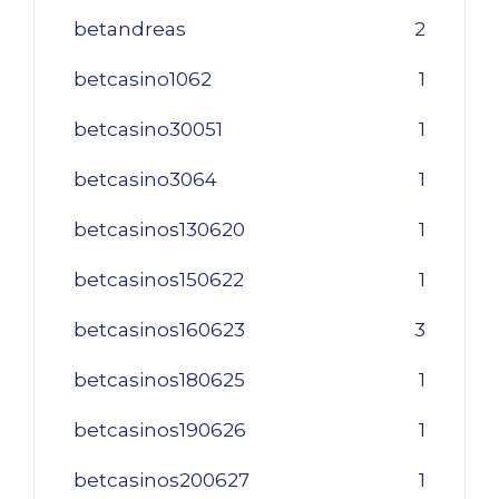
betandreas
2
betcasino1062
1
betcasino30051
1
betcasino3064
1
betcasinos130620
1
betcasinos150622
1
betcasinos160623
3
betcasinos180625
1
betcasinos190626
1
betcasinos200627
1