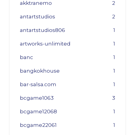
akktranemo
2
antartstudios
2
antartstudios806
1
artworks-unlimited
1
banc
1
bangkokhouse
1
bar-salsa.com
1
bcgame1063
3
bcgame12068
1
bcgame22061
1