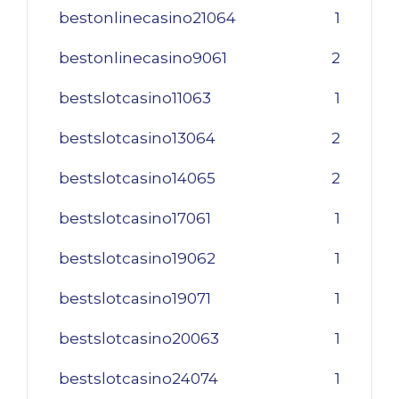
bestonlinecasino21064
1
bestonlinecasino9061
2
bestslotcasino11063
1
bestslotcasino13064
2
bestslotcasino14065
2
bestslotcasino17061
1
bestslotcasino19062
1
bestslotcasino19071
1
bestslotcasino20063
1
bestslotcasino24074
1