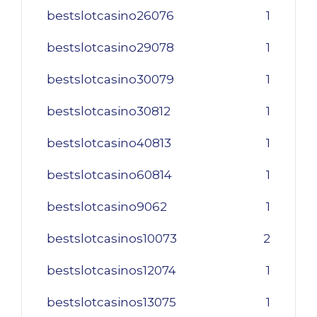
bestslotcasino26076
1
bestslotcasino29078
1
bestslotcasino30079
1
bestslotcasino30812
1
bestslotcasino40813
1
bestslotcasino60814
1
bestslotcasino9062
1
bestslotcasinos10073
2
bestslotcasinos12074
1
bestslotcasinos13075
1