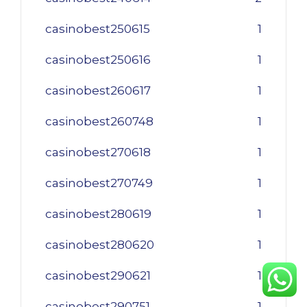
casinobest250615
1
casinobest250616
1
casinobest260617
1
casinobest260748
1
casinobest270618
1
casinobest270749
1
casinobest280619
1
casinobest280620
1
casinobest290621
1
casinobest290751
1