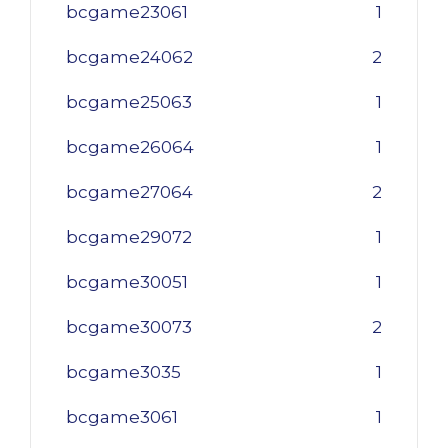
bcgame23061
1
bcgame24062
2
bcgame25063
1
bcgame26064
1
bcgame27064
2
bcgame29072
1
bcgame30051
1
bcgame30073
2
bcgame3035
1
bcgame3061
1