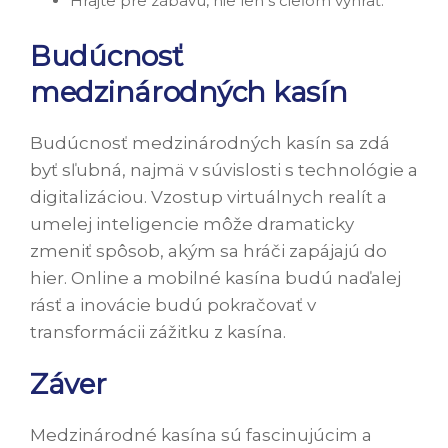
Hrajte pre zábavu, nie len s cieľom vyhrať.
Budúcnosť
medzinárodných kasín
Budúcnosť medzinárodných kasín sa zdá
byť sľubná, najmä v súvislosti s technológie a
digitalizáciou. Vzostup virtuálnych realít a
umelej inteligencie môže dramaticky
zmeniť spôsob, akým sa hráči zapájajú do
hier. Online a mobilné kasína budú naďalej
rásť a inovácie budú pokračovať v
transformácii zážitku z kasína.
Záver
Medzinárodné kasína sú fascinujúcim a