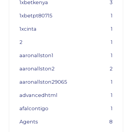
1xbetkenya
3
1xbetpt80715
1
1xcinta
1
2
1
aaronallston1
1
aaronallston2
2
aaronallston29065
1
advancedhtml
1
afalcontigo
1
Agents
8