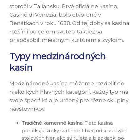
storočí v Taliansku. Prvé oficiálne kasíno,
Casinò di Venezia, bolo otvorené v
Benátkach v roku 1638. Od tej doby sa kasína
rozšírili po celom svete a taktiež sa
prispôsobili miestnym kultúram a zvykom.
Typy medzinárodných
kasín
Medzinárodné kasína môžeme rozdeliť do
niekoľkých hlavných kategórií. Každý typ má
svoje špecifiká a je určený pre rôzne skupiny
návštevníkov.
Tradičné kamenné kasína:
Tieto kasína
ponúkajú široký sortiment hier, od klasických
stolových hier, ako sú ruleta a blackjack, po