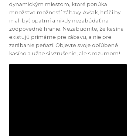
dynamickým miestom, ktoré ponúka
množstvo možnosťí zábavy. Avšak, hráči by
mali byť opatrní a nikdy nezabúdať na
zodpovedné hranie. Nezabudnite, že kasína
existujú primárne pre zábavu, a nie pre
zarábanie peňazí. Objevte svoje obľúbené
kasíno a užite si vzrušenie, ale s rozumom!