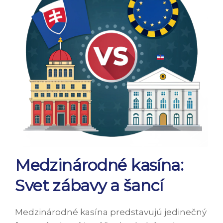
Medzinárodné kasína:
Svet zábavy a šancí
Medzinárodné kasína predstavujú jedinečný