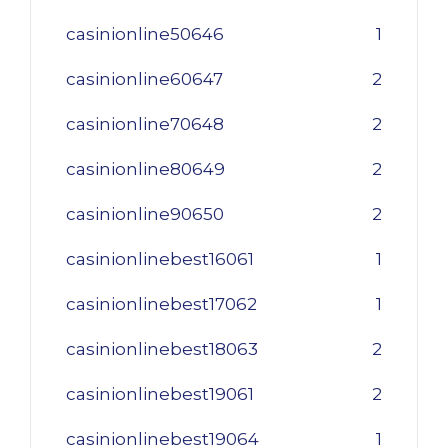
casinionline50646
1
casinionline60647
2
casinionline70648
2
casinionline80649
2
casinionline90650
2
casinionlinebest16061
1
casinionlinebest17062
1
casinionlinebest18063
2
casinionlinebest19061
2
casinionlinebest19064
1