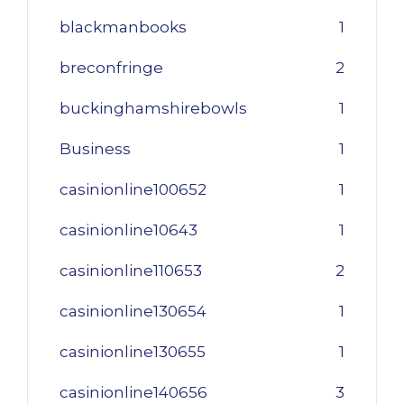
blackmanbooks
1
breconfringe
2
buckinghamshirebowls
1
Business
1
casinionline100652
1
casinionline10643
1
casinionline110653
2
casinionline130654
1
casinionline130655
1
casinionline140656
3