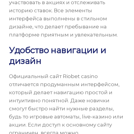
участвовать в акциях и отслеживать
историю ставок. Все элементы
интерфейса выполнены в стильном
дизайне, что делает пребывание на
платформе приятным и увлекательным.
Удобство навигации и
дизайн
Официальный сайт Riobet casino
отличается продуманным интерфейсом,
который делает навигацию простой и
интуитивно понятной. Даже новички
смогут быстро найти нужные разделы,
будь то игровые автоматы, live-казино или
акции. Если доступ к основному сайту
ограничен, всегда можно