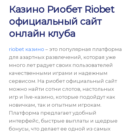
Казино Риобет Riobet
официальный сайт
онлайн клуба
riobet казино
– это популярная платформа
для азартных развлечений, которая уже
много лет радует своих пользователей
качественными играми и надежным
сервисом. На риобет официальный сайт
можно найти сотни слотов, настольных
игр и live-казино, которые подойдут как
новичкам, так и опытным игрокам.
Платформа предлагает удобный
интерфейс, быстрые выплаты и щедрые
бонусы, что делает ее одной из самых