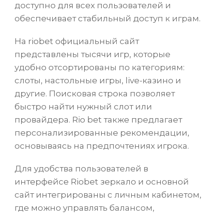
доступно для всех пользователей и
обеспечивает стабильный доступ к играм.
На riobet официальный сайт
представлены тысячи игр, которые
удобно отсортированы по категориям:
слоты, настольные игры, live-казино и
другие. Поисковая строка позволяет
быстро найти нужный слот или
провайдера. Rio bet также предлагает
персонализированные рекомендации,
основываясь на предпочтениях игрока.
Для удобства пользователей в
интерфейсе Riobet зеркало и основной
сайт интегрированы с личным кабинетом,
где можно управлять балансом,