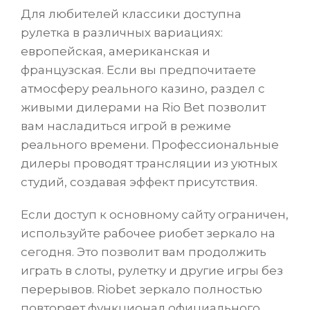
Для любителей классики доступна
рулетка в различных вариациях:
европейская, американская и
французская. Если вы предпочитаете
атмосферу реального казино, раздел с
живыми дилерами на Rio Bet позволит
вам насладиться игрой в режиме
реального времени. Профессиональные
дилеры проводят трансляции из уютных
студий, создавая эффект присутствия.
Если доступ к основному сайту ограничен,
используйте рабочее риобет зеркало на
сегодня. Это позволит вам продолжить
играть в слоты, рулетку и другие игры без
перерывов. Riobet зеркало полностью
повторяет функционал официального