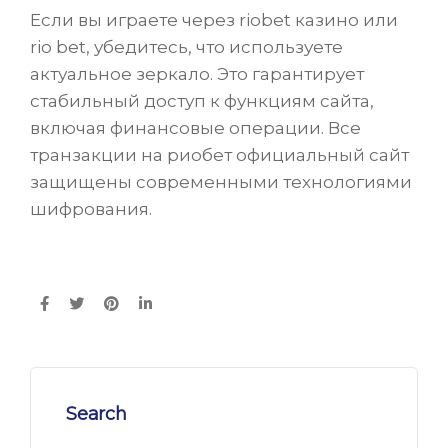
Если вы играете через riobet казино или
rio bet, убедитесь, что используете
актуальное зеркало. Это гарантирует
стабильный доступ к функциям сайта,
включая финансовые операции. Все
транзакции на риобет официальный сайт
защищены современными технологиями
шифрования.
Search