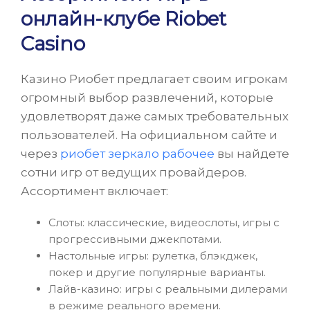
онлайн-клубе Riobet
Casino
Казино Риобет предлагает своим игрокам
огромный выбор развлечений, которые
удовлетворят даже самых требовательных
пользователей. На официальном сайте и
через
риобет зеркало рабочее
вы найдете
сотни игр от ведущих провайдеров.
Ассортимент включает:
Слоты: классические, видеослоты, игры с
прогрессивными джекпотами.
Настольные игры: рулетка, блэкджек,
покер и другие популярные варианты.
Лайв-казино: игры с реальными дилерами
в режиме реального времени.