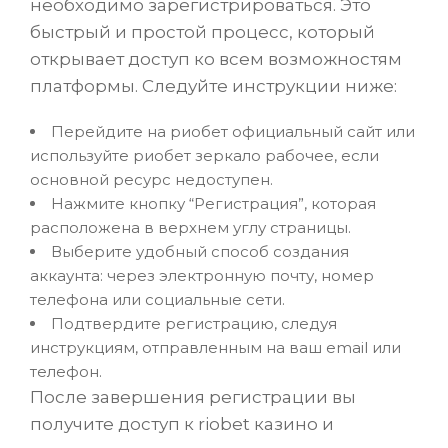
необходимо зарегистрироваться. Это
быстрый и простой процесс, который
открывает доступ ко всем возможностям
платформы. Следуйте инструкции ниже:
Перейдите на риобет официальный сайт или
используйте риобет зеркало рабочее, если
основной ресурс недоступен.
Нажмите кнопку “Регистрация”, которая
расположена в верхнем углу страницы.
Выберите удобный способ создания
аккаунта: через электронную почту, номер
телефона или социальные сети.
Подтвердите регистрацию, следуя
инструкциям, отправленным на ваш email или
телефон.
После завершения регистрации вы
получите доступ к riobet казино и