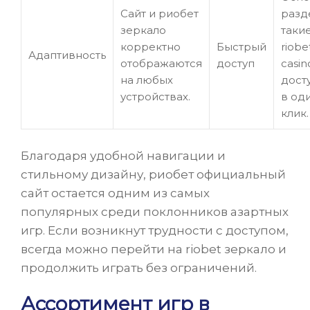
Сайт и риобет
разд
зеркало
таки
корректно
Быстрый
riobe
Адаптивность
отображаются
доступ
casin
на любых
дост
устройствах.
в од
клик.
Благодаря удобной навигации и
стильному дизайну, риобет официальный
сайт остается одним из самых
популярных среди поклонников азартных
игр. Если возникнут трудности с доступом,
всегда можно перейти на riobet зеркало и
продолжить играть без ограничений.
Ассортимент игр в