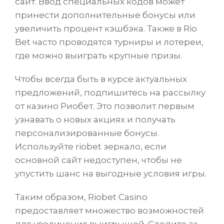
сайт. Ввод специальных кодов может
принести дополнительные бонусы или
увеличить процент кэшбэка. Также в Rio
Bet часто проводятся турниры и лотереи,
где можно выиграть крупные призы.
Чтобы всегда быть в курсе актуальных
предложений, подпишитесь на рассылку
от казино Риобет. Это позволит первым
узнавать о новых акциях и получать
персонализированные бонусы.
Используйте riobet зеркало, если
основной сайт недоступен, чтобы не
упустить шанс на выгодные условия игры.
Таким образом, Riobet Casino
предоставляет множество возможностей