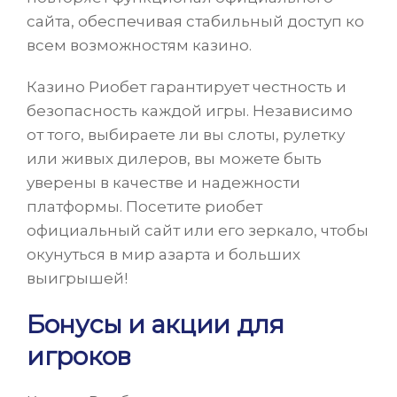
сайта, обеспечивая стабильный доступ ко
всем возможностям казино.
Казино Риобет гарантирует честность и
безопасность каждой игры. Независимо
от того, выбираете ли вы слоты, рулетку
или живых дилеров, вы можете быть
уверены в качестве и надежности
платформы. Посетите риобет
официальный сайт или его зеркало, чтобы
окунуться в мир азарта и больших
выигрышей!
Бонусы и акции для
игроков