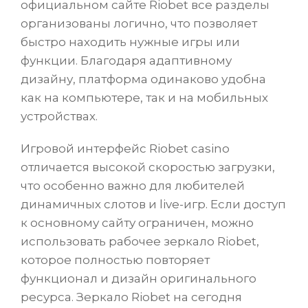
официальном сайте Riobet все разделы
организованы логично, что позволяет
быстро находить нужные игры или
функции. Благодаря адаптивному
дизайну, платформа одинаково удобна
как на компьютере, так и на мобильных
устройствах.
Игровой интерфейс Riobet casino
отличается высокой скоростью загрузки,
что особенно важно для любителей
динамичных слотов и live-игр. Если доступ
к основному сайту ограничен, можно
использовать рабочее зеркало Riobet,
которое полностью повторяет
функционал и дизайн оригинального
ресурса. Зеркало Riobet на сегодня