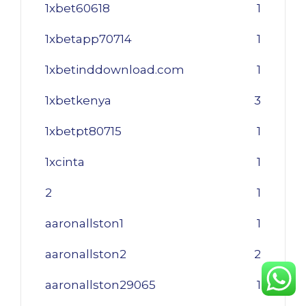
1xbet60618
1
1xbetapp70714
1
1xbetinddownload.com
1
1xbetkenya
3
1xbetpt80715
1
1xcinta
1
2
1
aaronallston1
1
aaronallston2
2
aaronallston29065
1