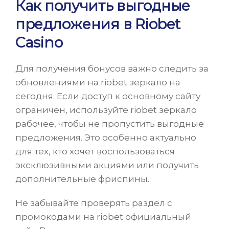
Как получить выгодные
предложения в Riobet
Casino
Для получения бонусов важно следить за
обновлениями на riobet зеркало на
сегодня. Если доступ к основному сайту
ограничен, используйте riobet зеркало
рабочее, чтобы не пропустить выгодные
предложения. Это особенно актуально
для тех, кто хочет воспользоваться
эксклюзивными акциями или получить
дополнительные фриспины.
Не забывайте проверять раздел с
промокодами на riobet официальный