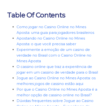
Table Of Contents
Como jogar no Casino Online no Mines
Aposta: uma guia para jogadores brasileiros
Apostando no Casino Online no Mines
Aposta: o que você precisa saber
Experimente a emoção de um casino de
verdade no Brasil com o Casino Online no
Mines Aposta
O cassino online que traz a experiência de
jogar em um cassino de verdade para o Brasil
Jogue ao Casino Online no Mines Aposta: os
melhores jogos de cassino estão aqui
Por que o Casino Online no Mines Aposta é a
melhor opção de cassino online no Brasil?
Dúvidas frequentes sobre Jogue ao Casino