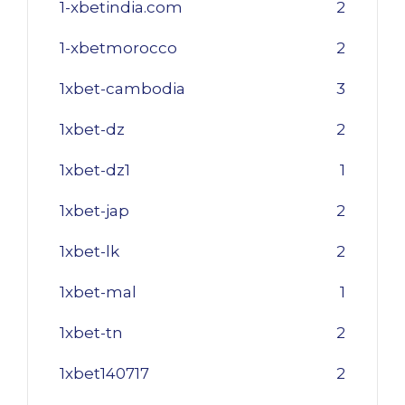
1-xbetindia.com
2
1-xbetmorocco
2
1xbet-cambodia
3
1xbet-dz
2
1xbet-dz1
1
1xbet-jap
2
1xbet-lk
2
1xbet-mal
1
1xbet-tn
2
1xbet140717
2