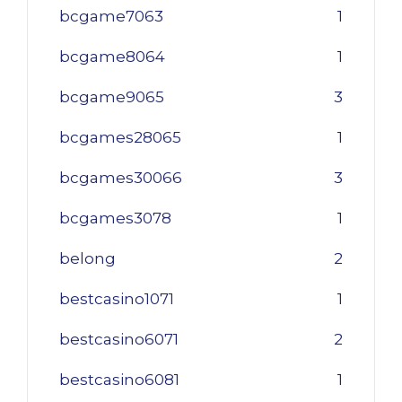
bcgame7063
1
bcgame8064
1
bcgame9065
3
bcgames28065
1
bcgames30066
3
bcgames3078
1
belong
2
bestcasino1071
1
bestcasino6071
2
bestcasino6081
1