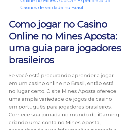
Online no Mines Aposta – Experiência de
Casinos de verdade no Brasil
Como jogar no Casino
Online no Mines Aposta:
uma guia para jogadores
brasileiros
Se você está procurando aprender a jogar
em um casino online no Brasil, então está
no lugar certo. O site Mines Aposta oferece
uma ampla variedade de jogos de casino
em português para jogadores brasileiros.
Comece sua jornada no mundo do iGaming
criando uma conta no Mines Aposta,