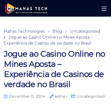
Mahas Technologies
Blog
Uncategorized
Jogue ao Casino Online no Mines Aposta –
Experiência de Casinos de verdade no Brasil
Jogue ao Casino Online no
Mines Aposta –
Experiência de Casinos de
verdade no Brasil
December 11, 2024
admin
Uncategorized