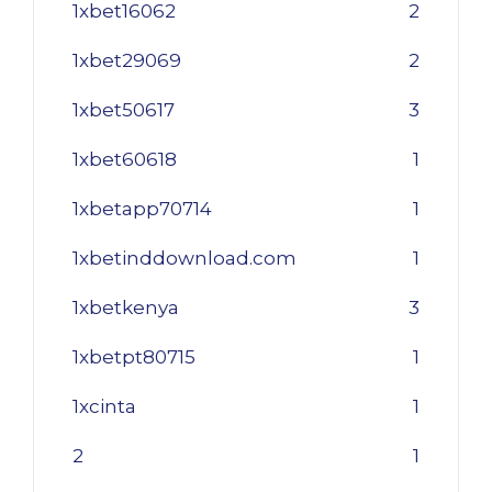
1xbet16062
2
1xbet29069
2
1xbet50617
3
1xbet60618
1
1xbetapp70714
1
1xbetinddownload.com
1
1xbetkenya
3
1xbetpt80715
1
1xcinta
1
2
1