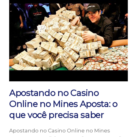
Apostando no Casino
Online no Mines Aposta: o
que você precisa saber
Apostando no Casino Online no Mines