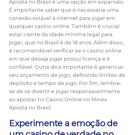
Aposta no Brasil é uma opção em expansão.
É importante saber que é necessária uma
conexão estável à internet para jogar em
qualquer casino online. Também é crucial
estar ciente da idade mínima legal para
jogar, que no Brasil é de 18 anos. Além disso,
é recomendável verificar se o casino online
em que deseja jogar possui licença e é
confiável. Outra dica importante é gerenciar
seu orçamento de jogo, definindo limites de
depósito e tempo de jogo. Por fim, lembre-
se de se divertir e jogar responsavelmente
ao apostar no Casino Online no Mines
Aposta no Brasil.
Experimente a emoção de
um casino de verdade no