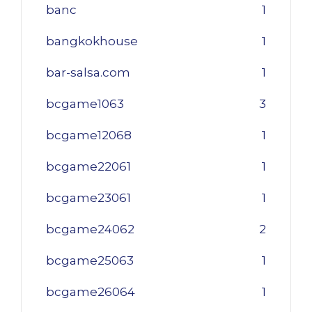
banc
1
bangkokhouse
1
bar-salsa.com
1
bcgame1063
3
bcgame12068
1
bcgame22061
1
bcgame23061
1
bcgame24062
2
bcgame25063
1
bcgame26064
1