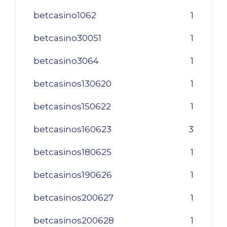
betcasino1062
1
betcasino30051
1
betcasino3064
1
betcasinos130620
1
betcasinos150622
1
betcasinos160623
3
betcasinos180625
1
betcasinos190626
1
betcasinos200627
1
betcasinos200628
1