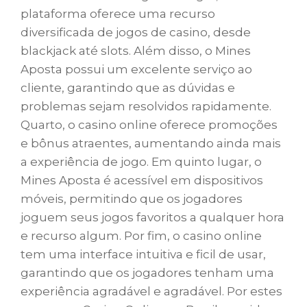
plataforma oferece uma recurso
diversificada de jogos de casino, desde
blackjack até slots. Além disso, o Mines
Aposta possui um excelente serviço ao
cliente, garantindo que as dúvidas e
problemas sejam resolvidos rapidamente.
Quarto, o casino online oferece promoções
e bônus atraentes, aumentando ainda mais
a experiência de jogo. Em quinto lugar, o
Mines Aposta é acessível em dispositivos
móveis, permitindo que os jogadores
joguem seus jogos favoritos a qualquer hora
e recurso algum. Por fim, o casino online
tem uma interface intuitiva e ficil de usar,
garantindo que os jogadores tenham uma
experiência agradável e agradável. Por estes