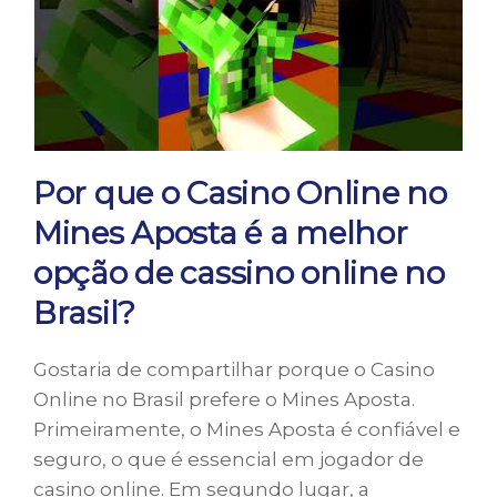
Por que o Casino Online no
Mines Aposta é a melhor
opção de cassino online no
Brasil?
Gostaria de compartilhar porque o Casino
Online no Brasil prefere o Mines Aposta.
Primeiramente, o Mines Aposta é confiável e
seguro, o que é essencial em jogador de
casino online. Em segundo lugar, a