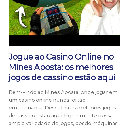
Jogue ao Casino Online no
Mines Aposta: os melhores
jogos de cassino estão aqui
Bem-vindo ao Mines Aposta, onde jogar em
um casino online nunca foi tão
emocionante! Descubra os melhores jogos
de cassino estão aqui. Experimente nossa
ampla variedade de jogos, desde máquinas