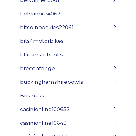
betwinner3061
2
betwinner4062
1
bitcoinbookies22061
2
bits4motorbikes
1
blackmanbooks
1
breconfringe
2
buckinghamshirebowls
1
Business
1
casinionline100652
1
casinionline10643
1