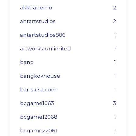
akktranemo
2
antartstudios
2
antartstudios806
1
artworks-unlimited
1
banc
1
bangkokhouse
1
bar-salsa.com
1
bcgame1063
3
bcgame12068
1
bcgame22061
1