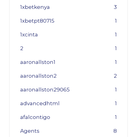
1xbetkenya
3
1xbetpt80715
1
1xcinta
1
2
1
aaronallston1
1
aaronallston2
2
aaronallston29065
1
advancedhtml
1
afalcontigo
1
Agents
8