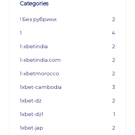
Categories
! Без рубрики
2
1
4
1-xbetindia
2
1-xbetindia.com
2
1-xbetmorocco
2
1xbet-cambodia
3
1xbet-dz
2
1xbet-dz1
1
1xbet-jap
2