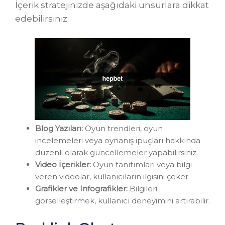
İçerik stratejinizde aşağıdaki unsurlara dikkat
edebilirsiniz:
Blog Yazıları:
Oyun trendleri, oyun
incelemeleri veya oynanış ipuçları hakkında
düzenli olarak güncellemeler yapabilirsiniz.
Video İçerikler:
Oyun tanıtımları veya bilgi
veren videolar, kullanıcıların ilgisini çeker.
Grafikler ve Infografikler:
Bilgileri
görselleştirmek, kullanıcı deneyimini artırabilir.