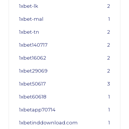
1xbet-lk
2
1xbet-mal
1
1xbet-tn
2
1xbet140717
2
1xbet16062
2
1xbet29069
2
1xbet50617
3
1xbet60618
1
1xbetapp70714
1
1xbetinddownload.com
1