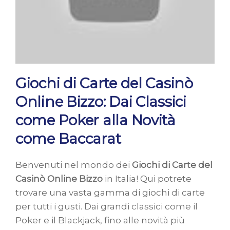
Giochi di Carte del Casinò
Online Bizzo: Dai Classici
come Poker alla Novità
come Baccarat
Benvenuti nel mondo dei
Giochi di Carte del
Casinò Online Bizzo
in Italia! Qui potrete
trovare una vasta gamma di giochi di carte
per tutti i gusti. Dai grandi classici come il
Poker e il Blackjack, fino alle novità più