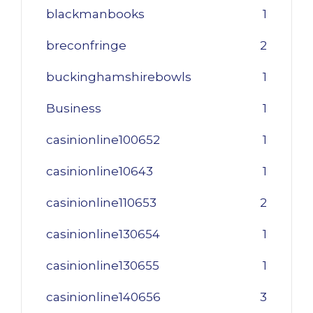
blackmanbooks
1
breconfringe
2
buckinghamshirebowls
1
Business
1
casinionline100652
1
casinionline10643
1
casinionline110653
2
casinionline130654
1
casinionline130655
1
casinionline140656
3