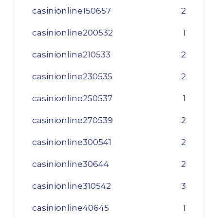
casinionline150657
2
casinionline200532
1
casinionline210533
2
casinionline230535
2
casinionline250537
1
casinionline270539
2
casinionline300541
2
casinionline30644
2
casinionline310542
3
casinionline40645
1