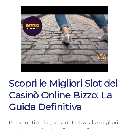
Scopri le Migliori Slot del
Casinò Online Bizzo: La
Guida Definitiva
Benvenuti nella guida definitiva alle migliori