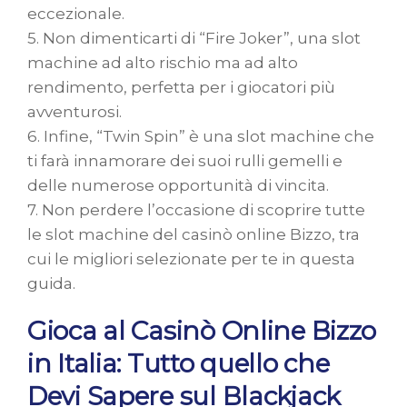
eccezionale.
5. Non dimenticarti di “Fire Joker”, una slot
machine ad alto rischio ma ad alto
rendimento, perfetta per i giocatori più
avventurosi.
6. Infine, “Twin Spin” è una slot machine che
ti farà innamorare dei suoi rulli gemelli e
delle numerose opportunità di vincita.
7. Non perdere l’occasione di scoprire tutte
le slot machine del casinò online Bizzo, tra
cui le migliori selezionate per te in questa
guida.
Gioca al Casinò Online Bizzo
in Italia: Tutto quello che
Devi Sapere sul Blackjack