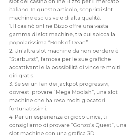
slot del casinò online Bizzo per il mercato
italiano. In questo articolo, scoprirai slot
machine esclusive e di alta qualità.
1. Il casinò online Bizzo offre una vasta
gamma di slot machine, tra cui spicca la
popolarissima “Book of Dead”.
2. Un’altra slot machine da non perdere è
“Starburst”, famosa per le sue grafiche
accattivanti e la possibilità di vincere molti
giri gratis.
3. Se sei un fan dei jackpot progressivi,
dovresti provare “Mega Moolah”, una slot
machine che ha reso molti giocatori
fortunatissimi.
4. Per un’esperienza di gioco unica, ti
consigliamo di provare “Gonzo’s Quest”, una
slot machine con una grafica 3D