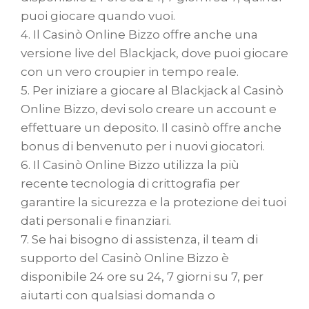
puoi giocare quando vuoi.
4. Il Casinò Online Bizzo offre anche una
versione live del Blackjack, dove puoi giocare
con un vero croupier in tempo reale.
5. Per iniziare a giocare al Blackjack al Casinò
Online Bizzo, devi solo creare un account e
effettuare un deposito. Il casinò offre anche
bonus di benvenuto per i nuovi giocatori.
6. Il Casinò Online Bizzo utilizza la più
recente tecnologia di crittografia per
garantire la sicurezza e la protezione dei tuoi
dati personali e finanziari.
7. Se hai bisogno di assistenza, il team di
supporto del Casinò Online Bizzo è
disponibile 24 ore su 24, 7 giorni su 7, per
aiutarti con qualsiasi domanda o