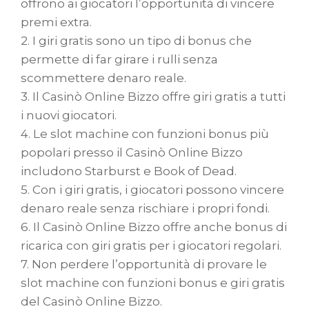
offrono ai giocatori l’opportunità di vincere
premi extra.
2. I giri gratis sono un tipo di bonus che
permette di far girare i rulli senza
scommettere denaro reale.
3. Il Casinò Online Bizzo offre giri gratis a tutti
i nuovi giocatori.
4. Le slot machine con funzioni bonus più
popolari presso il Casinò Online Bizzo
includono Starburst e Book of Dead.
5. Con i giri gratis, i giocatori possono vincere
denaro reale senza rischiare i propri fondi.
6. Il Casinò Online Bizzo offre anche bonus di
ricarica con giri gratis per i giocatori regolari.
7. Non perdere l’opportunità di provare le
slot machine con funzioni bonus e giri gratis
del Casinò Online Bizzo.