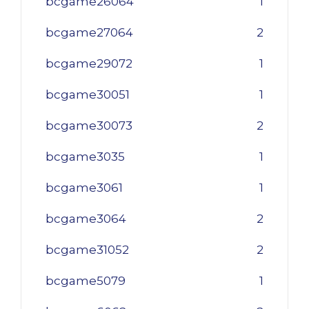
bcgame26064
1
bcgame27064
2
bcgame29072
1
bcgame30051
1
bcgame30073
2
bcgame3035
1
bcgame3061
1
bcgame3064
2
bcgame31052
2
bcgame5079
1