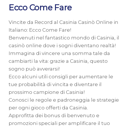
Ecco Come Fare
Vincite da Record al Casinia Casinò Online in
Italiano: Ecco Come Fare!
Benvenuti nel fantastico mondo di Casinia, il
casinò online dove i sogni diventano realtà!
Immagina di vincere una somma tale da
cambiarti la vita: grazie a Casinia, questo
sogno può avverarsi!
Ecco alcuni utili consigli per aumentare le
tue probabilità di vincita e diventare il
prossimo campione di Casinia!
Conosci le regole e padroneggia le strategie
per ogni gioco offerti da Casinia.
Approfitta dei bonus di benvenuto e
promozioni speciali per amplificare il tuo