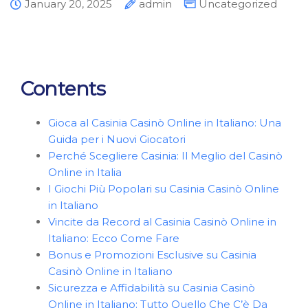
January 20, 2025
admin
Uncategorized
Contents
Gioca al Casinia Casinò Online in Italiano: Una
Guida per i Nuovi Giocatori
Perché Scegliere Casinia: Il Meglio del Casinò
Online in Italia
I Giochi Più Popolari su Casinia Casinò Online
in Italiano
Vincite da Record al Casinia Casinò Online in
Italiano: Ecco Come Fare
Bonus e Promozioni Esclusive su Casinia
Casinò Online in Italiano
Sicurezza e Affidabilità su Casinia Casinò
Online in Italiano: Tutto Quello Che C’è Da