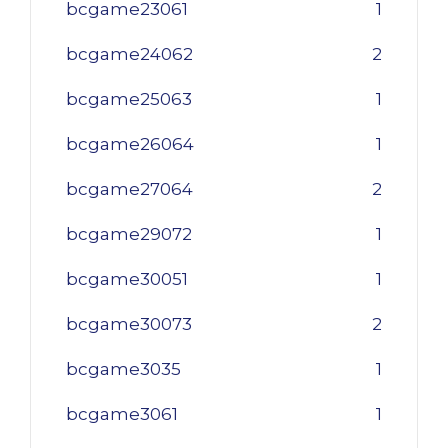
bcgame23061
1
bcgame24062
2
bcgame25063
1
bcgame26064
1
bcgame27064
2
bcgame29072
1
bcgame30051
1
bcgame30073
2
bcgame3035
1
bcgame3061
1