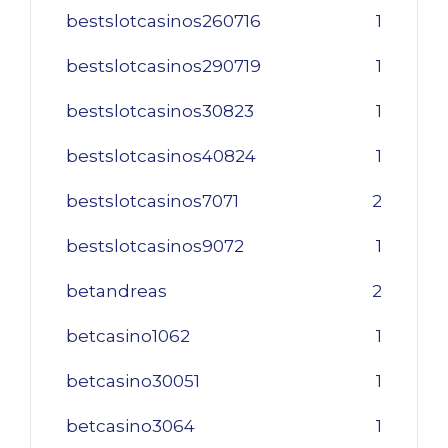
bestslotcasinos260716
1
bestslotcasinos290719
1
bestslotcasinos30823
1
bestslotcasinos40824
1
bestslotcasinos7071
2
bestslotcasinos9072
1
betandreas
2
betcasino1062
1
betcasino30051
1
betcasino3064
1