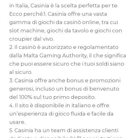
in Italia, Casinia è la scelta perfetta per te.
Ecco perché:1. Casinia offre una vasta
gamma di giochi da casinò online, tra cui
slot machine, giochi da tavolo e giochi con
croupier dal vivo.
2. Il casinò è autorizzato e regolamentato
dalla Malta Gaming Authority, il che significa
che puoi essere sicuro che i tuoi soldi siano
al sicuro.
3. Casinia offre anche bonus e promozioni
generosi, incluso un bonus di benvenuto
del 100% sul tuo primo deposito.
4. Il sito è disponibile in italiano e offre
un’esperienza di gioco fluida e facile da
usare.
5. Casinia ha un team di assistenza clienti