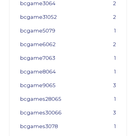
bcgame3064
2
bcgame31052
2
bcgame5079
1
bcgame6062
2
bcgame7063
1
bcgame8064
1
bcgame9065
3
bcgames28065
1
bcgames30066
3
bcgames3078
1