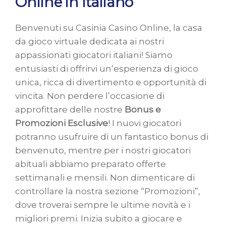
Online in Italiano
Benvenuti su Casinia Casino Online, la casa
da gioco virtuale dedicata ai nostri
appassionati giocatori italiani! Siamo
entusiasti di offrirvi un’esperienza di gioco
unica, ricca di divertimento e opportunità di
vincita. Non perdere l’occasione di
approfittare delle nostre
Bonus e
Promozioni Esclusive
! I nuovi giocatori
potranno usufruire di un fantastico bonus di
benvenuto, mentre per i nostri giocatori
abituali abbiamo preparato offerte
settimanali e mensili. Non dimenticare di
controllare la nostra sezione “Promozioni”,
dove troverai sempre le ultime novità e i
migliori premi. Inizia subito a giocare e