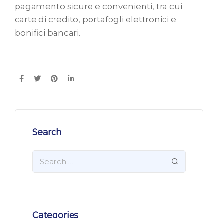
pagamento sicure e convenienti, tra cui
carte di credito, portafogli elettronici e
bonifici bancari.
Search
Categories