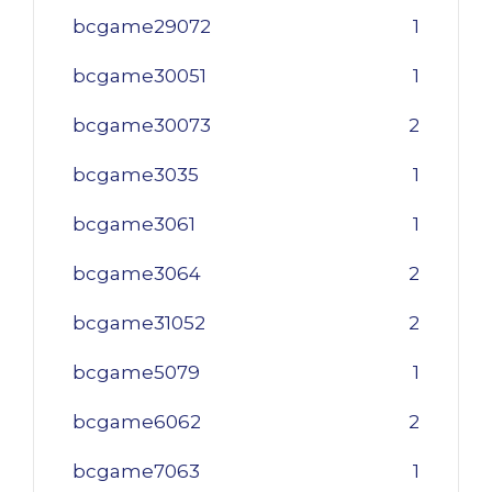
bcgame29072
1
bcgame30051
1
bcgame30073
2
bcgame3035
1
bcgame3061
1
bcgame3064
2
bcgame31052
2
bcgame5079
1
bcgame6062
2
bcgame7063
1