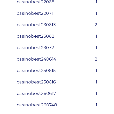
casinobest22068
1
casinobest22071
1
casinobest230613
2
casinobest23062
1
casinobest23072
1
casinobest240614
2
casinobest250615
1
casinobest250616
1
casinobest260617
1
casinobest260748
1