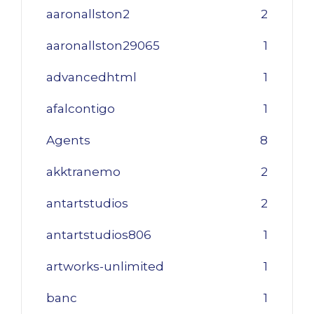
aaronallston2
2
aaronallston29065
1
advancedhtml
1
afalcontigo
1
Agents
8
akktranemo
2
antartstudios
2
antartstudios806
1
artworks-unlimited
1
banc
1