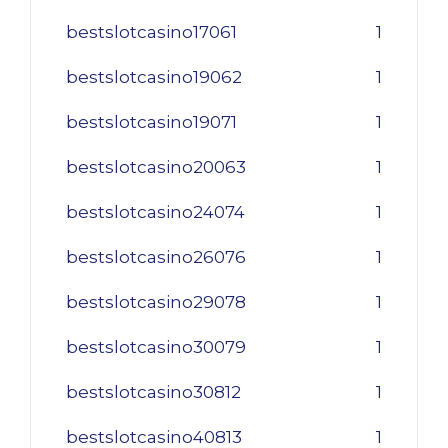
bestslotcasino17061
1
bestslotcasino19062
1
bestslotcasino19071
1
bestslotcasino20063
1
bestslotcasino24074
1
bestslotcasino26076
1
bestslotcasino29078
1
bestslotcasino30079
1
bestslotcasino30812
1
bestslotcasino40813
1