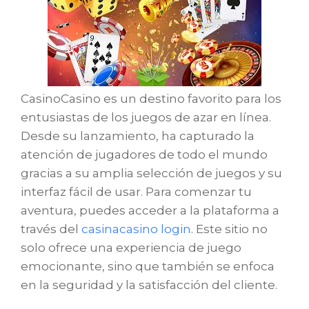
CasinoCasino es un destino favorito para los
entusiastas de los juegos de azar en línea.
Desde su lanzamiento, ha capturado la
atención de jugadores de todo el mundo
gracias a su amplia selección de juegos y su
interfaz fácil de usar. Para comenzar tu
aventura, puedes acceder a la plataforma a
través del
casinacasino login
. Este sitio no
solo ofrece una experiencia de juego
emocionante, sino que también se enfoca
en la seguridad y la satisfacción del cliente.