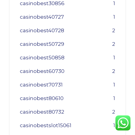
casinobest30856
1
casinobest40727
1
casinobest40728
2
casinobest50729
2
casinobest50858
1
casinobest60730
2
casinobest70731
1
casinobest80610
1
casinobest80732
2
casinobestslot15061
1