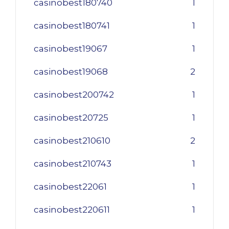
casinobest180740
1
casinobest180741
1
casinobest19067
1
casinobest19068
2
casinobest200742
1
casinobest20725
1
casinobest210610
2
casinobest210743
1
casinobest22061
1
casinobest220611
1