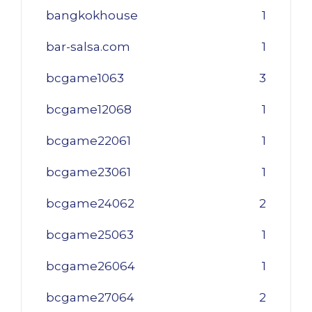
bangkokhouse
1
bar-salsa.com
1
bcgame1063
3
bcgame12068
1
bcgame22061
1
bcgame23061
1
bcgame24062
2
bcgame25063
1
bcgame26064
1
bcgame27064
2