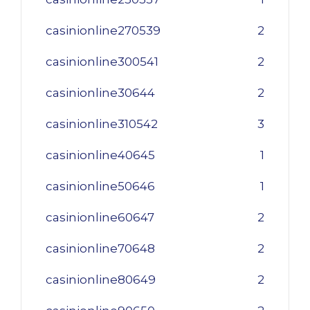
casinionline270539
2
casinionline300541
2
casinionline30644
2
casinionline310542
3
casinionline40645
1
casinionline50646
1
casinionline60647
2
casinionline70648
2
casinionline80649
2