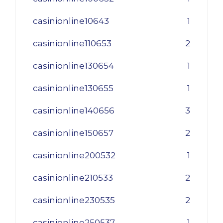
casinionline10643
1
casinionline110653
2
casinionline130654
1
casinionline130655
1
casinionline140656
3
casinionline150657
2
casinionline200532
1
casinionline210533
2
casinionline230535
2
casinionline250537
1