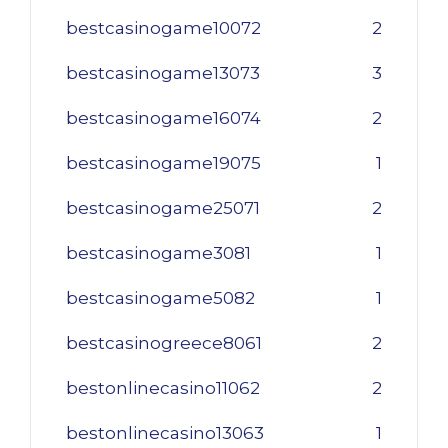
bestcasinogame10072
2
bestcasinogame13073
3
bestcasinogame16074
2
bestcasinogame19075
1
bestcasinogame25071
2
bestcasinogame3081
1
bestcasinogame5082
1
bestcasinogreece8061
2
bestonlinecasino11062
2
bestonlinecasino13063
1