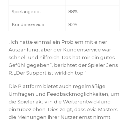
Spielangebot
88%
Kundenservice
82%
„Ich hatte einmal ein Problem mit einer
Auszahlung, aber der Kundenservice war
schnell und hilfreich. Das hat mir ein gutes
Gefühl gegeben“, berichtet der Spieler Jens
R. „Der Support ist wirklich top!“
Die Plattform bietet auch regelmäßige
Umfragen und Feedbackmöglichkeiten, um
die Spieler aktiv in die Weiterentwicklung
einzubeziehen. Dies zeigt, dass Avia Masters
die Meinungen ihrer Nutzer ernst nimmt.