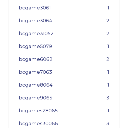
bcgame3061
1
bcgame3064
2
bcgame31052
2
bcgame5079
1
bcgame6062
2
bcgame7063
1
bcgame8064
1
bcgame9065
3
bcgames28065
1
bcgames30066
3