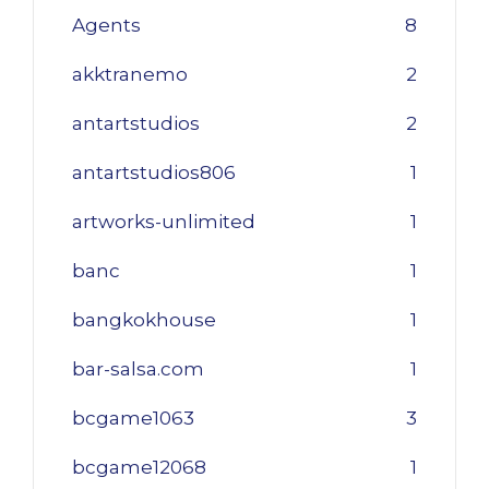
Agents
8
akktranemo
2
antartstudios
2
antartstudios806
1
artworks-unlimited
1
banc
1
bangkokhouse
1
bar-salsa.com
1
bcgame1063
3
bcgame12068
1