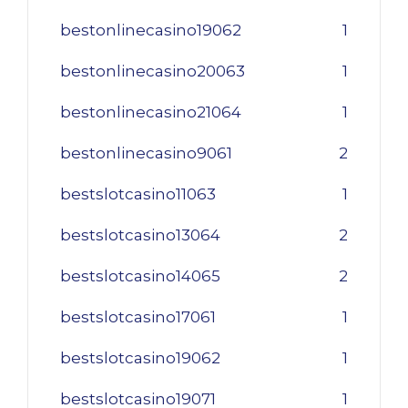
bestonlinecasino19062
1
bestonlinecasino20063
1
bestonlinecasino21064
1
bestonlinecasino9061
2
bestslotcasino11063
1
bestslotcasino13064
2
bestslotcasino14065
2
bestslotcasino17061
1
bestslotcasino19062
1
bestslotcasino19071
1