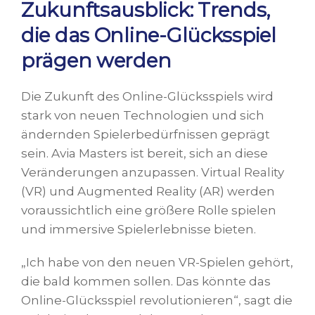
Zukunftsausblick: Trends,
die das Online-Glücksspiel
prägen werden
Die Zukunft des Online-Glücksspiels wird
stark von neuen Technologien und sich
ändernden Spielerbedürfnissen geprägt
sein. Avia Masters ist bereit, sich an diese
Veränderungen anzupassen. Virtual Reality
(VR) und Augmented Reality (AR) werden
voraussichtlich eine größere Rolle spielen
und immersive Spielerlebnisse bieten.
„Ich habe von den neuen VR-Spielen gehört,
die bald kommen sollen. Das könnte das
Online-Glücksspiel revolutionieren“, sagt die