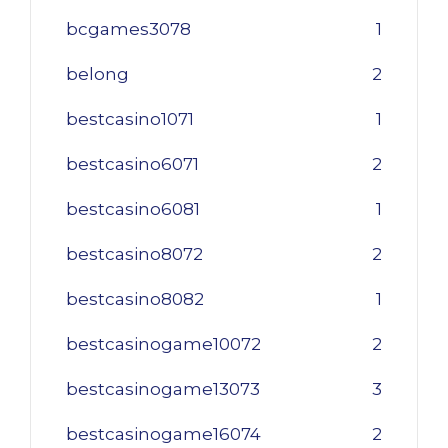
bcgames3078
1
belong
2
bestcasino1071
1
bestcasino6071
2
bestcasino6081
1
bestcasino8072
2
bestcasino8082
1
bestcasinogame10072
2
bestcasinogame13073
3
bestcasinogame16074
2