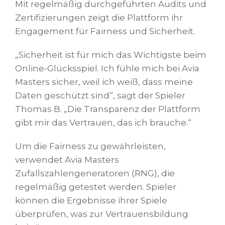
Mit regelmäßig durchgeführten Audits und
Zertifizierungen zeigt die Plattform ihr
Engagement für Fairness und Sicherheit.
„Sicherheit ist für mich das Wichtigste beim
Online-Glücksspiel. Ich fühle mich bei Avia
Masters sicher, weil ich weiß, dass meine
Daten geschützt sind“, sagt der Spieler
Thomas B. „Die Transparenz der Plattform
gibt mir das Vertrauen, das ich brauche.“
Um die Fairness zu gewährleisten,
verwendet Avia Masters
Zufallszahlengeneratoren (RNG), die
regelmäßig getestet werden. Spieler
können die Ergebnisse ihrer Spiele
überprüfen, was zur Vertrauensbildung