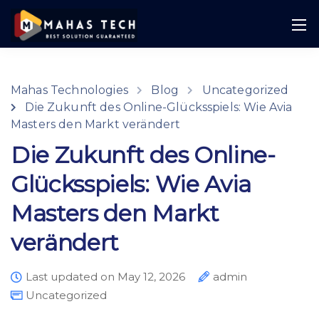
Mahas Technologies
Blog
Uncategorized
Die Zukunft des Online-Glücksspiels: Wie Avia
Masters den Markt verändert
Die Zukunft des Online-
Glücksspiels: Wie Avia
Masters den Markt
verändert
Last updated on May 12, 2026
admin
Uncategorized