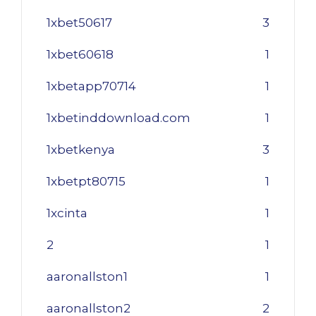
1xbet50617
3
1xbet60618
1
1xbetapp70714
1
1xbetinddownload.com
1
1xbetkenya
3
1xbetpt80715
1
1xcinta
1
2
1
aaronallston1
1
aaronallston2
2