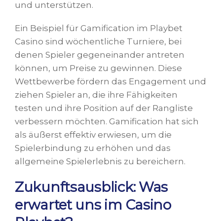
und unterstützen.
Ein Beispiel für Gamification im Playbet
Casino sind wöchentliche Turniere, bei
denen Spieler gegeneinander antreten
können, um Preise zu gewinnen. Diese
Wettbewerbe fördern das Engagement und
ziehen Spieler an, die ihre Fähigkeiten
testen und ihre Position auf der Rangliste
verbessern möchten. Gamification hat sich
als äußerst effektiv erwiesen, um die
Spielerbindung zu erhöhen und das
allgemeine Spielerlebnis zu bereichern.
Zukunftsausblick: Was
erwartet uns im Casino