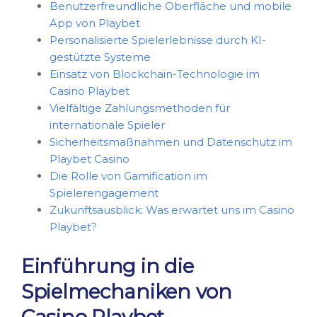
Benutzerfreundliche Oberfläche und mobile
App von Playbet
Personalisierte Spielerlebnisse durch KI-
gestützte Systeme
Einsatz von Blockchain-Technologie im
Casino Playbet
Vielfältige Zahlungsmethoden für
internationale Spieler
Sicherheitsmaßnahmen und Datenschutz im
Playbet Casino
Die Rolle von Gamification im
Spielerengagement
Zukunftsausblick: Was erwartet uns im Casino
Playbet?
Einführung in die
Spielmechaniken von