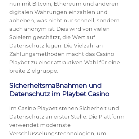
nun mit Bitcoin, Ethereum und anderen
digitalen Währungen einzahlen und
abheben, was nicht nur schnell, sondern
auch anonym ist. Dies wird von vielen
Spielern geschätzt, die Wert auf
Datenschutz legen. Die Vielzahl an
Zahlungsmethoden macht das Casino
Playbet zu einer attraktiven Wahl für eine
breite Zielgruppe.
Sicherheitsmaßnahmen und
Datenschutz im Playbet Casino
Im Casino Playbet stehen Sicherheit und
Datenschutz an erster Stelle. Die Plattform
verwendet modernste
Verschlüsselungstechnologien, um