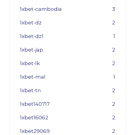
1xbet-cambodia
3
1xbet-dz
2
1xbet-dz1
1
1xbet-jap
2
1xbet-lk
2
1xbet-mal
1
1xbet-tn
2
1xbet140717
2
1xbet16062
2
1xbet29069
2