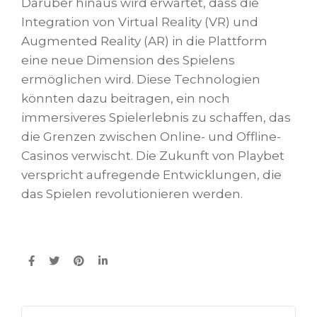
Darüber hinaus wird erwartet, dass die
Integration von Virtual Reality (VR) und
Augmented Reality (AR) in die Plattform
eine neue Dimension des Spielens
ermöglichen wird. Diese Technologien
könnten dazu beitragen, ein noch
immersiveres Spielerlebnis zu schaffen, das
die Grenzen zwischen Online- und Offline-
Casinos verwischt. Die Zukunft von Playbet
verspricht aufregende Entwicklungen, die
das Spielen revolutionieren werden.