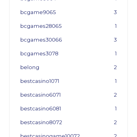
bcgame9065
3
bcgames28065
1
bcgames30066
3
bcgames3078
1
belong
2
bestcasino1071
1
bestcasino6071
2
bestcasino6081
1
bestcasino8072
2
bestcasinogame10072
2