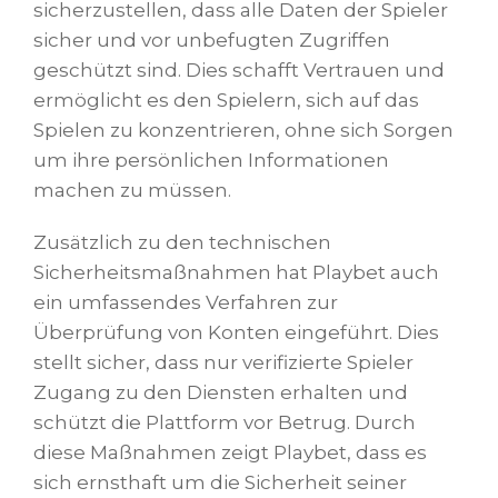
sicherzustellen, dass alle Daten der Spieler
sicher und vor unbefugten Zugriffen
geschützt sind. Dies schafft Vertrauen und
ermöglicht es den Spielern, sich auf das
Spielen zu konzentrieren, ohne sich Sorgen
um ihre persönlichen Informationen
machen zu müssen.
Zusätzlich zu den technischen
Sicherheitsmaßnahmen hat Playbet auch
ein umfassendes Verfahren zur
Überprüfung von Konten eingeführt. Dies
stellt sicher, dass nur verifizierte Spieler
Zugang zu den Diensten erhalten und
schützt die Plattform vor Betrug. Durch
diese Maßnahmen zeigt Playbet, dass es
sich ernsthaft um die Sicherheit seiner