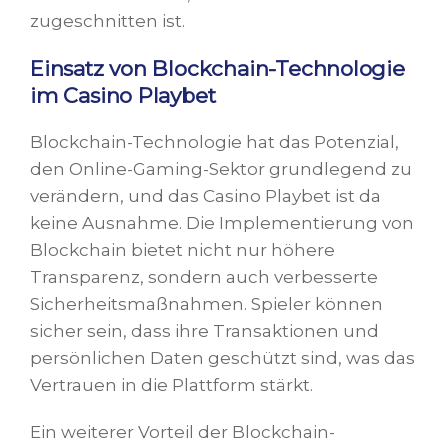
zugeschnitten ist.
Einsatz von Blockchain-Technologie
im Casino Playbet
Blockchain-Technologie hat das Potenzial,
den Online-Gaming-Sektor grundlegend zu
verändern, und das Casino Playbet ist da
keine Ausnahme. Die Implementierung von
Blockchain bietet nicht nur höhere
Transparenz, sondern auch verbesserte
Sicherheitsmaßnahmen. Spieler können
sicher sein, dass ihre Transaktionen und
persönlichen Daten geschützt sind, was das
Vertrauen in die Plattform stärkt.
Ein weiterer Vorteil der Blockchain-