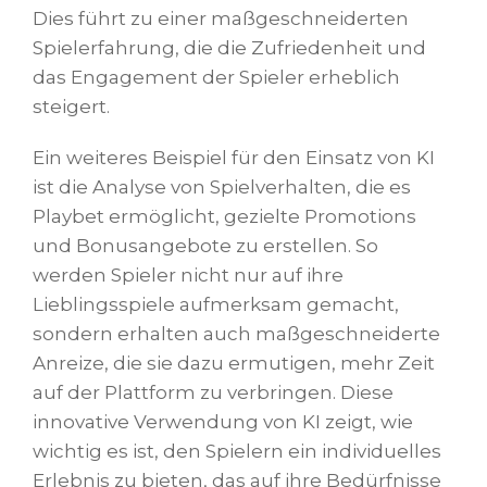
Dies führt zu einer maßgeschneiderten
Spielerfahrung, die die Zufriedenheit und
das Engagement der Spieler erheblich
steigert.
Ein weiteres Beispiel für den Einsatz von KI
ist die Analyse von Spielverhalten, die es
Playbet ermöglicht, gezielte Promotions
und Bonusangebote zu erstellen. So
werden Spieler nicht nur auf ihre
Lieblingsspiele aufmerksam gemacht,
sondern erhalten auch maßgeschneiderte
Anreize, die sie dazu ermutigen, mehr Zeit
auf der Plattform zu verbringen. Diese
innovative Verwendung von KI zeigt, wie
wichtig es ist, den Spielern ein individuelles
Erlebnis zu bieten, das auf ihre Bedürfnisse