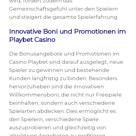
wird, fördert zudem das
Gemeinschaftsgefühl unter den Spielern
und steigert die gesamte Spielerfahrung.
Innovative Boni und Promotionen im
Playbet Casino
Die Bonusangebote und Promotionen im
Casino Playbet sind darauf ausgelegt, neue
Spieler zu gewinnen und bestehende
Kunden langfristig zu binden. Besonders
hervorzuheben sind die innovativen
Willkommensboni, die nicht nur Freispiele
beinhalten, sondern auch verschiedene
Spielarten abdecken. Dies ermöglicht es
den Spielern, verschiedene Spiele
auszuprobieren und gleichzeitig von
attraktiven Angeboten zu profitieren.