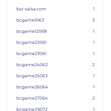
bar-salsa.com
1
bcgame1063
3
bcgame12068
1
bcgame22061
1
bcgame23061
1
bcgame24062
2
bcgame25063
1
bcgame26064
1
bcgame27064
2
bcgame29072
1