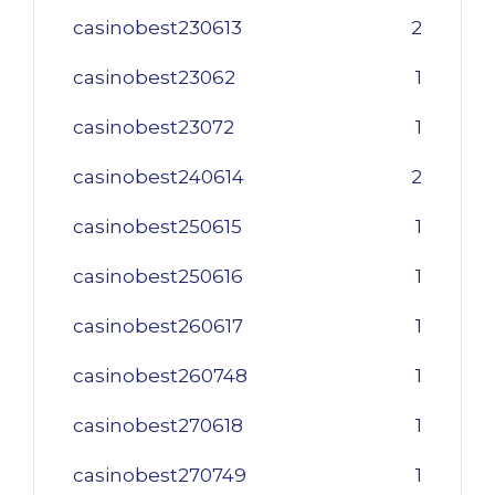
casinobest230613
2
casinobest23062
1
casinobest23072
1
casinobest240614
2
casinobest250615
1
casinobest250616
1
casinobest260617
1
casinobest260748
1
casinobest270618
1
casinobest270749
1