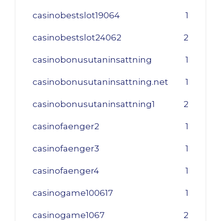
casinobestslot19064
1
casinobestslot24062
2
casinobonusutaninsattning
1
casinobonusutaninsattning.net
1
casinobonusutaninsattning1
2
casinofaenger2
1
casinofaenger3
1
casinofaenger4
1
casinogame100617
1
casinogame1067
2