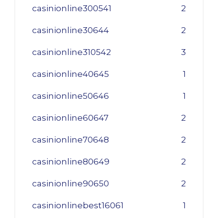
casinionline300541
2
casinionline30644
2
casinionline310542
3
casinionline40645
1
casinionline50646
1
casinionline60647
2
casinionline70648
2
casinionline80649
2
casinionline90650
2
casinionlinebest16061
1