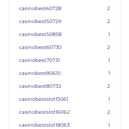
casinobest40728
2
casinobest50729
2
casinobest50858
1
casinobest60730
2
casinobest70731
1
casinobest80610
1
casinobest80732
2
casinobestslot15061
1
casinobestslot16062
2
casinobestslot18063
1