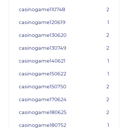
casinogame110748
2
casinogame120619
1
casinogame130620
2
casinogame130749
2
casinogame140621
1
casinogame150622
1
casinogame150750
2
casinogame170624
2
casinogame180625
2
casinogame180752
1