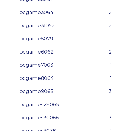
bcgame3064
2
bcgame31052
2
bcgame5079
1
bcgame6062
2
bcgame7063
1
bcgame8064
1
bcgame9065
3
bcgames28065
1
bcgames30066
3
bcgames3078
1