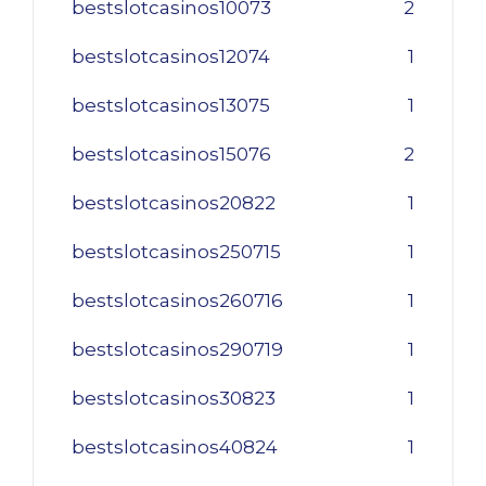
bestslotcasinos10073
2
bestslotcasinos12074
1
bestslotcasinos13075
1
bestslotcasinos15076
2
bestslotcasinos20822
1
bestslotcasinos250715
1
bestslotcasinos260716
1
bestslotcasinos290719
1
bestslotcasinos30823
1
bestslotcasinos40824
1