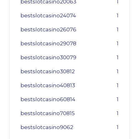
bestslotcasino20063
1
bestslotcasino24074
1
bestslotcasino26076
1
bestslotcasino29078
1
bestslotcasino30079
1
bestslotcasino30812
1
bestslotcasino40813
1
bestslotcasino60814
1
bestslotcasino70815
1
bestslotcasino9062
1