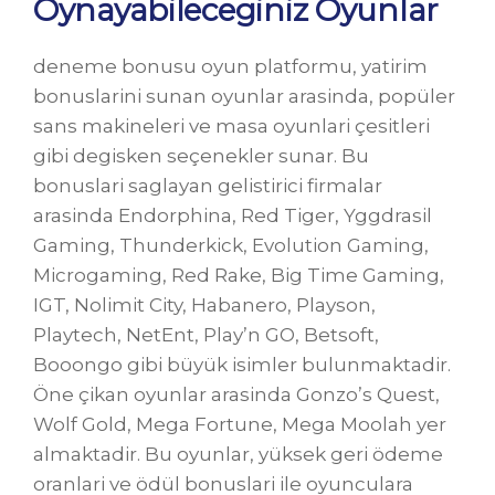
Oynayabileceginiz Oyunlar
deneme bonusu oyun platformu, yatirim
bonuslarini sunan oyunlar arasinda, popüler
sans makineleri ve masa oyunlari çesitleri
gibi degisken seçenekler sunar. Bu
bonuslari saglayan gelistirici firmalar
arasinda Endorphina, Red Tiger, Yggdrasil
Gaming, Thunderkick, Evolution Gaming,
Microgaming, Red Rake, Big Time Gaming,
IGT, Nolimit City, Habanero, Playson,
Playtech, NetEnt, Play’n GO, Betsoft,
Booongo gibi büyük isimler bulunmaktadir.
Öne çikan oyunlar arasinda Gonzo’s Quest,
Wolf Gold, Mega Fortune, Mega Moolah yer
almaktadir. Bu oyunlar, yüksek geri ödeme
oranlari ve ödül bonuslari ile oyunculara