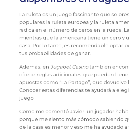
La ruleta es un juego fascinante que se pres
populares la ruleta europea y la ruleta amer
radica en el número de ceros en la rueda. L
mientras que la americana tiene un cero y u
casa. Por lo tanto, es recomendable optar p
tus probabilidades de ganar.
Además, en
Jugabet Casino
también encontr
ofrece reglas adicionales que pueden benefi
apuestas como “La Partage”, que devuelve la
Conocer estas diferencias te ayudará a elegi
juego.
Como me comentó Javier, un jugador habit
porque me siento más cómodo sabiendo que
de la casa es menor y eso me ha ayudado a 