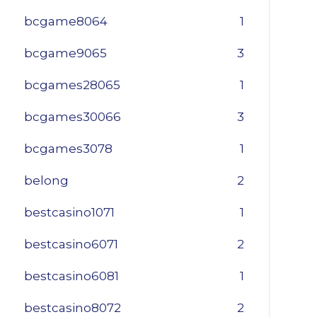
bcgame8064
1
bcgame9065
3
bcgames28065
1
bcgames30066
3
bcgames3078
1
belong
2
bestcasino1071
1
bestcasino6071
2
bestcasino6081
1
bestcasino8072
2