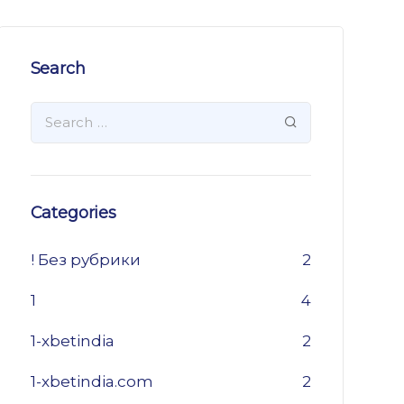
Search
Categories
! Без рубрики
2
1
4
1-xbetindia
2
1-xbetindia.com
2