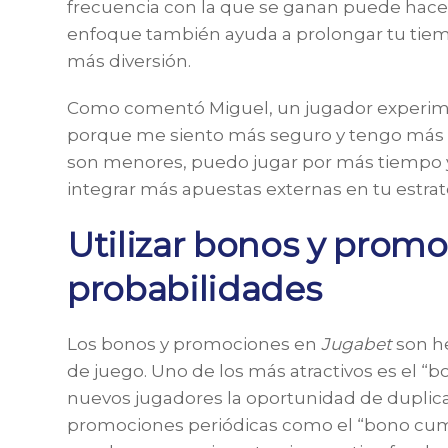
frecuencia con la que se ganan puede hacer 
enfoque también ayuda a prolongar tu tiem
más diversión.
Como comentó Miguel, un jugador experime
porque me siento más seguro y tengo más 
son menores, puedo jugar por más tiempo y 
integrar más apuestas externas en tu estrat
Utilizar bonos y promo
probabilidades
Los bonos y promociones en
Jugabet
son he
de juego. Uno de los más atractivos es el “
nuevos jugadores la oportunidad de duplic
promociones periódicas como el “bono cum