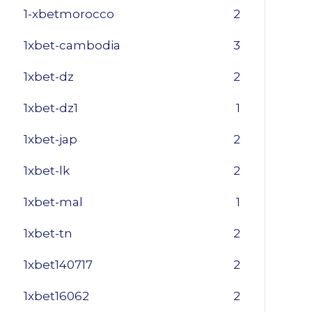
1-xbetmorocco
2
1xbet-cambodia
3
1xbet-dz
2
1xbet-dz1
1
1xbet-jap
2
1xbet-lk
2
1xbet-mal
1
1xbet-tn
2
1xbet140717
2
1xbet16062
2