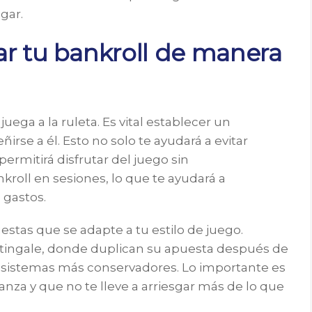
gar.
ar tu bankroll de manera
uega a la ruleta. Es vital establecer un
rse a él. Esto no solo te ayudará a evitar
permitirá disfrutar del juego sin
kroll en sesiones, lo que te ayudará a
 gastos.
stas que se adapte a tu estilo de juego.
rtingale, donde duplican su apuesta después de
r sistemas más conservadores. Lo importante es
za y que no te lleve a arriesgar más de lo que