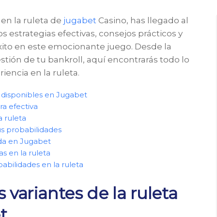
 en la ruleta de
jugabet
Casino, has llegado al
s estrategias efectivas, consejos prácticos y
xito en este emocionante juego. Desde la
stión de tu bankroll, aquí encontrarás todo lo
encia en la ruleta.
a disponibles en Jugabet
ra efectiva
a ruleta
us probabilidades
da en Jugabet
s en la ruleta
bilidades en la ruleta
 variantes de la ruleta
t