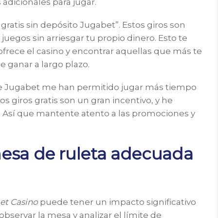
adicionales para jugar.
gratis sin depósito Jugabet”. Estos giros son
uegos sin arriesgar tu propio dinero. Esto te
ofrece el casino y encontrar aquellas que más te
 ganar a largo plazo.
 de Jugabet me han permitido jugar más tiempo
s giros gratis son un gran incentivo, y he
” Así que mantente atento a las promociones y
esa de ruleta adecuada
et Casino
puede tener un impacto significativo
observar la mesa y analizar el límite de