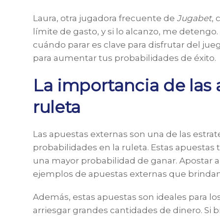
Laura, otra jugadora frecuente de
Jugabet
,
límite de gasto, y si lo alcanzo, me detengo
cuándo parar es clave para disfrutar del ju
para aumentar tus probabilidades de éxito.
La importancia de las 
ruleta
Las apuestas externas son una de las estra
probabilidades en la ruleta. Estas apuesta
una mayor probabilidad de ganar. Apostar a r
ejemplos de apuestas externas que brindan 
Además, estas apuestas son ideales para los
arriesgar grandes cantidades de dinero. Si b