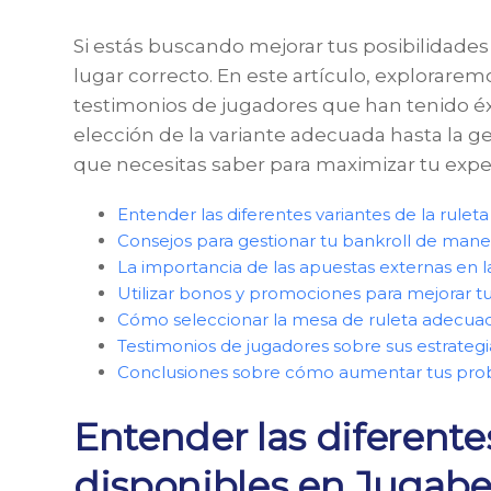
Si estás buscando mejorar tus posibilidades
lugar correcto. En este artículo, exploraremo
testimonios de jugadores que han tenido é
elección de la variante adecuada hasta la ge
que necesitas saber para maximizar tu experi
Entender las diferentes variantes de la rulet
Consejos para gestionar tu bankroll de mane
La importancia de las apuestas externas en l
Utilizar bonos y promociones para mejorar t
Cómo seleccionar la mesa de ruleta adecua
Testimonios de jugadores sobre sus estrategia
Conclusiones sobre cómo aumentar tus proba
Entender las diferentes
disponibles en Jugabe