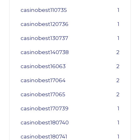
casinobest110735
1
casinobest120736
1
casinobest130737
1
casinobest140738
2
casinobest16063
2
casinobest17064
2
casinobest17065
2
casinobest170739
1
casinobest180740
1
casinobest180741
1