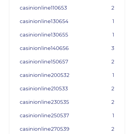
casinionline110653
2
casinionline130654
1
casinionline130655
1
casinionline140656
3
casinionline150657
2
casinionline200532
1
casinionline210533
2
casinionline230535
2
casinionline250537
1
casinionline270539
2