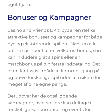
eget hjem.
Bonuser og Kampagner
Casino and Friends DK tilbyder en række
attraktive bonusser og kampagner for både
nye og eksisterende spillere. Næsten alle
online casinoer har en velkomstbonus, som
kan inkludere gratis spins eller en
matchbonus på din første indbetaling. Det
er en fantastisk måde at komme i gang på
og prøve forskellige spil uden at risikere for
meget af dine egne penge.
Derudover har de også løbende
kampagner, hvor spillere kan deltage i
forskellige konkurrencer og events for