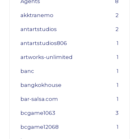
Agents
8
akktranemo
2
antartstudios
2
antartstudios806
1
artworks-unlimited
1
banc
1
bangkokhouse
1
bar-salsa.com
1
bcgame1063
3
bcgame12068
1