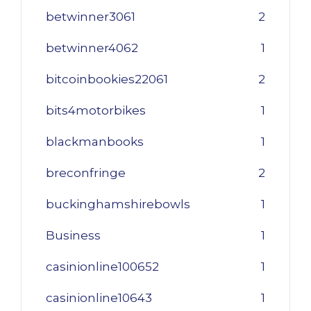
betwinner3061
2
betwinner4062
1
bitcoinbookies22061
2
bits4motorbikes
1
blackmanbooks
1
breconfringe
2
buckinghamshirebowls
1
Business
1
casinionline100652
1
casinionline10643
1