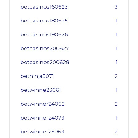
betcasinos160623
3
betcasinos180625
1
betcasinos190626
1
betcasinos200627
1
betcasinos200628
1
betninja5071
2
betwinne23061
1
betwinner24062
2
betwinner24073
1
betwinner25063
2