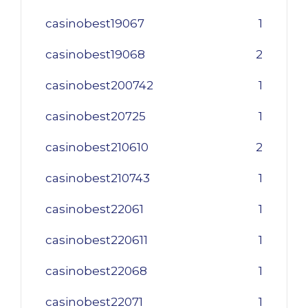
casinobest19067
1
casinobest19068
2
casinobest200742
1
casinobest20725
1
casinobest210610
2
casinobest210743
1
casinobest22061
1
casinobest220611
1
casinobest22068
1
casinobest22071
1