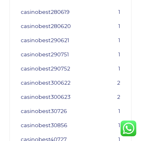
casinobest280619
1
casinobest280620
1
casinobest290621
1
casinobest290751
1
casinobest290752
1
casinobest300622
2
casinobest300623
2
casinobest30726
1
casinobest30856
1
casinobest40727
1