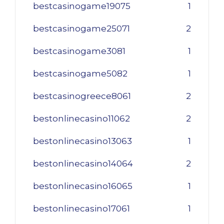
bestcasinogame19075
1
bestcasinogame25071
2
bestcasinogame3081
1
bestcasinogame5082
1
bestcasinogreece8061
2
bestonlinecasino11062
2
bestonlinecasino13063
1
bestonlinecasino14064
2
bestonlinecasino16065
1
bestonlinecasino17061
1