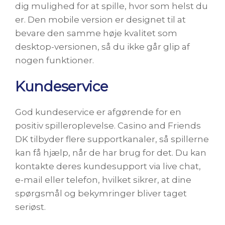
dig mulighed for at spille, hvor som helst du
er. Den mobile version er designet til at
bevare den samme høje kvalitet som
desktop-versionen, så du ikke går glip af
nogen funktioner.
Kundeservice
God kundeservice er afgørende for en
positiv spilleroplevelse. Casino and Friends
DK tilbyder flere supportkanaler, så spillerne
kan få hjælp, når de har brug for det. Du kan
kontakte deres kundesupport via live chat,
e-mail eller telefon, hvilket sikrer, at dine
spørgsmål og bekymringer bliver taget
seriøst.