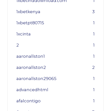
1xbetinddownload.com
1
1xbetkenya
3
1xbetpt80715
1
1xcinta
1
2
1
aaronallston1
1
aaronallston2
2
aaronallston29065
1
advancedhtml
1
afalcontigo
1