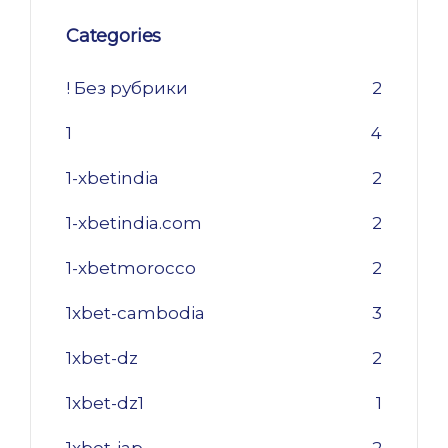
Categories
! Без рубрики
2
1
4
1-xbetindia
2
1-xbetindia.com
2
1-xbetmorocco
2
1xbet-cambodia
3
1xbet-dz
2
1xbet-dz1
1