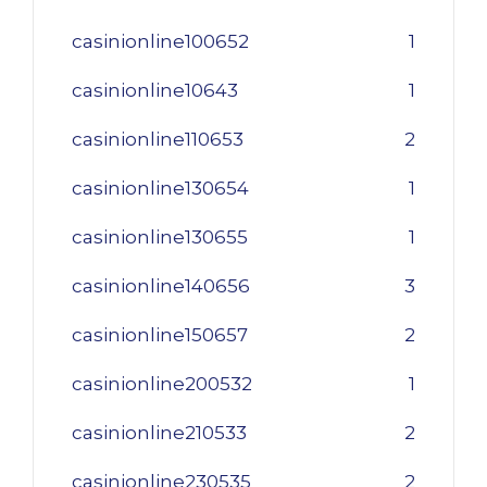
casinionline100652
1
casinionline10643
1
casinionline110653
2
casinionline130654
1
casinionline130655
1
casinionline140656
3
casinionline150657
2
casinionline200532
1
casinionline210533
2
casinionline230535
2