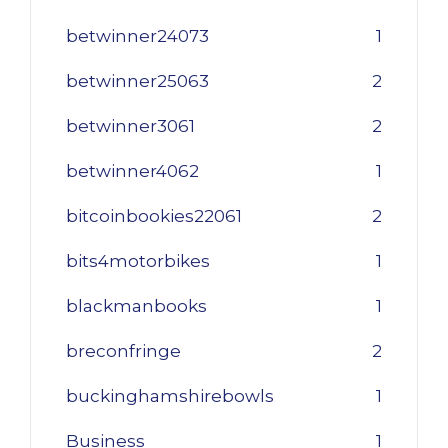
betwinner24073
1
betwinner25063
2
betwinner3061
2
betwinner4062
1
bitcoinbookies22061
2
bits4motorbikes
1
blackmanbooks
1
breconfringe
2
buckinghamshirebowls
1
Business
1