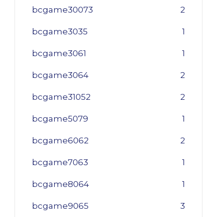
bcgame30073
2
bcgame3035
1
bcgame3061
1
bcgame3064
2
bcgame31052
2
bcgame5079
1
bcgame6062
2
bcgame7063
1
bcgame8064
1
bcgame9065
3