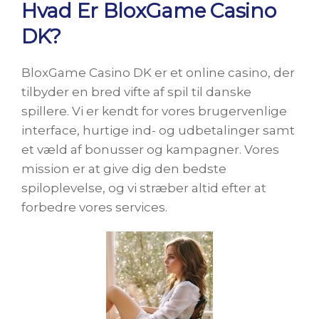
Hvad Er BloxGame Casino
DK?
BloxGame Casino DK er et online casino, der
tilbyder en bred vifte af spil til danske
spillere. Vi er kendt for vores brugervenlige
interface, hurtige ind- og udbetalinger samt
et væld af bonusser og kampagner. Vores
mission er at give dig den bedste
spiloplevelse, og vi stræber altid efter at
forbedre vores services.