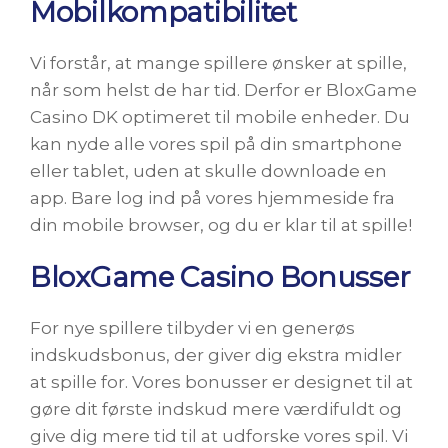
Mobilkompatibilitet
Vi forstår, at mange spillere ønsker at spille,
når som helst de har tid. Derfor er BloxGame
Casino DK optimeret til mobile enheder. Du
kan nyde alle vores spil på din smartphone
eller tablet, uden at skulle downloade en
app. Bare log ind på vores hjemmeside fra
din mobile browser, og du er klar til at spille!
BloxGame Casino Bonusser
For nye spillere tilbyder vi en generøs
indskudsbonus, der giver dig ekstra midler
at spille for. Vores bonusser er designet til at
gøre dit første indskud mere værdifuldt og
give dig mere tid til at udforske vores spil. Vi