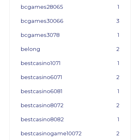
bcgames28065
1
bcgames30066
3
bcgames3078
1
belong
2
bestcasino1071
1
bestcasino6071
2
bestcasino6081
1
bestcasino8072
2
bestcasino8082
1
bestcasinogame10072
2