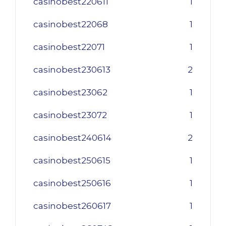
casinobest220611
1
casinobest22068
1
casinobest22071
1
casinobest230613
2
casinobest23062
1
casinobest23072
1
casinobest240614
2
casinobest250615
1
casinobest250616
1
casinobest260617
1