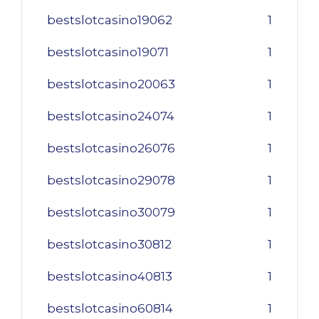
bestslotcasino19062
1
bestslotcasino19071
1
bestslotcasino20063
1
bestslotcasino24074
1
bestslotcasino26076
1
bestslotcasino29078
1
bestslotcasino30079
1
bestslotcasino30812
1
bestslotcasino40813
1
bestslotcasino60814
1