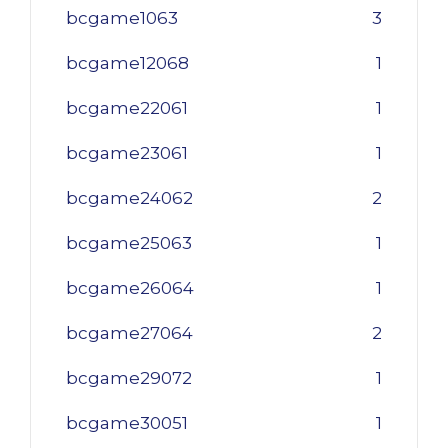
bcgame1063
3
bcgame12068
1
bcgame22061
1
bcgame23061
1
bcgame24062
2
bcgame25063
1
bcgame26064
1
bcgame27064
2
bcgame29072
1
bcgame30051
1