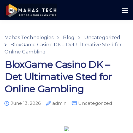
Mahas Technologies
Blog
Uncategorized
BloxGame Casino DK – Det Ultimative Sted for
Online Gambling
BloxGame Casino DK –
Det Ultimative Sted for
Online Gambling
June 13, 2026
admin
Uncategorized