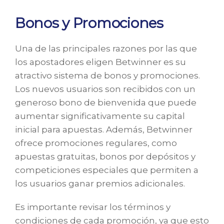
Bonos y Promociones
Una de las principales razones por las que
los apostadores eligen Betwinner es su
atractivo sistema de bonos y promociones.
Los nuevos usuarios son recibidos con un
generoso bono de bienvenida que puede
aumentar significativamente su capital
inicial para apuestas. Además, Betwinner
ofrece promociones regulares, como
apuestas gratuitas, bonos por depósitos y
competiciones especiales que permiten a
los usuarios ganar premios adicionales.
Es importante revisar los términos y
condiciones de cada promoción, ya que esto