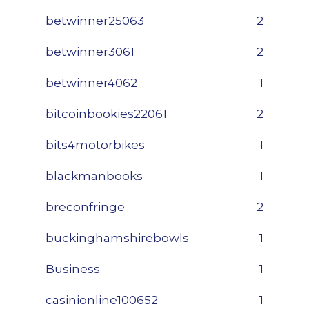
betwinner25063
2
betwinner3061
2
betwinner4062
1
bitcoinbookies22061
2
bits4motorbikes
1
blackmanbooks
1
breconfringe
2
buckinghamshirebowls
1
Business
1
casinionline100652
1