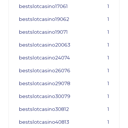
bestslotcasino17061
1
bestslotcasino19062
1
bestslotcasino19071
1
bestslotcasino20063
1
bestslotcasino24074
1
bestslotcasino26076
1
bestslotcasino29078
1
bestslotcasino30079
1
bestslotcasino30812
1
bestslotcasino40813
1