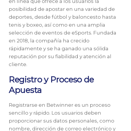
en línea que ofrece a los usuarios la
posibilidad de apostar en una variedad de
deportes, desde fútbol y baloncesto hasta
tenis y boxeo, así como en una amplia
selección de eventos de eSports. Fundada
en 2018, la compañía ha crecido
rápidamente y se ha ganado una sólida
reputación por su fiabilidad y atención al
cliente.
Registro y Proceso de
Apuesta
Registrarse en Betwinner es un proceso
sencillo y rápido. Los usuarios deben
proporcionar sus datos personales, como
nombre, dirección de correo electrónico y