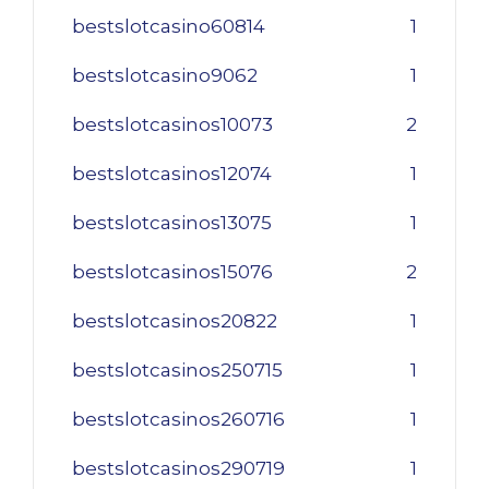
bestslotcasino60814
1
bestslotcasino9062
1
bestslotcasinos10073
2
bestslotcasinos12074
1
bestslotcasinos13075
1
bestslotcasinos15076
2
bestslotcasinos20822
1
bestslotcasinos250715
1
bestslotcasinos260716
1
bestslotcasinos290719
1