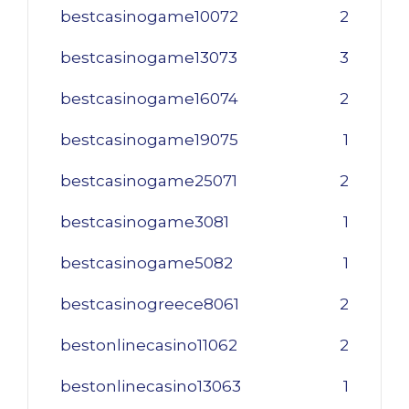
bestcasinogame10072
2
bestcasinogame13073
3
bestcasinogame16074
2
bestcasinogame19075
1
bestcasinogame25071
2
bestcasinogame3081
1
bestcasinogame5082
1
bestcasinogreece8061
2
bestonlinecasino11062
2
bestonlinecasino13063
1