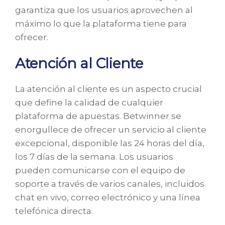
garantiza que los usuarios aprovechen al
máximo lo que la plataforma tiene para
ofrecer.
Atención al Cliente
La atención al cliente es un aspecto crucial
que define la calidad de cualquier
plataforma de apuestas. Betwinner se
enorgullece de ofrecer un servicio al cliente
excepcional, disponible las 24 horas del día,
los 7 días de la semana. Los usuarios
pueden comunicarse con el equipo de
soporte a través de varios canales, incluidos
chat en vivo, correo electrónico y una línea
telefónica directa.