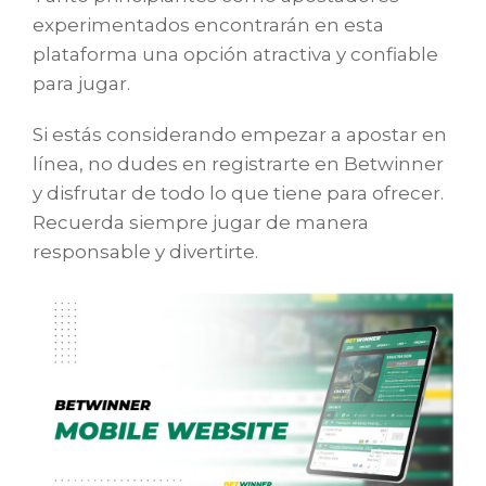
experimentados encontrarán en esta
plataforma una opción atractiva y confiable
para jugar.
Si estás considerando empezar a apostar en
línea, no dudes en registrarte en Betwinner
y disfrutar de todo lo que tiene para ofrecer.
Recuerda siempre jugar de manera
responsable y divertirte.