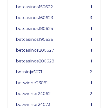
betcasinos150622
1
betcasinos160623
3
betcasinos180625
1
betcasinos190626
1
betcasinos200627
1
betcasinos200628
1
betninja5071
2
betwinne23061
1
betwinner24062
2
betwinner24073
1