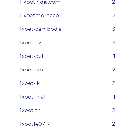
1-xbetindia.com
2
1-xbetmorocco
2
1xbet-cambodia
3
1xbet-dz
2
1xbet-dz1
1
1xbet-jap
2
1xbet-lk
2
1xbet-mal
1
1xbet-tn
2
1xbet140717
2