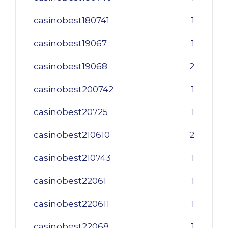
casinobest180741
1
casinobest19067
1
casinobest19068
2
casinobest200742
1
casinobest20725
1
casinobest210610
2
casinobest210743
1
casinobest22061
1
casinobest220611
1
casinobest22068
1