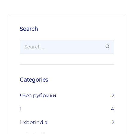
Search
Categories
! Без рубрики
2
1
4
1-xbetindia
2