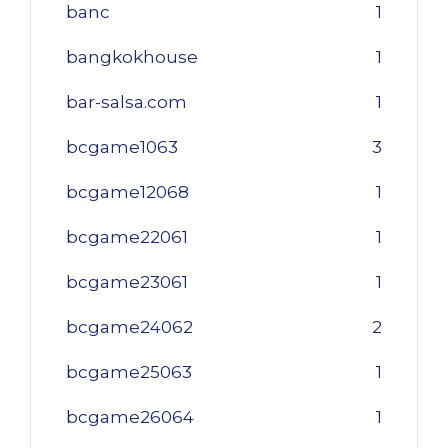
banc
1
bangkokhouse
1
bar-salsa.com
1
bcgame1063
3
bcgame12068
1
bcgame22061
1
bcgame23061
1
bcgame24062
2
bcgame25063
1
bcgame26064
1