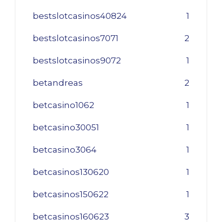
bestslotcasinos40824
1
bestslotcasinos7071
2
bestslotcasinos9072
1
betandreas
2
betcasino1062
1
betcasino30051
1
betcasino3064
1
betcasinos130620
1
betcasinos150622
1
betcasinos160623
3