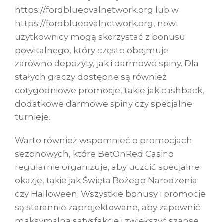
https://fordblueovalnetwork.org lub w
https://fordblueovalnetwork.org, nowi
użytkownicy mogą skorzystać z bonusu
powitalnego, który często obejmuje
zarówno depozyty, jak i darmowe spiny. Dla
stałych graczy dostępne są również
cotygodniowe promocje, takie jak cashback,
dodatkowe darmowe spiny czy specjalne
turnieje.
Warto również wspomnieć o promocjach
sezonowych, które BetOnRed Casino
regularnie organizuje, aby uczcić specjalne
okazje, takie jak Święta Bożego Narodzenia
czy Halloween. Wszystkie bonusy i promocje
są starannie zaprojektowane, aby zapewnić
maksymalną satysfakcję i zwiększyć szanse