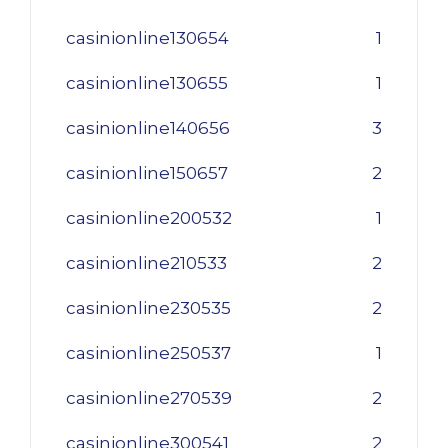
casinionline130654
1
casinionline130655
1
casinionline140656
3
casinionline150657
2
casinionline200532
1
casinionline210533
2
casinionline230535
2
casinionline250537
1
casinionline270539
2
casinionline300541
2