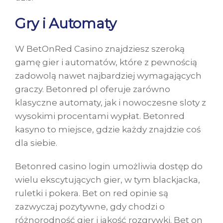
Gry i Automaty
W BetOnRed Casino znajdziesz szeroką
gamę gier i automatów, które z pewnością
zadowolą nawet najbardziej wymagających
graczy. Betonred pl oferuje zarówno
klasyczne automaty, jak i nowoczesne sloty z
wysokimi procentami wypłat. Betonred
kasyno to miejsce, gdzie każdy znajdzie coś
dla siebie.
Betonred casino login umożliwia dostęp do
wielu ekscytujących gier, w tym blackjacka,
ruletki i pokera. Bet on red opinie są
zazwyczaj pozytywne, gdy chodzi o
różnorodność gier i jakość rozgrywki. Bet on