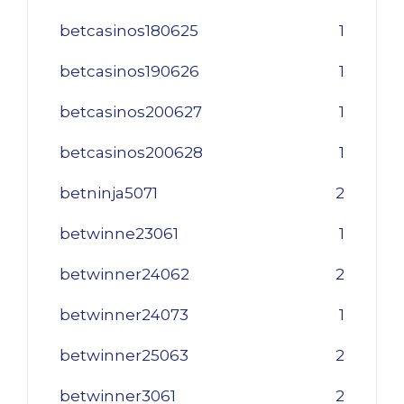
betcasinos180625
1
betcasinos190626
1
betcasinos200627
1
betcasinos200628
1
betninja5071
2
betwinne23061
1
betwinner24062
2
betwinner24073
1
betwinner25063
2
betwinner3061
2