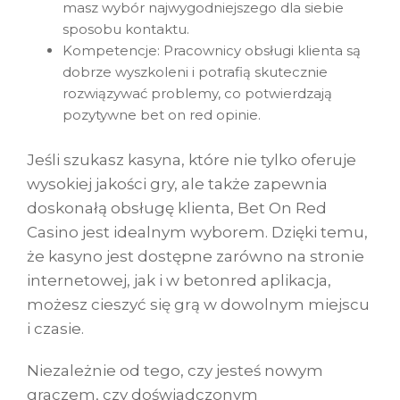
masz wybór najwygodniejszego dla siebie
sposobu kontaktu.
Kompetencje: Pracownicy obsługi klienta są
dobrze wyszkoleni i potrafią skutecznie
rozwiązywać problemy, co potwierdzają
pozytywne bet on red opinie.
Jeśli szukasz kasyna, które nie tylko oferuje
wysokiej jakości gry, ale także zapewnia
doskonałą obsługę klienta, Bet On Red
Casino jest idealnym wyborem. Dzięki temu,
że kasyno jest dostępne zarówno na stronie
internetowej, jak i w betonred aplikacja,
możesz cieszyć się grą w dowolnym miejscu
i czasie.
Niezależnie od tego, czy jesteś nowym
graczem, czy doświadczonym