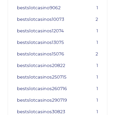
bestslotcasino9062
1
bestslotcasinos10073
2
bestslotcasinos12074
1
bestslotcasinos13075
1
bestslotcasinos15076
2
bestslotcasinos20822
1
bestslotcasinos250715
1
bestslotcasinos260716
1
bestslotcasinos290719
1
bestslotcasinos30823
1