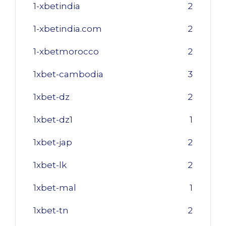
1-xbetindia
2
1-xbetindia.com
2
1-xbetmorocco
2
1xbet-cambodia
3
1xbet-dz
2
1xbet-dz1
1
1xbet-jap
2
1xbet-lk
2
1xbet-mal
1
1xbet-tn
2