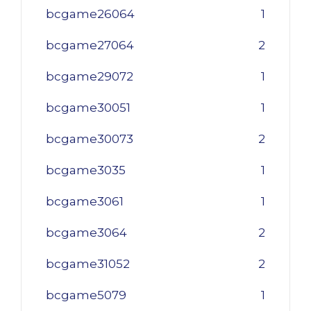
bcgame26064
1
bcgame27064
2
bcgame29072
1
bcgame30051
1
bcgame30073
2
bcgame3035
1
bcgame3061
1
bcgame3064
2
bcgame31052
2
bcgame5079
1