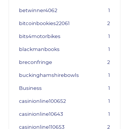
betwinner4062
1
bitcoinbookies22061
2
bits4motorbikes
1
blackmanbooks
1
breconfringe
2
buckinghamshirebowls
1
Business
1
casinionline100652
1
casinionline10643
1
casinionline110653
2