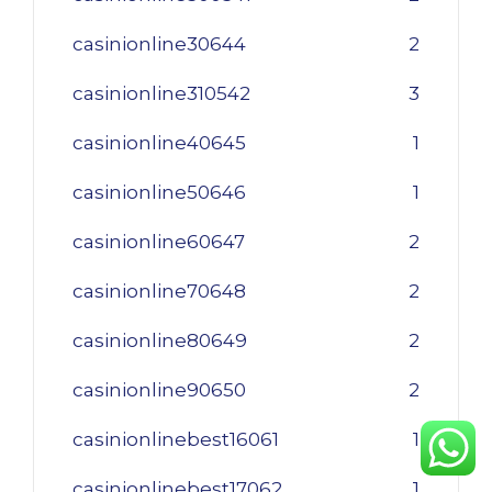
casinionline30644
2
casinionline310542
3
casinionline40645
1
casinionline50646
1
casinionline60647
2
casinionline70648
2
casinionline80649
2
casinionline90650
2
casinionlinebest16061
1
casinionlinebest17062
1