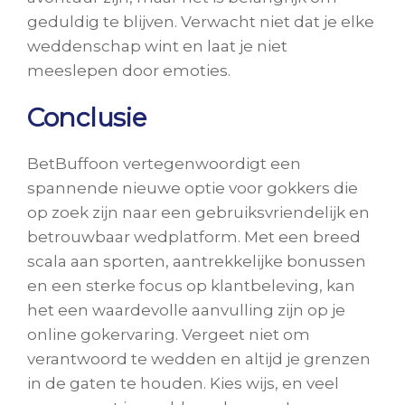
geduldig te blijven. Verwacht niet dat je elke
weddenschap wint en laat je niet
meeslepen door emoties.
Conclusie
BetBuffoon vertegenwoordigt een
spannende nieuwe optie voor gokkers die
op zoek zijn naar een gebruiksvriendelijk en
betrouwbaar wedplatform. Met een breed
scala aan sporten, aantrekkelijke bonussen
en een sterke focus op klantbeleving, kan
het een waardevolle aanvulling zijn op je
online gokervaring. Vergeet niet om
verantwoord te wedden en altijd je grenzen
in de gaten te houden. Kies wijs, en veel