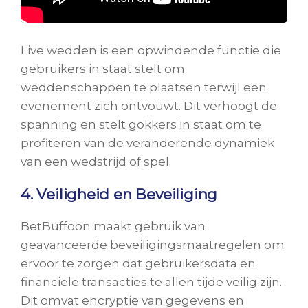
Live wedden is een opwindende functie die
gebruikers in staat stelt om
weddenschappen te plaatsen terwijl een
evenement zich ontvouwt. Dit verhoogt de
spanning en stelt gokkers in staat om te
profiteren van de veranderende dynamiek
van een wedstrijd of spel.
4. Veiligheid en Beveiliging
BetBuffoon maakt gebruik van
geavanceerde beveiligingsmaatregelen om
ervoor te zorgen dat gebruikersdata en
financiële transacties te allen tijde veilig zijn.
Dit omvat encryptie van gegevens en