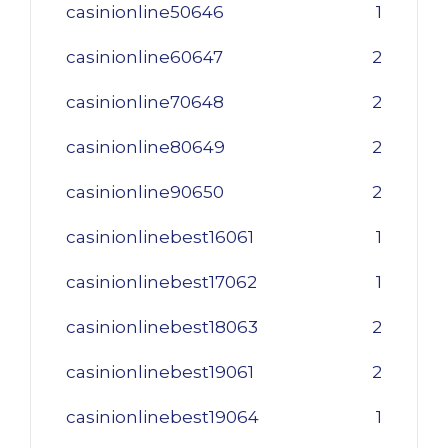
casinionline50646
1
casinionline60647
2
casinionline70648
2
casinionline80649
2
casinionline90650
2
casinionlinebest16061
1
casinionlinebest17062
1
casinionlinebest18063
2
casinionlinebest19061
2
casinionlinebest19064
1