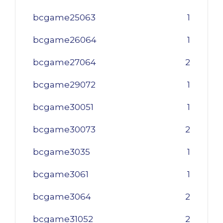
bcgame25063
1
bcgame26064
1
bcgame27064
2
bcgame29072
1
bcgame30051
1
bcgame30073
2
bcgame3035
1
bcgame3061
1
bcgame3064
2
bcgame31052
2