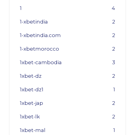
1
4
1-xbetindia
2
1-xbetindia.com
2
1-xbetmorocco
2
1xbet-cambodia
3
1xbet-dz
2
1xbet-dz1
1
1xbet-jap
2
1xbet-lk
2
1xbet-mal
1