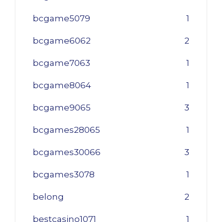
bcgame5079
1
bcgame6062
2
bcgame7063
1
bcgame8064
1
bcgame9065
3
bcgames28065
1
bcgames30066
3
bcgames3078
1
belong
2
bestcasino1071
1