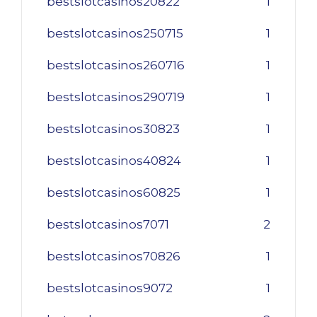
bestslotcasinos20822
1
bestslotcasinos250715
1
bestslotcasinos260716
1
bestslotcasinos290719
1
bestslotcasinos30823
1
bestslotcasinos40824
1
bestslotcasinos60825
1
bestslotcasinos7071
2
bestslotcasinos70826
1
bestslotcasinos9072
1