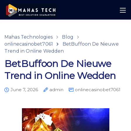
Mahas Technologies
Blog
onlinecasinobet7061
BetBuffoon De Nieuwe
Trend in Online Wedden
BetBuffoon De Nieuwe
Trend in Online Wedden
June 7, 2026
admin
onlinecasinobet7061