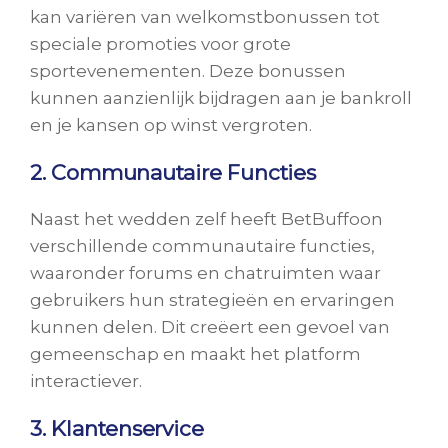
kan variëren van welkomstbonussen tot
speciale promoties voor grote
sportevenementen. Deze bonussen
kunnen aanzienlijk bijdragen aan je bankroll
en je kansen op winst vergroten.
2. Communautaire Functies
Naast het wedden zelf heeft BetBuffoon
verschillende communautaire functies,
waaronder forums en chatruimten waar
gebruikers hun strategieën en ervaringen
kunnen delen. Dit creëert een gevoel van
gemeenschap en maakt het platform
interactiever.
3. Klantenservice