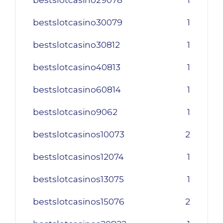
bestslotcasino29078
1
bestslotcasino30079
1
bestslotcasino30812
1
bestslotcasino40813
1
bestslotcasino60814
1
bestslotcasino9062
1
bestslotcasinos10073
2
bestslotcasinos12074
1
bestslotcasinos13075
1
bestslotcasinos15076
2