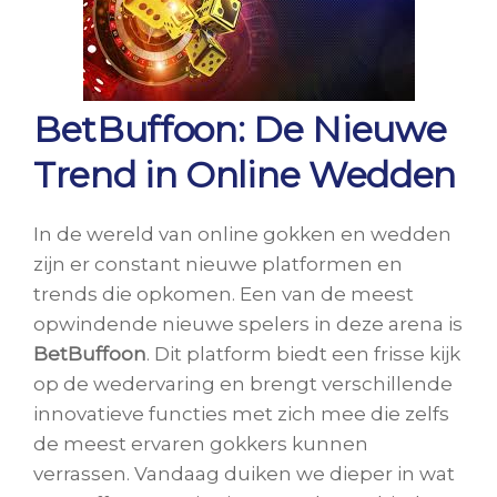
BetBuffoon: De Nieuwe
Trend in Online Wedden
In de wereld van online gokken en wedden
zijn er constant nieuwe platformen en
trends die opkomen. Een van de meest
opwindende nieuwe spelers in deze arena is
BetBuffoon
. Dit platform biedt een frisse kijk
op de wedervaring en brengt verschillende
innovatieve functies met zich mee die zelfs
de meest ervaren gokkers kunnen
verrassen. Vandaag duiken we dieper in wat