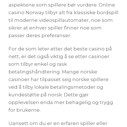
aspektene som spillere bør vurdere. Online
casino Norway tilbyr alt fra klassiske bordspill
til moderne videospillautomater, noe som
sikrer at enhver spiller finner noe som
passer deres preferanser.
For de som leter etter det beste casino på
nett, er det også viktig å se etter casinoer
som tilbyr enkel og rask
betalingshåndtering. Mange norske
casinoer har tilpasset seg norske spillere
ved å tilby lokale betalingsmetoder og
kundestøtte på norsk. Dette gjør
opplevelsen enda mer behagelig og trygg
for brukerne.
Uansett om du er en erfaren spiller eller