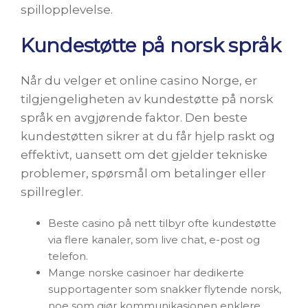
spillopplevelse.
Kundestøtte på norsk språk
Når du velger et online casino Norge, er
tilgjengeligheten av kundestøtte på norsk
språk en avgjørende faktor. Den beste
kundestøtten sikrer at du får hjelp raskt og
effektivt, uansett om det gjelder tekniske
problemer, spørsmål om betalinger eller
spillregler.
Beste casino på nett tilbyr ofte kundestøtte
via flere kanaler, som live chat, e-post og
telefon.
Mange norske casinoer har dedikerte
supportagenter som snakker flytende norsk,
noe som gjør kommunikasjonen enklere.