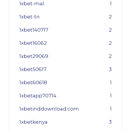
1xbet-mal
1
1xbet-tn
2
1xbet140717
2
1xbet16062
2
1xbet29069
2
1xbet50617
3
1xbet60618
1
1xbetapp70714
1
1xbetinddownload.com
1
1xbetkenya
3