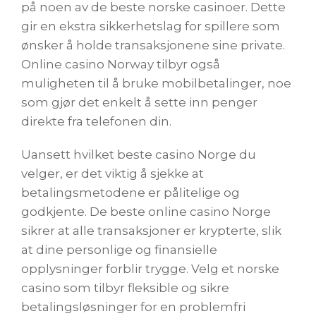
på noen av de beste norske casinoer. Dette
gir en ekstra sikkerhetslag for spillere som
ønsker å holde transaksjonene sine private.
Online casino Norway tilbyr også
muligheten til å bruke mobilbetalinger, noe
som gjør det enkelt å sette inn penger
direkte fra telefonen din.
Uansett hvilket beste casino Norge du
velger, er det viktig å sjekke at
betalingsmetodene er pålitelige og
godkjente. De beste online casino Norge
sikrer at alle transaksjoner er krypterte, slik
at dine personlige og finansielle
opplysninger forblir trygge. Velg et norske
casino som tilbyr fleksible og sikre
betalingsløsninger for en problemfri