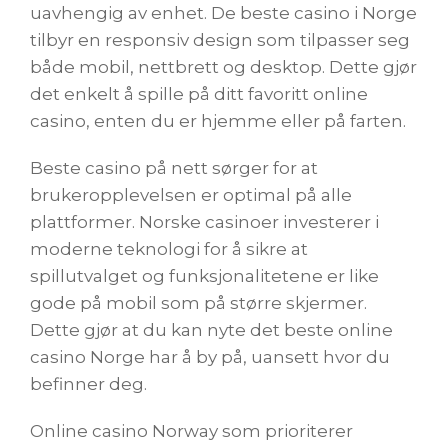
uavhengig av enhet. De beste casino i Norge
tilbyr en responsiv design som tilpasser seg
både mobil, nettbrett og desktop. Dette gjør
det enkelt å spille på ditt favoritt online
casino, enten du er hjemme eller på farten.
Beste casino på nett sørger for at
brukeropplevelsen er optimal på alle
plattformer. Norske casinoer investerer i
moderne teknologi for å sikre at
spillutvalget og funksjonalitetene er like
gode på mobil som på større skjermer.
Dette gjør at du kan nyte det beste online
casino Norge har å by på, uansett hvor du
befinner deg.
Online casino Norway som prioriterer