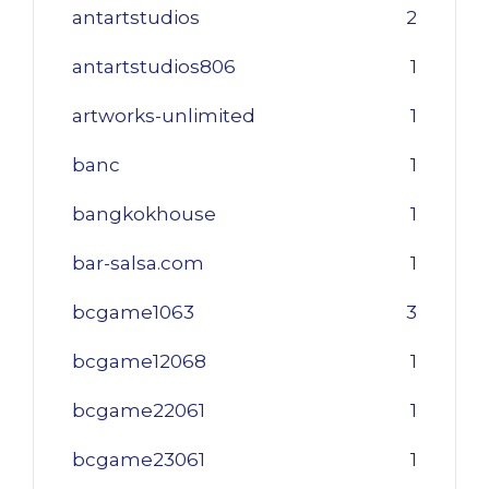
antartstudios
2
antartstudios806
1
artworks-unlimited
1
banc
1
bangkokhouse
1
bar-salsa.com
1
bcgame1063
3
bcgame12068
1
bcgame22061
1
bcgame23061
1