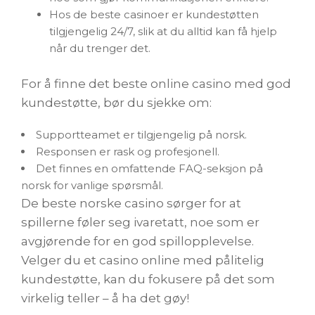
Hos de beste casinoer er kundestøtten
tilgjengelig 24/7, slik at du alltid kan få hjelp
når du trenger det.
For å finne det beste online casino med god
kundestøtte, bør du sjekke om:
Supportteamet er tilgjengelig på norsk.
Responsen er rask og profesjonell.
Det finnes en omfattende FAQ-seksjon på
norsk for vanlige spørsmål.
De beste norske casino sørger for at
spillerne føler seg ivaretatt, noe som er
avgjørende for en god spillopplevelse.
Velger du et casino online med pålitelig
kundestøtte, kan du fokusere på det som
virkelig teller – å ha det gøy!