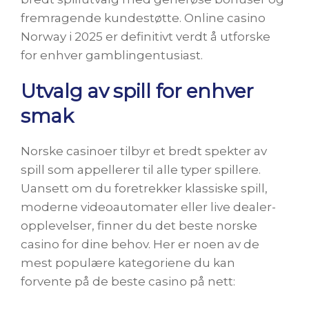
fremragende kundestøtte. Online casino
Norway i 2025 er definitivt verdt å utforske
for enhver gamblingentusiast.
Utvalg av spill for enhver
smak
Norske casinoer tilbyr et bredt spekter av
spill som appellerer til alle typer spillere.
Uansett om du foretrekker klassiske spill,
moderne videoautomater eller live dealer-
opplevelser, finner du det beste norske
casino for dine behov. Her er noen av de
mest populære kategoriene du kan
forvente på de beste casino på nett: