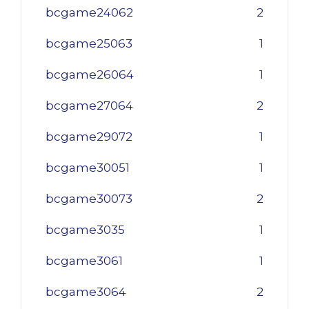
bcgame24062
2
bcgame25063
1
bcgame26064
1
bcgame27064
2
bcgame29072
1
bcgame30051
1
bcgame30073
2
bcgame3035
1
bcgame3061
1
bcgame3064
2