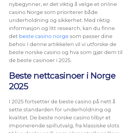
nybegynner, er det viktig å velge et online
casino Norge som prioriterer både
underholdning og sikkerhet. Med riktig
informasjon og litt research, kan du finne
det
beste casino norge
som passer dine
behov. I denne artikkelen vil vi utforske de
beste norske casino og hva som gjør dem til
de beste casinoer i 2025.
Beste nettcasinoer i Norge
2025
I 2025 fortsetter de beste casino på nett å
sette standarden for underholdning og
kvalitet. De beste norske casino tilbyr et
imponerende spillutvalg, fra klassiske slots