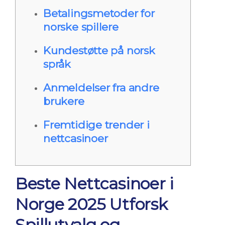
Betalingsmetoder for
norske spillere
Kundestøtte på norsk
språk
Anmeldelser fra andre
brukere
Fremtidige trender i
nettcasinoer
Beste Nettcasinoer i
Norge 2025 Utforsk
Spillutvalg og