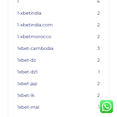
1
4
1-xbetindia
2
1-xbetindia.com
2
1-xbetmorocco
2
1xbet-cambodia
3
1xbet-dz
2
1xbet-dz1
1
1xbet-jap
2
1xbet-lk
2
1xbet-mal
1