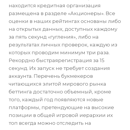
находится кредитная организация
размещена в разделе «Акционеры». Все
оценки в наших рейтингах основаны либо
на открытых данных, доступных каждому
за пять секунд «гугления», либо на
результатах личных проверок, каждую из
которых проводим минимум три раза.
Рекордно быстраярегистрация за 15
секунд. Их запуск не требует создания
аккаунта. Перечень букмекеров
читающихся элитой мирового рынка
беттинга достаточно объемный, кроме
того, каждый год появляются новые
платформы, претендующие на высокие
позиции в общей игровой иерархии их
топ всегда можно отследить на