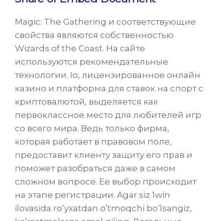
Magic: The Gathering и соответствующие
свойства являются собственностью
Wizards of the Coast. На сайте
используются рекомендательные
технологии. Io, лицензированное онлайн
казино и платформа для ставок на спорт с
криптовалютой, выделяется как
первоклассное место для любителей игр
со всего мира. Ведь только фирма,
которая работает в правовом поле,
предоставит клиенту защиту его прав и
поможет разобраться даже в самом
сложном вопросе. Ее выбор происходит
на этапе регистрации. Agar siz 1win
ilovasida ro’yxatdan o’tmoqchi bo’lsangiz,