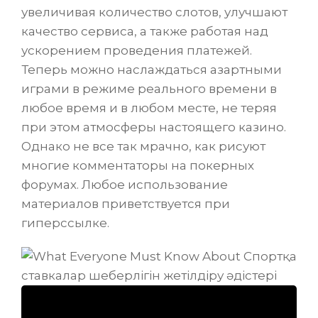
увеличивая количество слотов, улучшают
качество сервиса, а также работая над
ускорением проведения платежей.
Теперь можно наслаждаться азартными
играми в режиме реального времени в
любое время и в любом месте, не теряя
при этом атмосферы настоящего казино.
Однако не все так мрачно, как рисуют
многие комментаторы на покерных
форумах. Любое использование
материалов приветствуется при
гиперссылке.