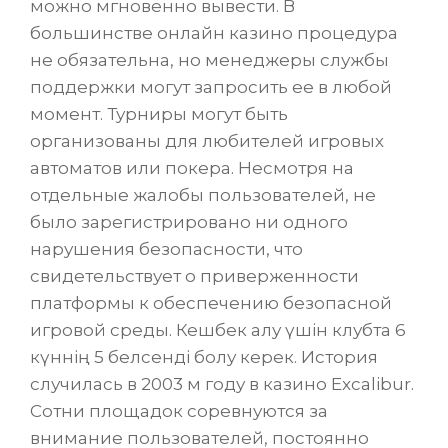
можно мгновенно вывести. В
большинстве онлайн казино процедура
не обязательна, но менеджеры службы
поддержки могут запросить ее в любой
момент. Турниры могут быть
организованы для любителей игровых
автоматов или покера. Несмотря на
отдельные жалобы пользователей, не
было зарегистрировано ни одного
нарушения безопасности, что
свидетельствует о приверженности
платформы к обеспечению безопасной
игровой среды. Кешбек алу үшін клубта 6
күннің 5 белсенді болу керек. История
случилась в 2003 м году в казино Excalibur.
Сотни площадок соревнуются за
внимание пользователей, постоянно