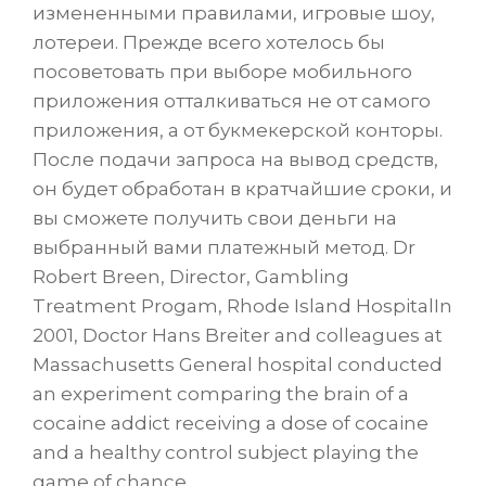
измененными правилами, игровые шоу,
лотереи. Прежде всего хотелось бы
посоветовать при выборе мобильного
приложения отталкиваться не от самого
приложения, а от букмекерской конторы.
После подачи запроса на вывод средств,
он будет обработан в кратчайшие сроки, и
вы сможете получить свои деньги на
выбранный вами платежный метод. Dr
Robert Breen, Director, Gambling
Treatment Progam, Rhode Island HospitalIn
2001, Doctor Hans Breiter and colleagues at
Massachusetts General hospital conducted
an experiment comparing the brain of a
cocaine addict receiving a dose of cocaine
and a healthy control subject playing the
game of chance.