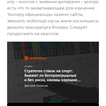
игр – многие с живыми дилерами – всегда
есть что то захватывающее для изучения.
Тексеру официальды казино сайты,
зеркало, мобильді нұсқа және қосымшасы
арқылы орындалуға болады. Следует
продолжать на красное.