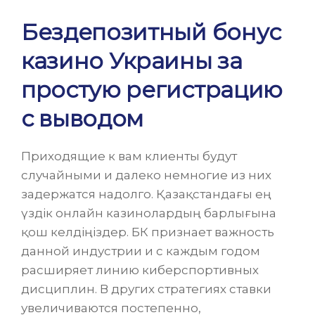
Бездепозитный бонус
казино Украины за
простую регистрацию
с выводом
Приходящие к вам клиенты будут
случайными и далеко немногие из них
задержатся надолго. Қазақстандағы ең
үздік онлайн казинолардың барлығына
қош келдіңіздер. БК признает важность
данной индустрии и с каждым годом
расширяет линию киберспортивных
дисциплин. В других стратегиях ставки
увеличиваются постепенно,