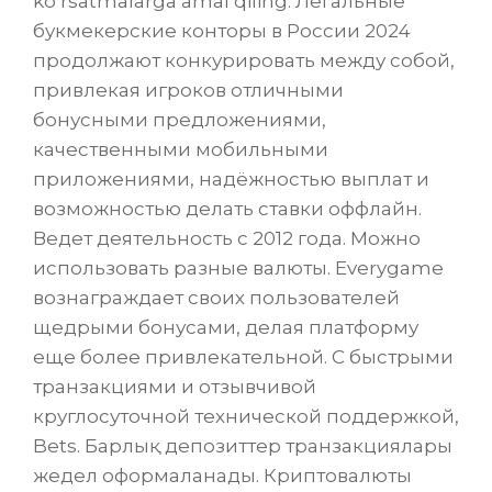
ko’rsatmalarga amal qiling. Легальные
букмекерские конторы в России 2024
продолжают конкурировать между собой,
привлекая игроков отличными
бонусными предложениями,
качественными мобильными
приложениями, надёжностью выплат и
возможностью делать ставки оффлайн.
Ведет деятельность с 2012 года. Можно
использовать разные валюты. Everygame
вознаграждает своих пользователей
щедрыми бонусами, делая платформу
еще более привлекательной. С быстрыми
транзакциями и отзывчивой
круглосуточной технической поддержкой,
Bets. Барлық депозиттер транзакциялары
жедел оформаланады. Криптовалюты