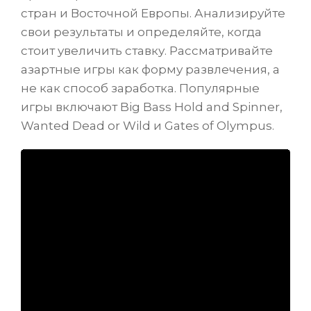
стран и Восточной Европы. Анализируйте
свои результаты и определяйте, когда
стоит увеличить ставку. Рассматривайте
азартные игры как форму развлечения, а
не как способ заработка. Популярные
игры включают Big Bass Hold and Spinner,
Wanted Dead or Wild и Gates of Olympus.