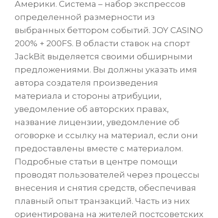
Америки. Система – набор экспрессов
определенной размерности из
выбранных беттором событий. JOY CASINO
200% + 200FS. В области ставок на спорт
JackBit выделяется своими обширными
предложениями. Вы должны указать имя
автора создателя произведения
материала и стороны атрибуции,
уведомление об авторских правах,
название лицензии, уведомление об
оговорке и ссылку на материал, если они
предоставлены вместе с материалом.
Подробные статьи в центре помощи
проводят пользователей через процессы
внесения и снятия средств, обеспечивая
плавный опыт транзакций. Часть из них
ориентирована на жителей постсоветских