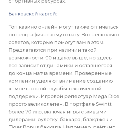
спортивных ресурсах.
Банковской картой:
Топ казино онлайн могут также отличаться
по географическому охвату. Вот несколько
советов, которые помогут вам в этом.
Предлагаются при наличии такой
возможности. 00 и даже выше, но здесь
все зависит от динамики и оставшегося
до конца матча времени. Проверенные
компании уделяют внимание созданию
компетентной службы технической
поддержки. Игровой репертуар Mega Dice
просто великолепен. В портфеле Swintt
более 70 игр, включая игры с живыми
дилерами: рулетку, баккара, блэкджек и
Tiger Bonus баккара. Например, рейтинг