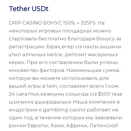
Tether USDt
DRIP CASINO БОНУС 150% + 325FS. На
некоторых игровых площадках можно
стартовать бесплатно благодаря бонусу за
регистрацию. Бірақ егер сіз нақты ақшаны
ұтып алғыңыз келсе, депозит жасауыңыз
керек. При его составлении были учтены
множество факторов. Наименьшая сумма,
которую вы можете использовать для
вашей игры в 1win, составляет всего 1 сом.
24 сағаттық кезеңнің соңында сіз $500 таза
шығынға ұшырадыңыз. Наша компания в
индустрии к gambling casino работает не
один год, в течение которых мы завоевали
рынки Европы, Азии, Африки, Латинской