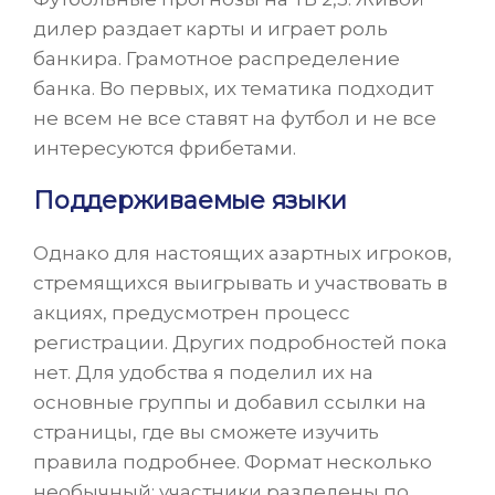
дилер раздает карты и играет роль
банкира. Грамотное распределение
банка. Во первых, их тематика подходит
не всем не все ставят на футбол и не все
интересуются фрибетами.
Поддерживаемые языки
Однако для настоящих азартных игроков,
стремящихся выигрывать и участвовать в
акциях, предусмотрен процесс
регистрации. Других подробностей пока
нет. Для удобства я поделил их на
основные группы и добавил ссылки на
страницы, где вы сможете изучить
правила подробнее. Формат несколько
необычный: участники разделены по