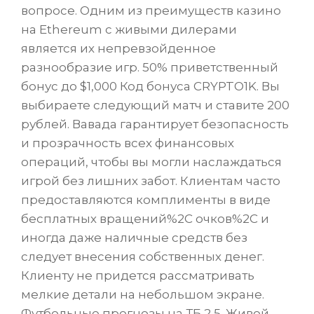
вопросе. Одним из преимуществ казино
на Ethereum с живыми дилерами
является их непревзойденное
разнообразие игр. 50% приветственный
бонус до $1,000 Код бонуса CRYPTO1K. Вы
выбираете следующий матч и ставите 200
рублей. Вавада гарантирует безопасность
и прозрачность всех финансовых
операций, чтобы вы могли наслаждаться
игрой без лишних забот. Клиентам часто
предоставляются комплименты в виде
бесплатных вращений%2C очков%2C и
иногда даже наличные средств без
следует внесения собственных денег.
Клиенту не придется рассматривать
мелкие детали на небольшом экране.
Футбольные прогнозы на ТБ 2,5. Живой